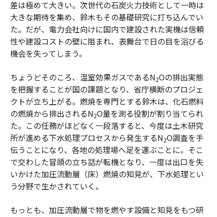
差は極めて大きい。次世代の石炭火力技術として一時は
大きな期待を集め、鈴木もその基礎研究に打ち込んでい
た。だが、電力会社向けに国内で建設された実機は信頼
性や建設コストの壁に阻まれ、表舞台で日の目を浴びる
機会を失ってしまう。
ちょうどそのころ、温室効果ガスであるN
Oの排出実態
2
を把握することが国の課題となり、省庁横断のプロジェ
クトが立ち上がる。燃焼を専門とする鈴木は、化石燃料
の燃焼から排出されるN
O量を測る役割が割り当てられ
2
た。この任務がほどなく一段落すると、今度は土木研究
所が進める下水処理プロセスから発生するN
O調査を手
2
伝うことになり、各地の処理場へ足を運ぶことに。そこ
で交わした冒頭の立ち話が転機となり、一度は出口を失
いかけた加圧流動層（床）燃焼の知見が、下水処理とい
う分野で生かされていく。
もっとも、加圧流動層で物を燃やす設備と知見をもつ研