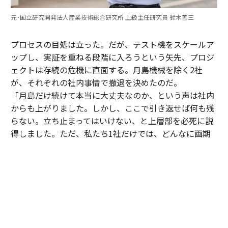
元･国立研究開発法人産業技術総合研究所 上級主任研究員 鈴木善三
プロセスの目処は立った。だが、テスト機をスケールア
ップし、実証を重ねる段階に入ろうという矢先、プロジ
ェクトは存続の危機に直面する。月島機械を除く2社
が、それぞれの社内事情で撤退を決めたのだ。
「月島だけ続けて本当に大丈夫なのか、という声は社内
からも上がりました。しかし、ここで引き返せば何も残
らない。立ち止まってはいけない、と上層部を必死に説
得しました。ただ、私たち1社だけでは、どんなに画期
的でも世の中に浸透させるのは難しいとも感じていた。
そこで、知り合いがいた同業の三機工業さんに声を掛
け、賛同してもらえることになりました」（寺腰）
05年、月島機械、三機工業、土木研究所、産総研による
第2期の研究が始動。翌06年には、新たにプロジェクト
に加わった三機工業の尽力により、北海道・長万部町