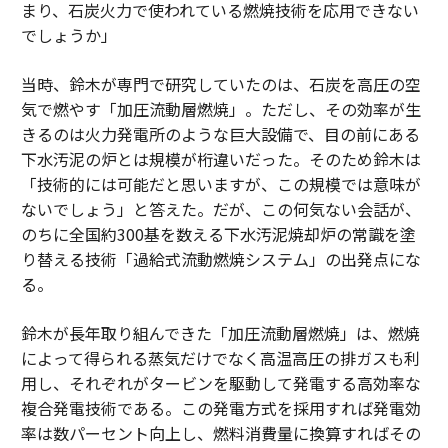
まり、石炭火力で使われている燃焼技術を応用できない
でしょうか」
当時、鈴木が専門で研究していたのは、石炭を高圧の空
気で燃やす「加圧流動層燃焼」。ただし、その効率が生
きるのは火力発電所のような巨大設備で、目の前にある
下水汚泥の炉とは規模が桁違いだった。そのため鈴木は
「技術的には可能だと思いますが、この規模では意味が
ないでしょう」と答えた。だが、この何気ない会話が、
のちに全国約300基を数える下水汚泥焼却炉の常識を塗
り替える技術「過給式流動燃焼システム」の出発点にな
る。
鈴木が長年取り組んできた「加圧流動層燃焼」は、燃焼
によって得られる蒸気だけでなく高温高圧の排ガスも利
用し、それぞれがタービンを駆動して発電する高効率な
複合発電技術である。この発電方式を採用すれば発電効
率は数パーセント向上し、燃料消費量に換算すればその