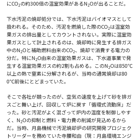
にCO
の約300倍の温室効果があるN
Oが出ることだ。
2
2
下水汚泥の焼却処分では、下水汚泥はバイオマスとして
扱われる。そのため、汚泥を燃焼した際のCO
は温室効
2
果ガスの排出量としてカウントされない。実際に温室効
果ガスとして計上されるのは、焼却時に発生する排ガス
中のN
Oと補助燃料由来のCO
、焼却で消費する電力の
2
2
分だ。特にN
O由来の温室効果ガスは、下水道事業で発
2
生する温室効果ガスの約2割も占める。このN
Oは850℃
2
以上の熱で窒素に分解されるが、当時の通常焼却は80
0℃前後にとどまっていた。
そこで各社が競ったのが、空気の速度を上げて砂を排ガ
スごと舞い上げ、回収して炉に戻す「循環式流動床」だ
った。砂と汚泥がよく混ざって炉内の温度を制御しやす
く、N
Oの抑制と燃料・電力費の削減が見込めるから
2
だ。当時、月島機械で汚泥焼却炉の研究開発プロジェク
トリーダーを務めていた寺腰和由（現：月島環境エンジ