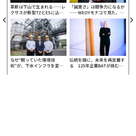
FEATURE STORY 1
革新は下山で生まれる──レ
「誠実さ」は競争力になるか
100通りの「世界を救う希望」
クサスが新型TZとESに込め
──WEOYモナコで見た、く
た「DISCOVER」の哲学
ら寿司の経営哲学
COVER STORY
「未来の世代」のためにどう行動すべきか？
多彩化する起業家が描く「わたしたちのよき未来」
反田恭平（ジャパン・ナショナル・オーケストラ）×溝
なぜ“眠っていた環境技
伝統を礎に、未来を再定義す
渕由樹(ovgo創業者、B Market Builder Japan共同代
術”が、下水インフラを変え
る 125年企業BATが挑むス
表）×三浦美樹（日本承継寄付協会代表理事）
たのか──産総研×月島JFE
モークレスな未来
アクアソリューションの10年