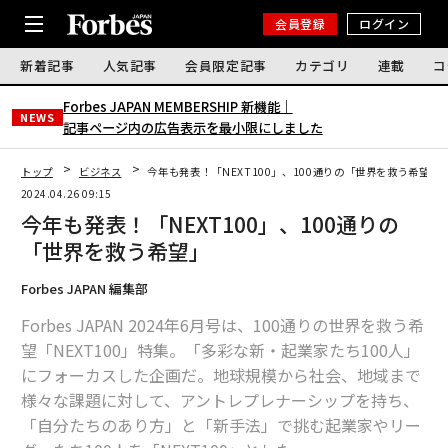
会員登録
ログイン
新着記事
人気記事
会員限定記事
カテゴリ
連載
コ
Forbes JAPAN MEMBERSHIP 新機能｜
NEWS
記事ページ内の広告表示を最小限にしました
トップ
ビジネス
今年も発表！「NEXT100」、100通りの「世界を救う希望」
2024.04.26 09:15
今年も発表！「NEXT100」、100通りの
「世界を救う希望」
Forbes JAPAN 編集部
Forbes JAPAN 2024年6月号は、100通りの世界を救う希
望「NEXT100」特集。「多彩な新・起業家たち100人」
にフォーカスした企画だ。地球規模から社会、地域まで
様々な課題に対して、アントレプレナーシップを持ち、
「自分たちのあり方」と「新手法」で挑む起業家やリー