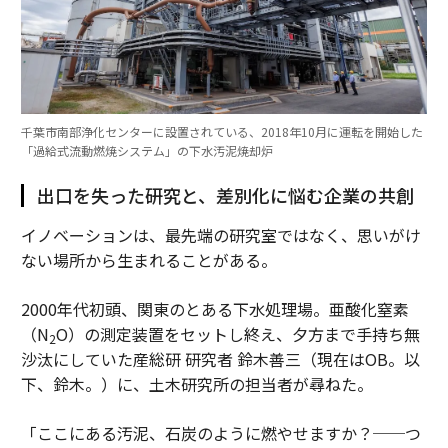
千葉市南部浄化センターに設置されている、2018年10月に運転を開始した
「過給式流動燃焼システム」の下水汚泥焼却炉
出口を失った研究と、差別化に悩む企業の共創
イノベーションは、最先端の研究室ではなく、思いがけ
ない場所から生まれることがある。
2000年代初頭、関東のとある下水処理場。亜酸化窒素
（N
O）の測定装置をセットし終え、夕方まで手持ち無
2
沙汰にしていた産総研 研究者 鈴木善三（現在はOB。以
下、鈴木。）に、土木研究所の担当者が尋ねた。
「ここにある汚泥、石炭のように燃やせますか？──つ