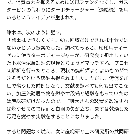
で、消費電力を抑えるために送風ファンをなくし、ガス
タービンの代わりにターボチャージャー（過給機）を用
いるというアイデアが生まれた。
鈴木は、次のように話す。
「発電はできなくても、動力回収だけできれば十分では
ないかという提案でした。調べてみると、船舶用ディー
ゼルに使うターボチャージャーが、研究会で想定してい
た下水汚泥焼却炉の規模とちょうどマッチする。プロセ
ス解析を行ったところ、現状の焼却炉よりよいものがで
きそうだという感触も得られました。ただし、汚泥を加
圧で燃やした前例はなく、文献を調べても何も出てこな
い。加圧流動層で物を燃やす設備と経験をもっていたの
は産総研だけだったので、『鈴木さんの装置を改造すれ
ば燃やせるのでは』と白羽の矢が立ち、まずは乾燥した
汚泥を燃やす実験をすることになりました。
すると問題なく燃え、次に産総研と土木研究所の共同研