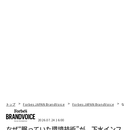
トップ
Forbes JAPAN BrandVoice
Forbes JAPAN BrandVoice
なぜ
2026.07.24 16:00
なぜ“眠っていた環境技術”が、下水インフ