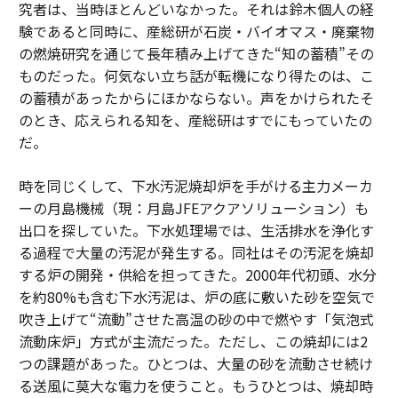
究者は、当時ほとんどいなかった。それは鈴木個人の経
験であると同時に、産総研が石炭・バイオマス・廃棄物
の燃焼研究を通じて長年積み上げてきた“知の蓄積”その
ものだった。何気ない立ち話が転機になり得たのは、こ
の蓄積があったからにほかならない。声をかけられたそ
のとき、応えられる知を、産総研はすでにもっていたの
だ。
時を同じくして、下水汚泥焼却炉を手がける主力メーカ
ーの月島機械（現：月島JFEアクアソリューション）も
出口を探していた。下水処理場では、生活排水を浄化す
る過程で大量の汚泥が発生する。同社はその汚泥を焼却
する炉の開発・供給を担ってきた。2000年代初頭、水分
を約80%も含む下水汚泥は、炉の底に敷いた砂を空気で
吹き上げて“流動”させた高温の砂の中で燃やす「気泡式
流動床炉」方式が主流だった。ただし、この焼却には2
つの課題があった。ひとつは、大量の砂を流動させ続け
る送風に莫大な電力を使うこと。もうひとつは、焼却時