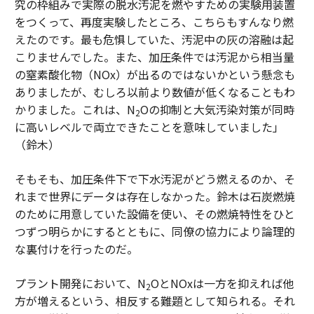
究の枠組みで実際の脱水汚泥を燃やすための実験用装置
をつくって、再度実験したところ、こちらもすんなり燃
えたのです。最も危惧していた、汚泥中の灰の溶融は起
こりませんでした。また、加圧条件では汚泥から相当量
の窒素酸化物（NOx）が出るのではないかという懸念も
ありましたが、むしろ以前より数値が低くなることもわ
かりました。これは、N
Oの抑制と大気汚染対策が同時
2
に高いレベルで両立できたことを意味していました」
（鈴木）
そもそも、加圧条件下で下水汚泥がどう燃えるのか、そ
れまで世界にデータは存在しなかった。鈴木は石炭燃焼
のために用意していた設備を使い、その燃焼特性をひと
つずつ明らかにするとともに、同僚の協力により論理的
な裏付けを行ったのだ。
プラント開発において、N
OとNOxは一方を抑えれば他
2
方が増えるという、相反する難題として知られる。それ