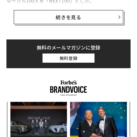
ダーたち100人を「NEXT100」とした。
独自のスタイルや美意識で新たな価値指標をつくりなが
ら、多くの人とともに社会的・経済的インパクトを出し
続きを見る
ている人こそ、これからの世界の希望になる。「よき未
来のための、新しいクレイジーな人たち」に注目だ。
第2特集では、日本の「未来地図」をつくるスモール・
無料のメールマガジンに登録
ジャイアンツ・イノベーターを企画。今回のテーマは20
無料登録
30年代８兆円規模へ成長する「宇宙ビジネス」。各地の
キーマンの「スモール・ジャイアンツ イノベーター」と
ともに、日本で本格化する宇宙ビジネスを中心にローカ
ル発の新領域を一挙紹介する。
以下、目次から一部抜粋して紹介する。
“
Amazonでの購入はこちら
オ
ジ
From Editors- No. 118 2024年6月号（2024/4/2
ア
5発売）
の
た