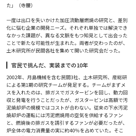
た」（寺腰）
一度は出口を失いかけた加圧流動層燃焼の研究と、差別
化に悩む企業の開発ニーズ。それぞれ単独では解決でき
なかった課題が、異なる文脈をもつ知見として出会った
ことで新たな可能性が生まれた。両者が交わったのが、
土木研究所が民間各社を集めて開いた研究会だった。
官民で挑んだ、実装までの10年
2002年、月島機械を含む民間3社、土木研究所、産総研
による第1期の研究チームが発足する。チームがまずメ
スを入れたのは、排ガスでガスタービンを回し、動力回
収と発電を行うことだったが、ガスタービンは高額で汚
泥焼却炉の規模ではコストが合わない。従来の下水汚泥
焼却炉の運転には汚泥燃焼用の空気を供給するファン
と、燃焼後の排ガスを誘引するファンが必要だったが、
炉全体の電力消費量の実に約40％を占めていた。そこ