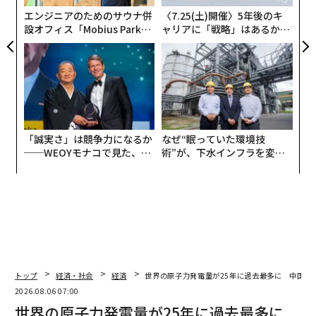
エンジニアのためのサウナ併
〈7.25(土)開催〉5年後のキ
設オフィス「Mobius Park」
ャリアに「戦略」はあるか。
がオープン──タマディック
トップエグゼクティブのキャ
が健康経営を徹底する理由
リアに触れる1日│CAREER S
UMMIT 2026
「誠実さ」は競争力になるか
なぜ“眠っていた環境技
──WEOYモナコで見た、く
術”が、下水インフラを変え
ら寿司の経営哲学
たのか──産総研×月島JFE
アクアソリューションの10年
トップ
経済・社会
経済
世界の原子力発電量が25年に過去最多に 中国が
2026.08.06 07:00
世界の原子力発電量が25年に過去最多に