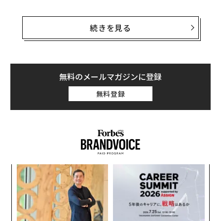
ただ、こうした高い能力は第47旅団の2000人規模の将兵
にとって、恵みであると同時に呪いでもある。ウクライ
続きを見る
ナ軍の司令部はそれを頼みとして、最も激しい戦闘が行
われる場所に第47旅団を配置したがるからだ。
第47旅団はウクライナ軍が2023年6月に始めた反転攻勢
無料のメールマガジンに登録
で、南部の主力部隊に抜擢された。その後同年10月、ロ
無料登録
シア軍がウクライナ東部の都市アウジーウカに攻勢をか
け始めると、第47旅団は南部から
東部に転用
され、ウク
ライナ軍の防御拠点だった同市を増強した。結局、アウ
ジーウカからの守備隊の撤退を防ぐことはできなかった
ものの、それを遅らせることに寄与した。
革
ク
た「
挑
よっ
PA