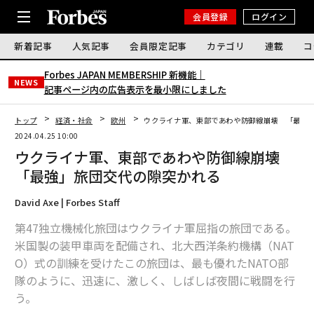
会員登録
ログイン
新着記事
人気記事
会員限定記事
カテゴリ
連載
コ
Forbes JAPAN MEMBERSHIP 新機能｜
NEWS
記事ページ内の広告表示を最小限にしました
トップ
経済・社会
欧州
ウクライナ軍、東部であわや防御線崩壊 「最強
2024.04.25 10:00
ウクライナ軍、東部であわや防御線崩壊
「最強」旅団交代の隙突かれる
David Axe | Forbes Staff
第47独立機械化旅団はウクライナ軍屈指の旅団である。
米国製の装甲車両を配備され、北大西洋条約機構（NAT
O）式の訓練を受けたこの旅団は、最も優れたNATO部
隊のように、迅速に、激しく、しばしば夜間に戦闘を行
う。