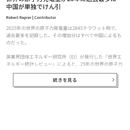
中国が単独でけん引
翻訳・編集＝江戸伸禎
Robert Rapier | Contributor
2025年の世界の原子力発電量は2845テラワット時で、
過去最多を記録した。その増加分はすべて中国によるも
2026年9月号発売中
のだった。
英業界団体エネルギー研究所（EI）が発行した「世界エ
最新号の購入はこちらから
ネルギー統計レビュー」によると、25年の世界の原子力
発電量は前年比1.3％、30テラワット時増加した。中国
メンバーシップに登録する
の増加分は34テラワット時を超えたため、同国を除け
続きを見る
ば、世界の原子力発電量は減少したことになる。
この数字は「世界的な原子力ルネッサンス」という大ま
かな主張より、業界の実情をより的確に捉えている。原
関連記事
子力発電量は増加しているものの、拡大は特定の国に集
中している。米国は引き続き世界最多の原子力発電所を
世界最古の軍艦「コムーナ」、また生き延びたか ウクライナのミサイル
攻撃は続く
稼働させているが、中国は急速にその差を縮めている。