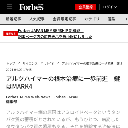
会員登録
ログイン
新着記事
人気記事
会員限定記事
カテゴリ
連載
コ
Forbes JAPAN MEMBERSHIP 新機能｜
NEWS
記事ページ内の広告表示を最小限にしました
トップ
サイエンス
バイオ
アルツハイマーの根本治療に一歩前進 鍵はMAR
2024.04.29 17:45
アルツハイマーの根本治療に一歩前進 鍵
はMARK4
Forbes JAPAN Web-News | Forbes JAPAN
編集部
アルツハイマー病の原因はアミロイドベータというタン
パク質の蓄積だとされているが、もうひとつ、病変した
タウタンパク質の蓄積もある。それを排除する治療法は