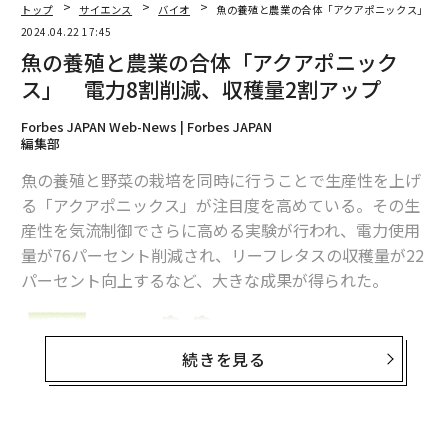
していても大きな副作用はないことが示唆されるとい
トップ
サイエンス
バイオ
魚の養殖と農業の合体「アクアポニックス」 電
う。したがって、MARK4を阻害する薬ができれば、アル
2024.04.22 17:45
魚の養殖と農業の合体「アクアポニック
ツハイマー病やタウオパチーによるその他の疾患の根本
的な治療が期待できるということだ。
ス」 電力8割削減、収穫量2割アップ
Forbes JAPAN Web-News | Forbes JAPAN
プレスリリース
編集部
文 ＝ 金井哲夫
魚の養殖と野菜の栽培を同時に行うことで生産性を上げ
る「アクアポニックス」が注目度を高めている。その生
産性を気流制御でさらに高める実験が行われ、電力使用
2026年9月号発売中
量が76パーセント削減され、リーフレタスの収穫量が22
パーセント向上するなど、大きな成果が得られた。
最新号の購入はこちらから
続きを見る
メンバーシップに登録する