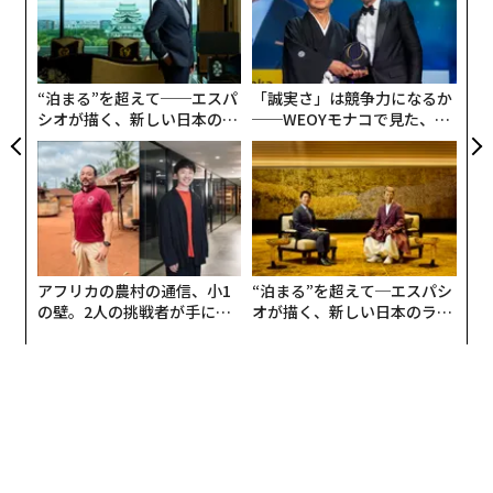
超え
個
目
ェ
の
ン
“泊まる”を超えて──エスパ
「誠実さ」は競争力になるか
シオが描く、新しい日本のラ
──WEOYモナコで見た、く
グジュアリー（前編）
ら寿司の経営哲学
タウオパチーのあるマウスは、認知機能の低下を起こ
し、早死にしてしまう。それを、MARK4を作る遺伝子を
持たないマウスと掛け合わせ、MARK4欠損マウスを作っ
た。すると、MARK4欠損マウスはMARK4を持つマウスと
アフリカの農村の通信、小1
“泊まる”を超えて─エスパシ
比べてリン酸化タウが少なく、認知症状や寿命に改善が
の壁。2人の挑戦者が手にし
オが描く、新しい日本のラグ
た「次なる武器」
ジュアリー（中編）
見られた。またMARK4欠損マウスは、タウを発生させて
も多くの脳細胞が維持され、さらにアルツハイマー病の
原因のひとつであるグリア細胞の活性化も抑えられてい
た。
MAKR4欠損マウスは正常に発育していて、MARK4が欠損