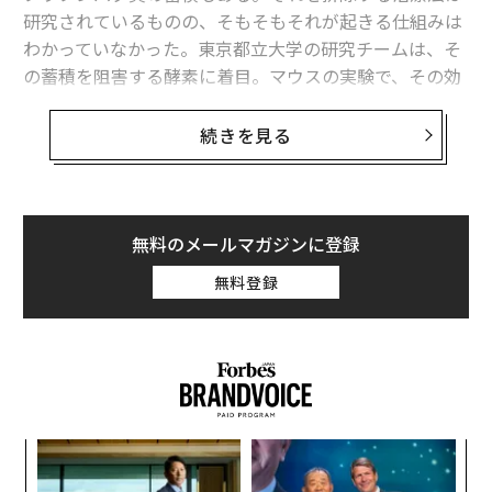
研究されているものの、そもそもそれが起きる仕組みは
わかっていなかった。東京都立大学の研究チームは、そ
の蓄積を阻害する酵素に着目。マウスの実験で、その効
果を確認した。アルツハイマー病の根本治療につながる
発見だ。
続きを見る
タウタンパク質は脳の神経ネットワーク構築に欠かせな
い要素だが、リン酸化によって凝集して沈着（タウオパ
チー）することで毒性化し、脳細胞を殺して、脳を萎縮
無料のメールマガジンに登録
させる。そのリン酸化を媒介する酵素としてMARK4が知
無料登録
られているが、研究チームはMARK4を欠損させたマウス
ではタウオパチーが減少することを確認した。
創業
〜
シン
金