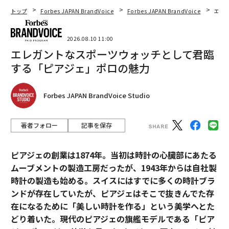
トップ
Forbes JAPAN BrandVoice
Forbes JAPAN BrandVoice
エレ
2026.08.10 11:00
エレガントなスポーツウォッチとして君臨
する「ピアジェ」ポロの魅力
Forbes JAPAN BrandVoice Studio
著者フォロー
記事を保存
ピアジェの創業は1874年。当初は時計の心臓部にあたる
ムーブメントの製造工房だったが、1943年からは自社製
時計の製造も始める。スイスにはすでに多くの時計ブラ
ンドが存在していたが、ピアジェはそこで抜きんでた存
在になるために「美しい時計を作る」という美学へとた
どり着いた。現代のピアジェの旗艦モデルである「ピア