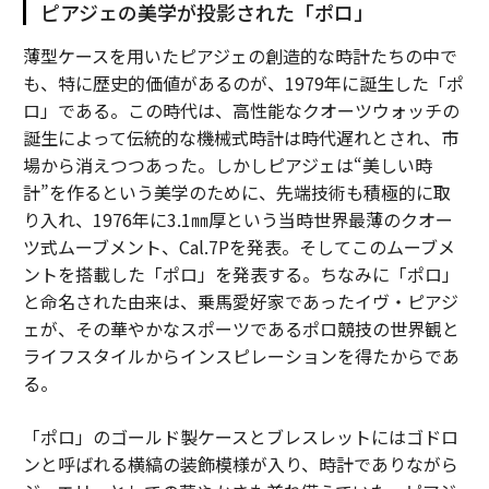
ピアジェの美学が投影された「ポロ」
薄型ケースを用いたピアジェの創造的な時計たちの中で
も、特に歴史的価値があるのが、1979年に誕生した「ポ
ロ」である。この時代は、高性能なクオーツウォッチの
誕生によって伝統的な機械式時計は時代遅れとされ、市
場から消えつつあった。しかしピアジェは“美しい時
計”を作るという美学のために、先端技術も積極的に取
り入れ、1976年に3.1㎜厚という当時世界最薄のクオー
ツ式ムーブメント、Cal.7Pを発表。そしてこのムーブメ
ントを搭載した「ポロ」を発表する。ちなみに「ポロ」
と命名された由来は、乗馬愛好家であったイヴ・ピアジ
ェが、その華やかなスポーツであるポロ競技の世界観と
ライフスタイルからインスピレーションを得たからであ
る。
「ポロ」のゴールド製ケースとブレスレットにはゴドロ
ンと呼ばれる横縞の装飾模様が入り、時計でありながら