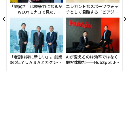
「誠実さ」は競争力になるか
エレガントなスポーツウォッ
──WEOYモナコで見た、く
チとして君臨する「ピアジ
ら寿司の経営哲学
ェ」ポロの魅力
「老舗は常に新しい」。創業
AIが変えるのは効率ではなく
360年ＹＵＡＳＡとカクシン
顧客体験だ──HubSpot Ja
CEO田尻望が語る、AIを超え
panが語る「Grow Better」
る人の価値
な組織のつくり方
翻訳＝遠藤康子/ガリレオ
2026年9月号発売中