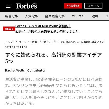
会員登録
ログイン
新着記事
人気記事
会員限定記事
カテゴリ
連載
コ
Forbes JAPAN MEMBERSHIP 新機能｜
NEWS
記事ページ内の広告表示を最小限にしました
トップ
キャリア・教育
働き方
すぐに始められる、高報酬の副業アイデア5
2024.04.29 14:00
すぐに始められる、高報酬の副業アイデア
5つ
Rachel Wells | Contributor
生活費が高騰し、家賃や住宅ローンの支払いに日々追わ
れ、ガソリンや生活必需品もやたらと高いとくれば、限
られた給料では暮らしをなんとか維持していくことすら
難しい。収入を増やそうにも、時間という明らかな制約
が立ちはだかる。