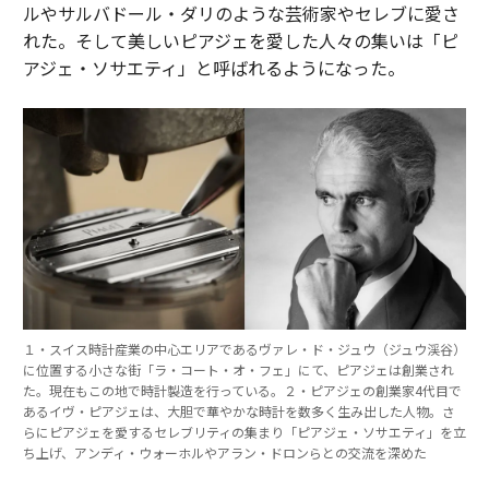
ルやサルバドール・ダリのような芸術家やセレブに愛さ
れた。そして美しいピアジェを愛した人々の集いは「ピ
アジェ・ソサエティ」と呼ばれるようになった。
１・スイス時計産業の中心エリアであるヴァレ・ド・ジュウ（ジュウ渓谷）
に位置する小さな街「ラ・コート・オ・フェ」にて、ピアジェは創業され
た。現在もこの地で時計製造を行っている。２・ピアジェの創業家4代目で
あるイヴ・ピアジェは、大胆で華やかな時計を数多く生み出した人物。さ
らにピアジェを愛するセレブリティの集まり「ピアジェ・ソサエティ」を立
ち上げ、アンディ・ウォーホルやアラン・ドロンらとの交流を深めた