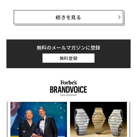
だからこそ、多くの人は「手っ取り早い」解決策を求め
る。つまり、比較的わずかな資金や時間で稼げる副業
続きを見る
や、不労所得を得るアイデアなどを探すわけだ。
しかし、それでよいのだろうか。
無料のメールマガジンに登録
無料登録
義す
「
むス
左右
T
挑
日
よっ
PA