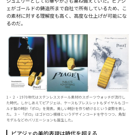
ジュエリーとしての華やかさも兼ね備えていた。ピアジ
ェがゴールドの鋳造所まで自社で所有しているため、こ
の素材に対する理解度も高く、高度な仕上げが可能にな
るのだ。
1・２・1970年代はステンレススチール素材のスポーツウォッチが流行し
た時代。しかしあえてピアジェは、ケースもブレスレットもダイヤルもゴー
ルド製の時計「ポロ」を発表。美しい時計を作り続けるという姿勢を表し
た。３・「ポロ」はゴドロン模様というデザインコードを守りつつ、角型
モデルなどのバリエーションも誕生した。
ピアジェの美的表現は時代を超える