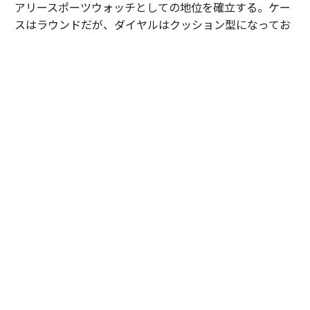
アリースポーツウォッチとしての地位を確立する。ケー
スはラウンドだが、ダイヤルはクッション型になってお
り、シンプルなデザインの中に表現力の高さが見える。
この人気モデルが、2026年に「ピアジェ ポロ シグネチ
ャー」として進化を果たした。ダイヤルのゴドロン模様
が、より立体的かつ表情豊かになっており、美しい時計
を作りたいという気持ちの強さを感じさせる。
またブレスレット/ストラップは、簡単に交換可能なイン
ターチェンジャブル式になっており、SSケースモデルに
は、ネイビーのラバーストラップが付属。ライフスタイ
ルに寄り添う時計となっている。