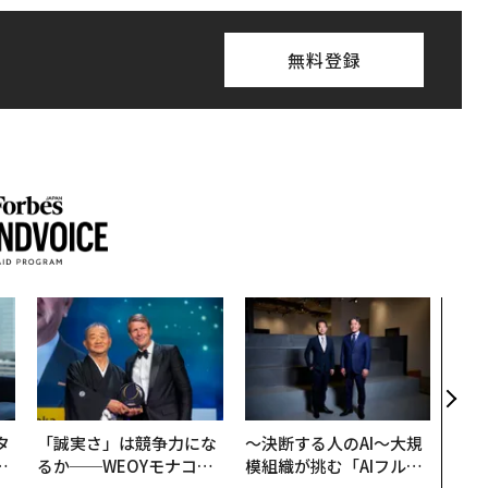
無料登録
“泊
スパ
日本
（前
タ
「誠実さ」は競争力にな
〜決断する人のAI〜大規
。
るか──WEOYモナコで
模組織が挑む「AIフル実