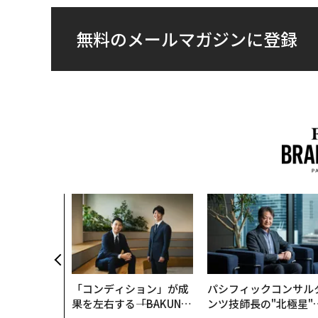
無料のメールマガジンに登録
はなく「10
」をつくる─
の長期伴走型
「コンディション」が成
パシフィックコンサル
果を左右する――「BAKUN
ンツ技師長の"北極星"