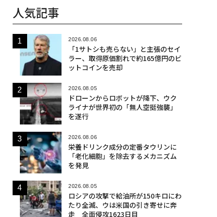
人気記事
2026.08.06
「1サトシも売らない」と主張のセイ
ラー、取得原価割れで約165億円のビ
ットコインを売却
2026.08.05
ドローンからロボットが降下、ウク
ライナが世界初の「無人空挺強襲」
を遂行
2026.08.06
栄養ドリンク成分の定番タウリンに
「老化細胞」を除去するメカニズム
を発見
2026.08.05
ロシアの攻撃で給油所が150キロにわ
たり全滅、ウは米国の引き寄せに奔
走 全面侵攻1623日目