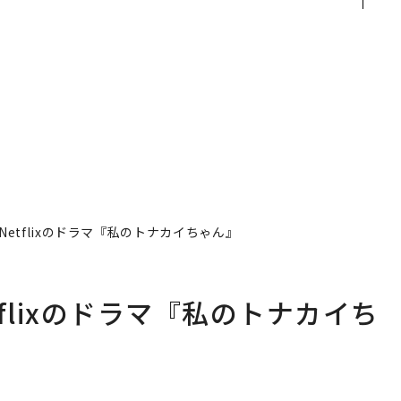
越
見た、くら寿司の経営哲
装」“使う”企業から“動
0
学
く”企業へ【NTTドコモ
ビジネス×PwC】
etflixのドラマ『私のトナカイちゃん』
flixのドラマ『私のトナカイち