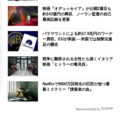
映画『オデュッセイア』が公開2週目も
約143億円の興収、ノーラン監督の自己
最高記録を更新
パラマウントによる約17.9兆円のワーナ
ー買収、EUが承認──米国では独禁法違
反の懸念
戦争に翻弄される女性たち描くイタリア
映画「ヒトラーの毒見役」
Netflixで9800万回再生の巨匠が放つ最
新ミステリー『捜索者の血』
Recommended by