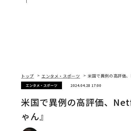
E」のTENTIALが支える
災害への無力感を乗り
「挑戦者の明日」
え見つけた、防災一筋2
年の答え
トップ
エンタメ・スポーツ
米国で異例の高評価、N
エンタメ・スポーツ
2024.04.28 17:00
米国で異例の高評価、Net
ゃん』