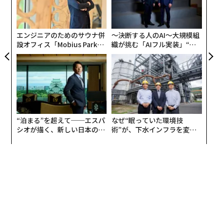
にし
ク
た「
エンジニアのためのサウナ併
〜決断する人のAI〜大規模組
設オフィス「Mobius Park」
織が挑む「AIフル実装」“使
がオープン──タマディック
う”企業から“動く”企業へ【N
が健康経営を徹底する理由
TTドコモビジネス×PwC】
“泊まる”を超えて──エスパ
なぜ“眠っていた環境技
シオが描く、新しい日本のラ
術”が、下水インフラを変え
グジュアリー（前編）
たのか──産総研×月島JFE
アクアソリューションの10年