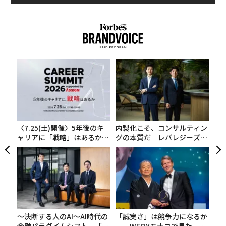
る」と記している。
「マッサージや母親が出産した赤ちゃんを抱くカンガル
ーケアといった最も一般的なスキンシップは生涯を通じ
て成長や発達を促したり、不安やストレスを和らげたり
果を
〜
と、心身に幅広く好影響をもたらすことが示されてい
EN
織
る」とも指摘している。
明
う
義す
ア
T
むス
の
スキンシップが健康に及ぼす好影響をさらに調査するた
た
め、研究チームは計1万2966人を対象に2022年10月まで
〈7.25(土)開催〉5年後のキ
内製化こそ、コンサルティン
に行われた212の研究の系統的レビューとメタ分析を行
ャリアに「戦略」はあるか。
グの本質だ レバレジーズが
った。分析ではスキンシップをともなうもの、伴わない
トップエグゼクティブのキャ
実践する、次世代ファームの
もの両方の人とのやり取りの影響を詳しく調査。対象と
リアに触れる1日│CAREER S
全貌
UMMIT 2026
した研究におけるスキンシップの大半は、大人が受けた
マッサージ療法と新生児のカンガルーケアだった。
研究者らはスキンシップを持った大人に健康上の好影響
〜決断する人のAI〜AI時代の
「誠実さ」は競争力になるか
がもたらされたことを確認した。驚くべきことに、その
金融パラダイムシフト、「超
──WEOYモナコで見た、く