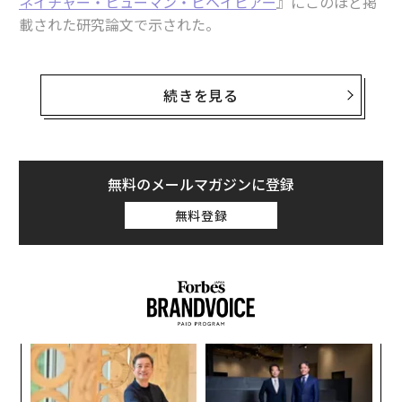
ネイチャー・ヒューマン・ビヘイビアー
』にこのほど掲
載された研究論文で示された。
同研究は212の研究のメタ分析とレビューを行ったも
の。筆頭著者で独ルール大学ボーフムのジュリアン・パ
続きを見る
ックハイザーらは論文に「触覚は生活のさまざまな面に
おいて非常に重要なもの。新生児が最初に発達させる感
覚であり、どの感覚よりも物理的・社会的環境に直に接
するものだ。自身の触覚体験を補完するものとして、例
無料のメールマガジンに登録
えば、同意の上でのハグやキス、マッサージなどを通じ
無料登録
て、私たちは周りの人から定期的に触覚体験を受けてい
る」と記している。
「マッサージや母親が出産した赤ちゃんを抱くカンガル
ーケアといった最も一般的なスキンシップは生涯を通じ
て成長や発達を促したり、不安やストレスを和らげたり
るか
伝
と、心身に幅広く好影響をもたらすことが示されてい
、く
る
る」とも指摘している。
モ
小1
革