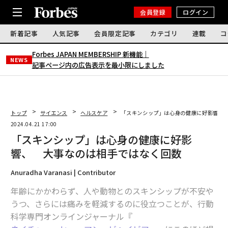
会員登録
ログイン
新着記事
人気記事
会員限定記事
カテゴリ
連載
コ
Forbes JAPAN MEMBERSHIP 新機能｜
NEWS
記事ページ内の広告表示を最小限にしました
トップ
サイエンス
ヘルスケア
「スキンシップ」は心身の健康に好影響、
2024.04.21 17:00
「スキンシップ」は心身の健康に好影
響、 大事なのは相手ではなく回数
Anuradha Varanasi | Contributor
年齢にかかわらず、人や動物とのスキンシップが不安や
うつ、さらには痛みを軽減するのに役立つことが、行動
科学専門オンラインジャーナル『