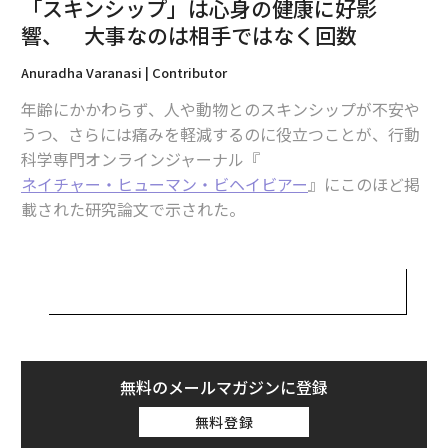
「スキンシップ」は心身の健康に好影
響、 大事なのは相手ではなく回数
関連記事
Anuradha Varanasi | Contributor
電子タバコで心不全リスクが19％上昇、肺に加え心臓への悪影響も解明
年齢にかかわらず、人や動物とのスキンシップが不安や
うつ、さらには痛みを軽減するのに役立つことが、行動
日に当たると疲れることが立証 日やけ止めは疲労防止にも効果あり
科学専門オンラインジャーナル『
ネイチャー・ヒューマン・ビヘイビアー
』にこのほど掲
鳥インフルのヒトへの感染「大きな懸念」 WHO、高い致死率に言及
載された研究論文で示された。
「長女」にばかり大きなプレッシャーがかかってしまう理由
同研究は212の研究のメタ分析とレビューを行ったも
百日咳の患者、欧州で急増 中国と米国の一部でも
の。筆頭著者で独ルール大学ボーフムのジュリアン・パ
ックハイザーらは論文に「触覚は生活のさまざまな面に
タグ：
メンタルヘルス
ヘルスケア
研究/研究結果
健康
おいて非常に重要なもの。新生児が最初に発達させる感
覚であり、どの感覚よりも物理的・社会的環境に直に接
するものだ。自身の触覚体験を補完するものとして、例
無料のメールマガジンに登録
えば、同意の上でのハグやキス、マッサージなどを通じ
advertisement
無料登録
て、私たちは周りの人から定期的に触覚体験を受けてい