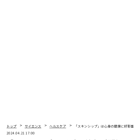
翻訳＝溝口慈子
2026年9月号発売中
最新号の購入はこちらから
メンバーシップに登録する
トップ
サイエンス
ヘルスケア
「スキンシップ」は心身の健康に好影響、
2024.04.21 17:00