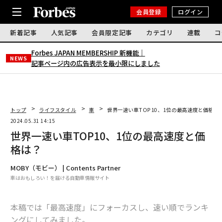
会員登録
ログイン
新着記事
人気記事
会員限定記事
カテゴリ
連載
コ
Forbes JAPAN MEMBERSHIP 新機能｜
NEWS
記事ページ内の広告表示を最小限にしました
トップ
ライフスタイル
車
世界一速い車TOP10、1位の最高速度と価格は
2024.05.31 14:15
世界一速い車TOP10、1位の最高速度と価
格は？
MOBY（モビー） | Contents Partner
車はおもしろい！を届ける自動車情報サイト
本稿では「最高速度」にフォーカスし、速い順でランキ
ングにしてみました。