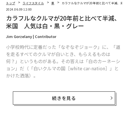
トップ
ライフスタイル
車
カラフルなクルマが20年前と比べて半減、米国
最高出力
：730PS / 5000rpm
2024.06.09 12:00
最大トルク
：1000N・m/3500rpm
カラフルなクルマが20年前と比べて半減、
税込価格
：約1億5000万円
米国 人気は白・黒・グレー
Jim Gorzelany | Contributor
小学校時代に定番だった「なぞなぞジョーク」に、「道
を走るすべてのクルマが白いとき、もらえるものは
何？」というものがある。その答えは「白のカーネーシ
ョン」だ（「白いクルマの国［white car-nation］」と
かけた洒落）。
だが実際に、近年、米国の道を走るクルマのカラーリン
グとして最も人気がある色は白だ。オンライン中古車取
続きを見る
引サイト
iSeeCars.com
が行なった、2000万台以上の中
古車取引を対象とした調査によると、同サイトで販売さ
出典：wikipedia.org Author：Autoviva CC 表示 2.0
れた2023年式のクルマのうち、白いクルマは27.6％を占
めている。これは、2004年式のクルマと比較すると、7
【第9位】マクラーレン F1