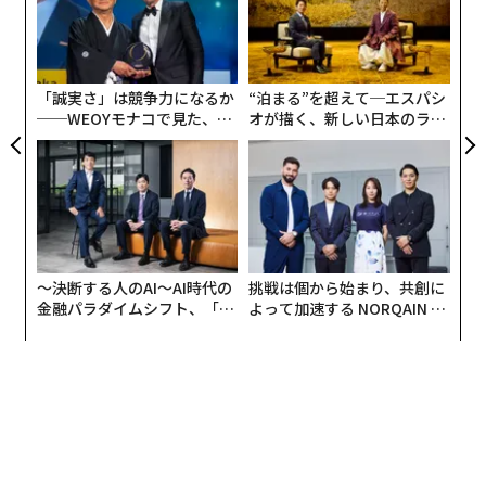
C
「
る
パガーニ社の特徴として、少量生産の特徴を生かしたワ
左右
ンオフモデルが多数存在することが挙げられます。こち
T
日
らのウアイラにも複数台のワンオフモデルが存在し、イ
「誠実さ」は競争力になるか
“泊まる”を超えて─エスパシ
ンテリアやエクステリアに特別な意匠が与えられていま
──WEOYモナコで見た、く
オが描く、新しい日本のラグ
ら寿司の経営哲学
ジュアリー（中編）
す。
独特な見た目にメルセデス AMGの強心臓を与えられたパ
ガーニ ウアイラ、街中で見かける確率はとても少ないか
と思いますが、そのルックスは1度見ると忘れられない
ような魅力がある1台と言えます。
〜決断する人のAI〜AI時代の
挑戦は個から始まり、共創に
金融パラダイムシフト、「超
よって加速する NORQAIN JA
パガーニ ウアイラのスペック
個別化」の核心 【MUFG×ウ
PAN 特別座談会
ェルスナビ×PwC】
全長
：4605mm
全幅
：2036mm
全高
：1169mm
エンジン
：6.0L V型12気筒 ツインターボ