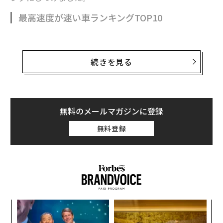
最高速度が速い車ランキングTOP10
速い車はどれかと考える時に、真っ先に思い浮かぶのは
続きを見る
最高速度でしょう。0-100km/h加速よりも馴染みがある
かもしれません。
こちらも聞き馴染みのあるメーカーの車種を中心に紹介
無料のメールマガジンに登録
していきます。
無料登録
【第10位】パガーニ ウアイラ
第10位にランクインしたのは、イタリアのスーパーカー
メーカー『パガーニ・オートモービル』が製造、販売し
ているスーパーカー『ウアイラ』です。同社が1999年に
発表した『ゾンダ』の後継モデルで、エンジンにはメル
セデスAMG製のV型12気筒エンジンが搭載され、最高速
「
度は約370km を記録しています。
3