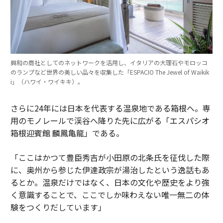
興和の商社としてのネットワークを活用し、イタリアの大理石やモロッコ
のランプなど世界の美しい品々を収集した「ESPACIO The Jewel of Waikik
i」（ハワイ・ワイキキ）。
さらに24年には日本を代表する温泉地である箱根へ。専
用のモノレールで渓谷へ降りた先に広がる「エスパシオ
箱根迎賓館 麟鳳亀龍」である。
「ここはかつて豊臣秀吉が小田原の北条氏を征伐した際
に、奥州から参じた伊達政宗が湯治したという逸話もあ
るとか。温泉だけではなく、日本の文化や歴史をより強
く意識することで、ここでしか味わえない唯一無二の体
験をつくりだしています」