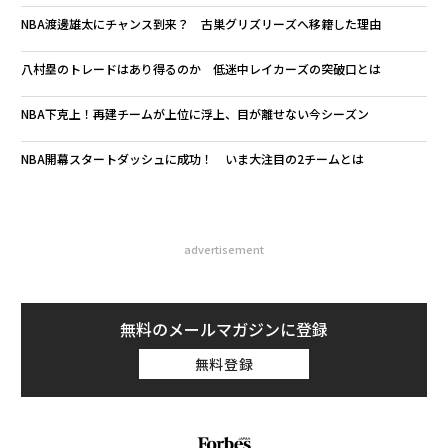
NBA渡邊雄太にチャンス到来？ 古巣グリズリーズへ移籍した理由
八村塁のトレードはあり得るのか 低迷中レイカーズの突破口とは
NBA下克上！再建チームが上位に浮上、目が離せない今シーズン
NBA開幕スタートダッシュに成功！ いま大注目の2チームとは
advertisement
無料のメールマガジンに登録
無料登録