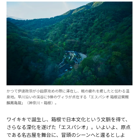
かつて伊達政宗が小田原攻めの際に滞在し、戦の疲れを癒したと伝わる温
泉地。早川沿いの渓谷に9棟のヴィラが点在する「エスパシオ 箱根迎賓館
麟鳳亀龍」（神奈川・箱根）。
ワイキキで誕生し、箱根で日本文化という文脈を得て、
さらなる深化を遂げた「エスパシオ」。いよいよ、原点
である名古屋を舞台に、冒頭のシーンへと還るとしよ