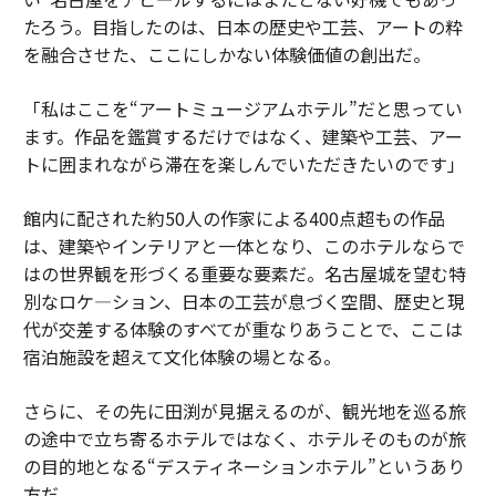
たろう。目指したのは、日本の歴史や工芸、アートの粋
を融合させた、ここにしかない体験価値の創出だ。
「私はここを“アートミュージアムホテル”だと思ってい
ます。作品を鑑賞するだけではなく、建築や工芸、アー
トに囲まれながら滞在を楽しんでいただきたいのです」
館内に配された約50人の作家による400点超もの作品
は、建築やインテリアと一体となり、このホテルならで
はの世界観を形づくる重要な要素だ。名古屋城を望む特
別なロケ―ション、日本の工芸が息づく空間、歴史と現
代が交差する体験のすべてが重なりあうことで、ここは
宿泊施設を超えて文化体験の場となる。
さらに、その先に田渕が見据えるのが、観光地を巡る旅
の途中で立ち寄るホテルではなく、ホテルそのものが旅
の目的地となる“デスティネーションホテル”というあり
方だ。