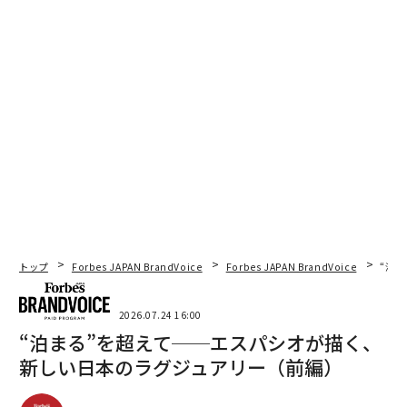
トップ
Forbes JAPAN BrandVoice
Forbes JAPAN BrandVoice
“泊
2026.07.24 16:00
“泊まる”を超えて──エスパシオが描く、
新しい日本のラグジュアリー（前編）