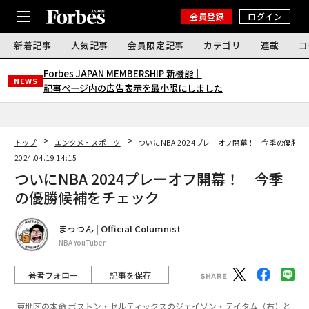
会員登録
ログイン
新着記事
人気記事
会員限定記事
カテゴリ
連載
コ
Forbes JAPAN MEMBERSHIP 新機能｜
NEWS
記事ページ内の広告表示を最小限にしました
トップ
エンタメ・スポーツ
ついにNBA 2024プレーオフ開幕！ 今季の優勝
2024.04.19 14:15
ついにNBA 2024プレーオフ開幕！ 今季
の優勝候補をチェック
まっつん | Official Columnist
NBA YouTuber
著者フォロー
記事を保存
東地区の本命 ボストン・セルティックスのジェイソン・テイタム（右）と