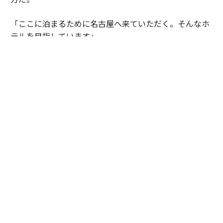
「ここに泊まるために名古屋へ来ていただく。そんなホ
テルを目指しています」
エスパシオが掲げる「BEYOND THE LUXURY」とは、豪
華さや希少性を競うことではなく、その土地にしかない
歴史や文化、人の営みに触れる体験価値を創出すること
なのだ。名古屋城の正面に誕生した“もうひとつの
城”は、日本ならではのラグジュアリーを世界へ発信す
る新たな拠点になろうとしている。