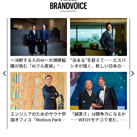
パ
技
無
伝
防
る
モ
〜決断する人のAI〜大規模組
“泊まる”を超えて──エスパ
織が挑む「AIフル実装」“使
シオが描く、新しい日本のラ
う”企業から“動く”企業へ【N
グジュアリー（前編）
TTドコモビジネス×PwC】
エンジニアのためのサウナ併
「誠実さ」は競争力になるか
設オフィス「Mobius Park」
──WEOYモナコで見た、く
がオープン──タマディック
ら寿司の経営哲学
が健康経営を徹底する理由