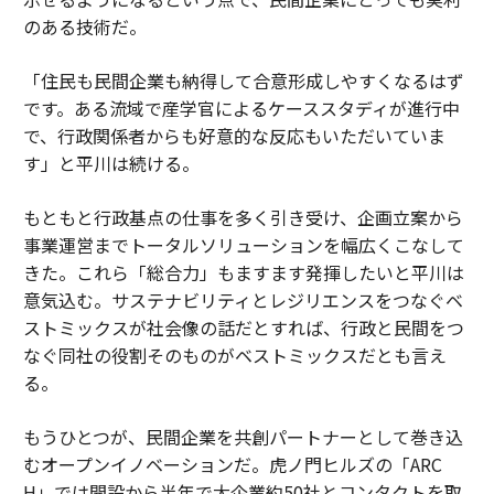
のある技術だ。
「住民も民間企業も納得して合意形成しやすくなるはず
です。ある流域で産学官によるケーススタディが進行中
で、行政関係者からも好意的な反応もいただいていま
す」と平川は続ける。
もともと行政基点の仕事を多く引き受け、企画立案から
事業運営までトータルソリューションを幅広くこなして
きた。これら「総合力」もますます発揮したいと平川は
意気込む。サステナビリティとレジリエンスをつなぐベ
ストミックスが社会像の話だとすれば、行政と民間をつ
なぐ同社の役割そのものがベストミックスだとも言え
る。
もうひとつが、民間企業を共創パートナーとして巻き込
むオープンイノベーションだ。虎ノ門ヒルズの「ARC
H」では開設から半年で大企業約50社とコンタクトを取