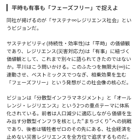
平時も有事も「フェーズフリー」で捉えよ
同社が掲げるのが「サステナ∞レジリエンス社会」とい
うビジョンだ。
サステナビリティ(持続性・効率性)は「平時」の価値観
であり、レジリエンス(災害対応力)は「有事」に紐づく
価値観として、これまで別々に語られてきたのではない
か。平川はこう問いかける。このふたつを無限大(∞)に
連動させ、ベストミックスでつなぎ、相乗効果を生む
「フェーズフリー」という発想がこの社会像の核心だ。
ビジョンは「分散型インフラマネジメント」と「オール
レンジ・レジリエンス」という2つの重点テーマに体系
化されている。前者は人口減少に適応しながら価値を生
み出す分散型インフラを核とした“まちづくり”への挑戦
であり、後者は犠牲者ゼロのその先にある、社会経済を
止めない災害レジリエンスを全方位で追求するものだ。