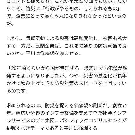
はコストと捉えられ、これが事業性の面でも弱い。だか
らこそ、防災は「行政がやるもの、与えられるもの」
で、企業にとって長く本丸になりきれなかったというの
だ。
しかし、気候変動による災害は高頻度化し、被害も拡大
する一方だ。民間企業は、これまで通りの防災意識で良
いのか。平川は危機感を滲ませる。
「20年前くらいから国が管理する一級河川でも氾濫が頻
発するようになりましたが、今や、災害の激甚化が長年
かけて積み上げてきた防災対策のスピードを上回ってい
るのです」
求められるのは、防災を捉える価値観の刷新だ。創立75
年、幅広い分野のインフラ整備を支えてきた社会インフ
ラサービスのプロ集団、パシフィックコンサルタンツが
挑戦すべきテーマであると平川は強調する。