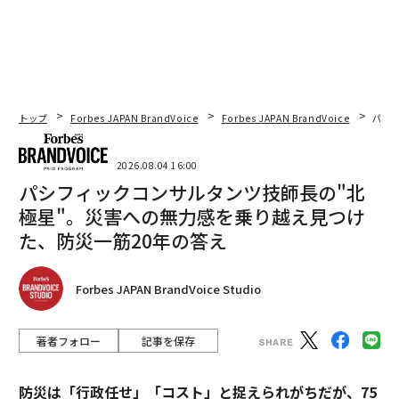
トップ
Forbes JAPAN BrandVoice
Forbes JAPAN BrandVoice
パシ
2026.08.04 16:00
パシフィックコンサルタンツ技師長の"北
極星"。災害への無力感を乗り越え見つけ
た、防災一筋20年の答え
Forbes JAPAN BrandVoice Studio
著者フォロー
記事を保存
防災は「行政任せ」「コスト」と捉えられがちだが、75