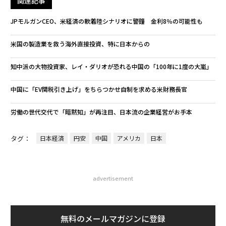
関連記事
JPモルガンCEO、米経済の軟着陸シナリオに警鐘 金利8％の可能性も
米国の製造業を救う海外直接投資、特に日本からの
知中派の大物投資家、レイ・ダリオが恐れる中国の「100年に1度の大嵐」
中国に「EV関税引き上げ」をちらつかせ自制を求める米財務長官
労働の世代交代で「暗黙知」が再注目、日本流の企業経営がお手本
タグ：
日本経済
円安
中国
アメリカ
日本
advertisement
無料のメールマガジンに登録