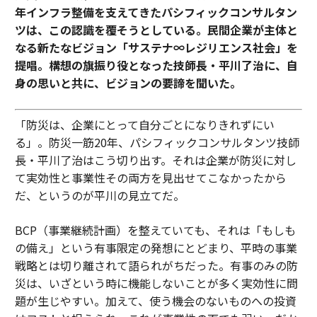
年インフラ整備を支えてきたパシフィックコンサルタン
ツは、この認識を覆そうとしている。民間企業が主体と
なる新たなビジョン「サステナ∞レジリエンス社会」を
提唱。構想の旗振り役となった技師長・平川了治に、自
身の思いと共に、ビジョンの要諦を聞いた。
「防災は、企業にとって自分ごとになりきれずにい
る」。防災一筋20年、パシフィックコンサルタンツ技師
長・平川了治はこう切り出す。それは企業が防災に対し
て実効性と事業性その両方を見出せてこなかったから
だ、というのが平川の見立てだ。
BCP（事業継続計画）を整えていても、それは「もしも
の備え」という有事限定の発想にとどまり、平時の事業
戦略とは切り離されて語られがちだった。有事のみの防
災は、いざという時に機能しないことが多く実効性に問
題が生じやすい。加えて、使う機会のないものへの投資