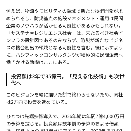
例えば、物流やモビリティの領域で新たな技術開発が求
められるし、防災基点の施設マネジメント・運用は民間
企業のノウハウが活かせる可能性があるかもしれない。
「サステナ∞レジリエンス社会」は、来たるべき社会イ
ンフラの設計図であるのみならず、防災が新たなビジネ
スの機会創出の領域となる可能性を含む。後に示すよう
に、パシフィックコンサルタンツが積極的に民間企業へ
働きかける動機はここにある。
投資額は3年で35億円。「見える化技術」も次世
代へ
このビジョンを絵に描いた餅で終わらせないため、同社
は2方向で投資を進めている。
ひとつは先端技術導入で、2026年期は年間7億4,000万円
の予算を投じる。投資額は数年前の予算のおよそ倍額
で、50件以上の技術開発に充てられる。2028年までの3