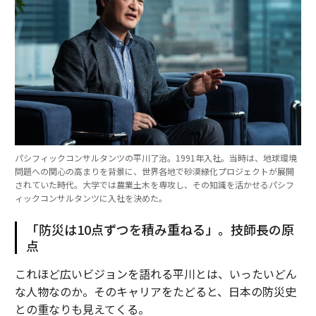
パシフィックコンサルタンツの平川了治。1991年入社。当時は、地球環境
問題への関心の高まりを背景に、世界各地で砂漠緑化プロジェクトが展開
されていた時代。大学では農業土木を専攻し、その知識を活かせるパシフ
ィックコンサルタンツに入社を決めた。
「防災は10点ずつを積み重ねる」。技師長の原
点
これほど広いビジョンを語れる平川とは、いったいどん
な人物なのか。そのキャリアをたどると、日本の防災史
との重なりも見えてくる。