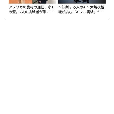
アフリカの農村の通信、小1
〜決断する人のAI〜大規模組
の壁。2人の挑戦者が手にし
織が挑む「AIフル実装」“使
た「次なる武器」
う”企業から“動く”企業へ【N
TTドコモビジネス×PwC】