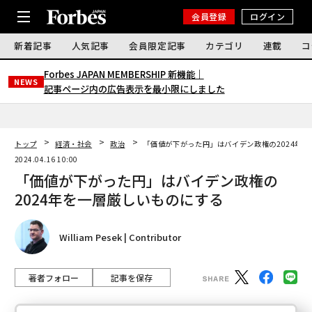
会員登録
ログイン
新着記事
人気記事
会員限定記事
カテゴリ
連載
コ
Forbes JAPAN MEMBERSHIP 新機能｜
NEWS
記事ページ内の広告表示を最小限にしました
トップ
経済・社会
政治
「価値が下がった円」はバイデン政権の2024年
2024.04.16 10:00
「価値が下がった円」はバイデン政権の
2024年を一層厳しいものにする
William Pesek | Contributor
著者フォロー
記事を保存