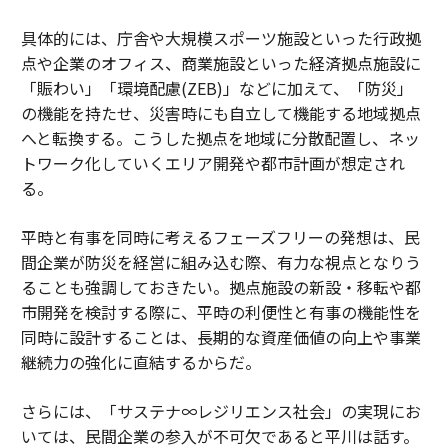
具体的には、庁舎や大規模スポーツ施設といった行政拠
点や企業のオフィス、商業施設といった経済拠点施設に
「賑わい」「環境配慮(ZEB)」などに加えて、「防災」
の機能を持たせ、災害時にも自立して機能する地域拠点
へと転換する。こうした拠点を地域に分散配置し、ネッ
トワーク化していくエリア開発や都市計画が想定され
る。
平時と有事を同時に考えるフェーズフリーの発想は、民
間企業が防災を経営に組み込む際、有力な視点となりう
ることも強調しておきたい。拠点施設の新設・移転や都
市開発を検討する際に、平時の利便性と有事の機能性を
同時に設計することは、長期的な資産価値の向上や事業
継続力の強化に直結するからだ。
さらには、「サステナ∞レジリエンス社会」の実現にお
いては、民間企業の参入が不可欠であると平川は話す。