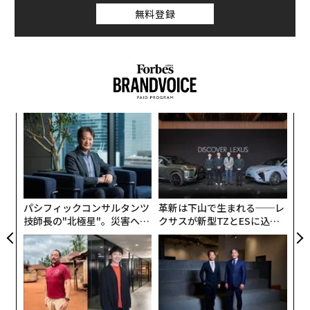
無料登録
ィン
〜
ズが
金
ムの
個
「
ェ
3
C
る
パシフィックコンサルタンツ
革新は下山で生まれる──レ
技師長の"北極星"。災害への
クサスが新型TZとESに込め
無力感を乗り越え見つけた、
た「DISCOVER」の哲学
防災一筋20年の答え