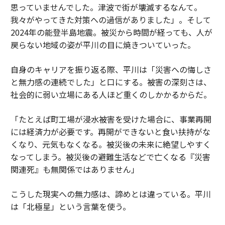
思っていませんでした。津波で街が壊滅するなんて。
我々がやってきた対策への過信がありました」。そして
2024年の能登半島地震。被災から時間が経っても、人が
戻らない地域の姿が平川の目に焼きついていった。
自身のキャリアを振り返る際、平川は「災害への悔しさ
と無力感の連続でした」と口にする。被害の深刻さは、
社会的に弱い立場にある人ほど重くのしかかるからだ。
「たとえば町工場が浸水被害を受けた場合に、事業再開
には経済力が必要です。再開ができないと食い扶持がな
くなり、元気もなくなる。被災後の未来に絶望しやすく
なってしまう。被災後の避難生活などで亡くなる『災害
関連死』も無関係ではありません」
こうした現実への無力感は、諦めとは違っている。平川
は「北極星」という言葉を使う。