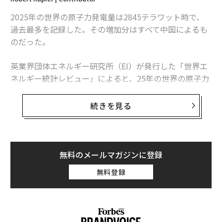
中国は2027年までに台湾侵攻の準備を整える 米司令官
2025年の世界の原子力発電量は2845テラワット時で、
中国に「EV関税引き上げ」をちらつかせ自制を求める米財務長官
過去最多を記録した。その増加分はすべて中国によるも
のだった。
習近平
Updates：ウクライナ情勢
ロシア
中国
タグ：
ウラジーミル・プーチン
核兵器
軍事
英業界団体エネルギー研究所（EI）が発行した「世界エ
ネルギー統計レビュー」によると、25年の世界の原子力
発電量は前年比1.3％、30テラワット時増加した。中国
の増加分は34テラワット時を超えたため、同国を除け
続きを見る
ば、世界の原子力発電量は減少したことになる。
この数字は「世界的な原子力ルネッサンス」という大ま
かな主張より、業界の実情をより的確に捉えている。原
無料のメールマガジンに登録
子力発電量は増加しているものの、拡大は特定の国に集
無料登録
中している。米国は引き続き世界最多の原子力発電所を
稼働させているが、中国は急速にその差を縮めている。
日本は徐々に回復しているが、欧州諸国の多くは10年前
連載
の水準を下回っている。
Updates：ウクライナ情勢