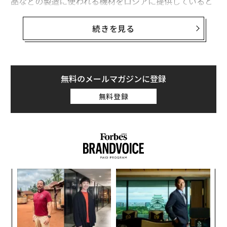
品などの製造に使われる機材をロシアに提供していると
匿名の当局者がAP通信やブルームバーグに語った。
続きを見る
これらの当局者はまた、中国企業に対しロシアへの販売
を中止するよう求めており、西側の同盟国に対して、中
国政府がHikvision（ハイクビジョン）などの企業グルー
プに対する支援を打ち切るよう圧力をかけることを求め
無料のメールマガジンに登録
ているという。
無料登録
伝
る
モ
な
術
た