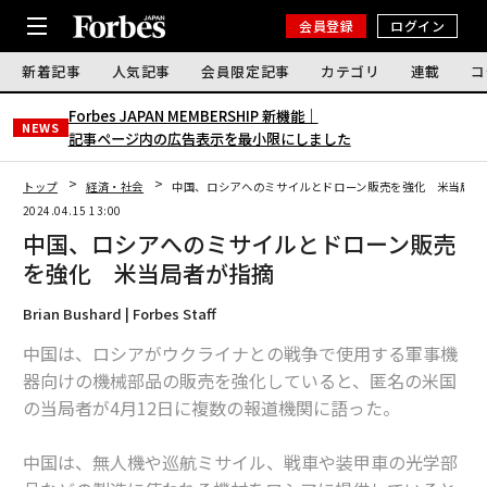
会員登録
ログイン
新着記事
人気記事
会員限定記事
カテゴリ
連載
コ
Forbes JAPAN MEMBERSHIP 新機能｜
NEWS
記事ページ内の広告表示を最小限にしました
トップ
経済・社会
中国、ロシアへのミサイルとドローン販売を強化 米当局者
2024.04.15 13:00
中国、ロシアへのミサイルとドローン販売
を強化 米当局者が指摘
Brian Bushard | Forbes Staff
中国は、ロシアがウクライナとの戦争で使用する軍事機
器向けの機械部品の販売を強化していると、匿名の米国
の当局者が4月12日に複数の報道機関に語った。
中国は、無人機や巡航ミサイル、戦車や装甲車の光学部