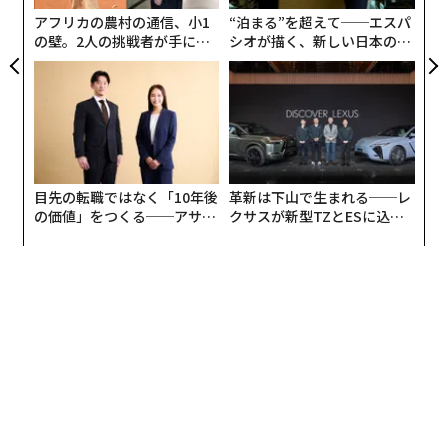
ア
アフリカの農村の通信、小1
“泊まる”を超えて──エスパ
の壁。2人の挑戦者が手にし
シオが描く、新しい日本のラ
た「次なる武器」
グジュアリー（前編）
目先の転職ではなく「10年後
革新は下山で生まれる──レ
の価値」をつくる──アサイ
クサスが新型TZとESに込め
ンの長期伴走型支援とは
た「DISCOVER」の哲学
編集＝上田裕資