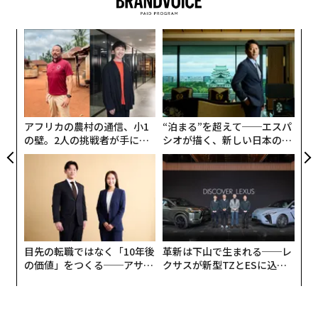
中国が単独でけん引
伝
連載一覧
この新たな記録を正しく理解するには、背景を把握して
る
モ
おく必要がある。世界の原子力発電量は06年に2803テラ
な
ワット時に達したが、それから19年が経過したにもかか
術
た
わらず、25年の原子力発電量はわずか1.5％程度増加し
advertisement
ア
たに過ぎない。原子力発電はようやく過去の最高記録を
アフリカの農村の通信、小1
“泊まる”を超えて──エスパ
上回ったが、この期間は世界にとって急速な拡大期では
の壁。2人の挑戦者が手にし
シオが描く、新しい日本のラ
た「次なる武器」
グジュアリー（前編）
なかった。
原子力発電量は15年の2576テラワット時から、10年後
の25年には10.5％増加して2845テラワット時となった。
つまり年率では約1％の増加に相当する。この増加分の
すべてを中国が占めており、同国の原子力発電量は15年
目先の転職ではなく「10年後
革新は下山で生まれる──レ
の171テラワット時から25年には485テラワット時へと
の価値」をつくる──アサイ
クサスが新型TZとESに込め
ンの長期伴走型支援とは
た「DISCOVER」の哲学
増加した。
中国を除くと、25年の世界の原子力発電量は10年前と比