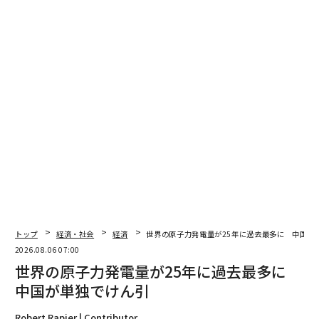
2026年9月号発売中
最新号の購入はこちらから
メンバーシップに登録する
関連記事
滑空爆弾には滑空爆弾を ウクライナ軍、新型ドローンで防空兵器をたた
き反撃へ布石
トップ
経済・社会
経済
世界の原子力発電量が25年に過去最多に 中国が
ロシア海軍、3機しかない貴重な新型飛行艇の一機失う ドローン攻撃で
2026.08.06 07:00
世界の原子力発電量が25年に過去最多に
ロシアの戦車はあと1年で枯渇か、死傷者も年30万人ペース ウクライナ正
中国が単独でけん引
念場
Robert Rapier | Contributor