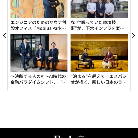
日
の
た
エンジニアのためのサウナ併
なぜ“眠っていた環境技
設オフィス「Mobius Park」
術”が、下水インフラを変え
がオープン──タマディック
たのか──産総研×月島JFE
が健康経営を徹底する理由
アクアソリューションの10年
〜決断する人のAI〜AI時代の
“泊まる”を超えて─エスパシ
金融パラダイムシフト、「超
オが描く、新しい日本のラグ
個別化」の核心 【MUFG×ウ
ジュアリー（中編）
ェルスナビ×PwC】