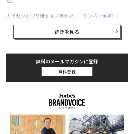
だ。
カイゼンと切り離せない概念が、「
ゲンバ（現場）
」
だ。これは、「実際に仕事が行われている所」を意味す
る。製品を設計・製造する人々が共に集まり、アイデア
続きを見る
を交換し、ベストプラクティスを生み出し、学んだこと
を共有する。そうした経験の総体を表す言葉が「
暗黙知（tacit knowledge）
」、つまり、「知識の背後
にある知識」だ。
無料のメールマガジンに登録
無料登録
暗黙知という概念は、現代の経営学の議論においては、
1990年代に比べてあまり優勢ではない。しかし、それも
変わりつつある。
エコノミスト誌
のコラム群「バートル
ビー」に最近掲載された文章は、その理由についてこう
述べている。
創業
「
シン
左右
超え
T
ア