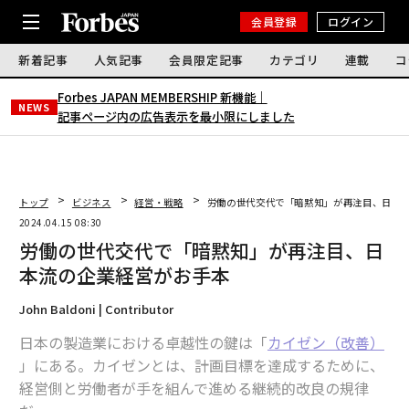
会員登録
ログイン
新着記事
人気記事
会員限定記事
カテゴリ
連載
コ
Forbes JAPAN MEMBERSHIP 新機能｜
NEWS
記事ページ内の広告表示を最小限にしました
トップ
ビジネス
経営・戦略
労働の世代交代で「暗黙知」が再注目、日本
2024.04.15 08:30
労働の世代交代で「暗黙知」が再注目、日
本流の企業経営がお手本
John Baldoni | Contributor
日本の製造業における卓越性の鍵は「
カイゼン（改善）
」にある。カイゼンとは、計画目標を達成するために、
経営側と労働者が手を組んで進める継続的改良の規律