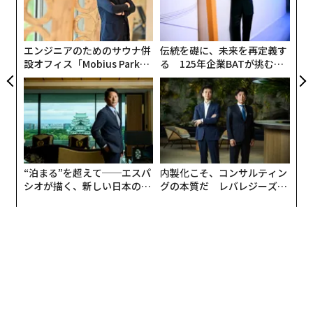
T
術
ISSは偶然、日食を撮影したわけではない。NASAは、20
た
ア
44年までアメリカ大陸で見ることができない今回の皆既
エンジニアのためのサウナ併
伝統を礎に、未来を再定義す
日食に合わせて、何カ月も宇宙ステーションの高度を調
設オフィス「Mobius Park」
る 125年企業BATが挑むス
節してきた。その結果、カナダ南東部の上空約400mか
がオープン──タマディック
モークレスな未来
が健康経営を徹底する理由
ら、ニューヨーク州からニューファンドランドへと動く
月の影を撮影した歴史的画像が誕生した。NASAの宇宙
航空技術者であるマシュー・ドミニクとジャネット・エ
ップスにがISSの撮影用モジュールを使って撮影した。
“泊まる”を超えて──エスパ
内製化こそ、コンサルティン
ISSは皆既日食の間、上空を横断していたが、地球から
シオが描く、新しい日本のラ
グの本質だ レバレジーズが
その姿を確認することはできなかった。というのも、IS
グジュアリー（前編）
実践する、次世代ファームの
全貌
Sが見えるのは太陽を反射しているからであり、地上か
ら見える高速で動く白い光は、ISSのソーラーパネルに
反射した太陽光だ。
Sped-up look at our video of the Solar Eclipse fi
lmed from orbit
#Eclipse2024