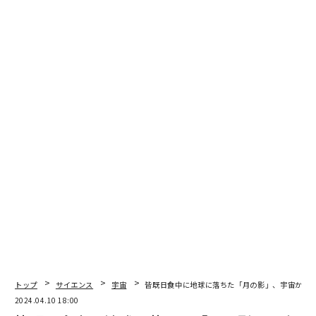
pic.twitter.com/Pv2cyOluzq
— sen （@sen）
April 9, 2024
衛星写真
月の影は米国海洋大気庁（NOAA）の気象衛星シリーズG
OESからも撮影された。GOESの各衛星は大気状況の画
像とデータを提供している。
トップ
サイエンス
宇宙
皆既日食中に地球に落ちた「月の影」、宇宙から
2024.04.10 18:00