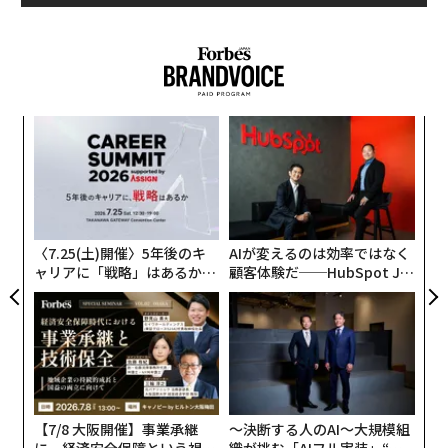
We hope you all had a safe and enjoyable viewin
2026年9月号発売中
g experience!
pic.twitter.com/HnidJdDhL6
— NWS Northern Indiana （@NWSIWX）
最新号の購入はこちらから
April 8, 2024
パ
メンバーシップに登録する
技
無
何カ月も撮影の準備を進めた結果
「
防
─
ISSは偶然、日食を撮影したわけではない。NASAは、20
ら
44年までアメリカ大陸で見ることができない今回の皆既
〈7.25(土)開催〉5年後のキ
AIが変えるのは効率ではなく
日食に合わせて、何カ月も宇宙ステーションの高度を調
関連記事
ャリアに「戦略」はあるか。
顧客体験だ──HubSpot Ja
節してきた。その結果、カナダ南東部の上空約400mか
トップエグゼクティブのキャ
panが語る「Grow Better」
北米の広範囲で皆既日食 メキシコ、米国、カナダを横断
リアに触れる1日│CAREER S
な組織のつくり方
ら、ニューヨーク州からニューファンドランドへと動く
UMMIT 2026
月の影を撮影した歴史的画像が誕生した。NASAの宇宙
ピンク・フロイドの名曲『狂気日食』が米チャート8位に急浮上
航空技術者であるマシュー・ドミニクとジャネット・エ
ップスにがISSの撮影用モジュールを使って撮影した。
皆既日食が地震の引き金になる可能性はあるか？
【7/8 大阪開催】事業承継
〜決断する人のAI〜大規模組
ISSは皆既日食の間、上空を横断していたが、地球から
「黒鉛」が地球の生命誕生のカギ？ 隕石からはじまった命のプロセス
に、経済安全保障という視点
織が挑む「AIフル実装」“使