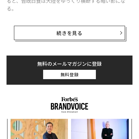
ると、皆既日食は大陸をゆっくり横断する暗い影にな
る。
地上から約400kmを周回する国際宇宙ステーション（IS
S）の宇宙飛行士たちが、米国時間4月8日の皆既日食で
続きを見る
生まれた月の影を撮影した。気象衛星も同様の画像をと
らえている。
無料のメールマガジンに登録
Here's a look at the moon's shadow on
@NOAASatellites
GOES East as peak totality occ
無料登録
urred this afternoon across the continental US!
We hope you all had a safe and enjoyable viewin
g experience!
pic.twitter.com/HnidJdDhL6
— NWS Northern Indiana （@NWSIWX）
April 8, 2024
〜
織
う
何カ月も撮影の準備を進めた結果
な