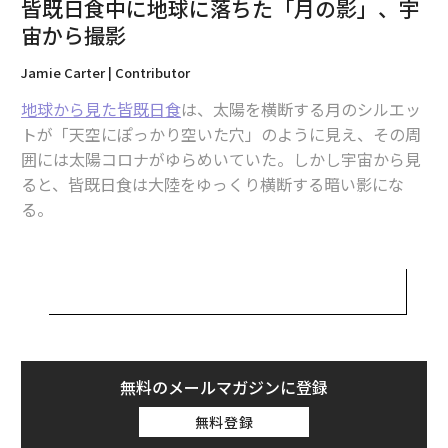
皆既日食中に地球に落ちた「月の影」、宇
宙から撮影
Jamie Carter | Contributor
地球から見た皆既日食
は、太陽を横断する月のシルエッ
トが「天空にぽっかり空いた穴」のように見え、その周
囲には太陽コロナがゆらめいていた。しかし宇宙から見
ると、皆既日食は大陸をゆっくり横断する暗い影にな
る。
地上から約400kmを周回する国際宇宙ステーション（IS
S）の宇宙飛行士たちが、米国時間4月8日の皆既日食で
生まれた月の影を撮影した。気象衛星も同様の画像をと
らえている。
無料のメールマガジンに登録
Here's a look at the moon's shadow on
翻訳＝高橋信夫
@NOAASatellites
GOES East as peak totality occ
無料登録
urred this afternoon across the continental US!