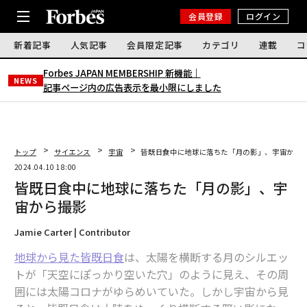
会員登録
ログイン
新着記事
人気記事
会員限定記事
カテゴリ
連載
コ
Forbes JAPAN MEMBERSHIP 新機能｜
NEWS
記事ページ内の広告表示を最小限にしました
トップ
サイエンス
宇宙
皆既日食中に地球に落ちた「月の影」、宇宙から
2024.04.10 18:00
皆既日食中に地球に落ちた「月の影」、宇
宙から撮影
Jamie Carter | Contributor
地球から見た皆既日食
は、太陽を横断する月のシルエッ
トが「天空にぽっかり空いた穴」のように見え、その周
囲には太陽コロナがゆらめいていた。しかし宇宙から見