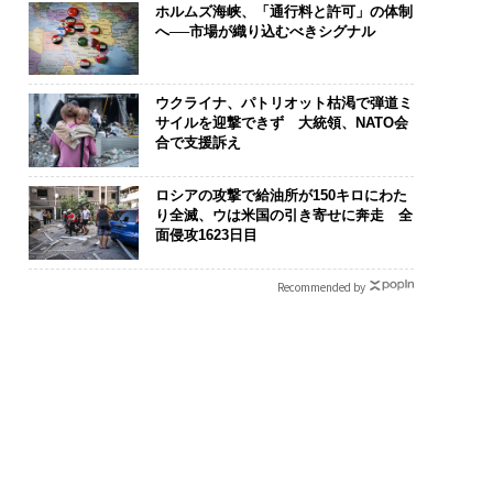
ホルムズ海峡、「通行料と許可」の体制
へ──市場が織り込むべきシグナル
ウクライナ、パトリオット枯渇で弾道ミ
サイルを迎撃できず 大統領、NATO会
合で支援訴え
ロシアの攻撃で給油所が150キロにわた
り全滅、ウは米国の引き寄せに奔走 全
面侵攻1623日目
Recommended by