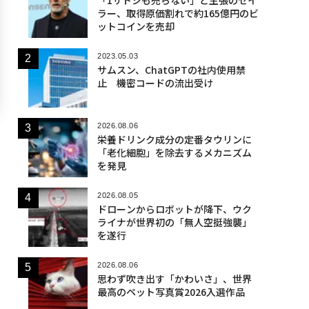
ラー、取得原価割れで約165億円のビ
ットコインを売却
2023.05.03
サムスン、ChatGPTの社内使用禁
止 機密コードの流出受け
2026.08.06
栄養ドリンク成分の定番タウリンに
「老化細胞」を除去するメカニズム
を発見
2026.08.05
ドローンからロボットが降下、ウク
ライナが世界初の「無人空挺強襲」
を遂行
2026.08.06
思わず吹き出す「かわいさ」、世界
最高のペット写真賞2026入選作品