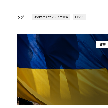
タグ：
Updates：ウクライナ情勢
ロシア
連載