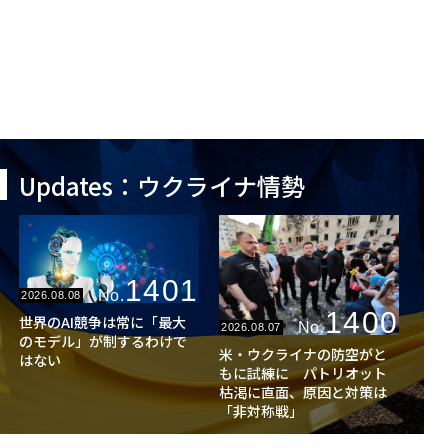
Updates：ウクライナ情勢
1401
No.
2026.08.08
1400
世界のAI競争は常に「最大
No.
2026.08.07
のモデル」が制するわけで
米・ウクライナの防空がと
はない
もに試練に パトリオット
枯渇に直面、原因と対策は
「非対称戦」