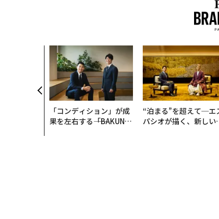
「コンディション」が成
“泊まる”を超えて─エ
果を左右する――「BAKUN
パシオが描く、新しい
E」のTENTIALが支える
本のラグジュアリー（
「挑戦者の明日」
編）