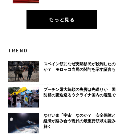
もっと見る
TREND
スペイン領になぜ突然移民が殺到したの
か？ モロッコ当局の関与を示す証言も
プーチン露大統領の失脚は先送りか 国
防相の更迭巡るウクライナ国内の混乱で
なぜいま「宇宙」なのか？ 安全保障と
経済が絡み合う現代の最重要領域を読み
解く