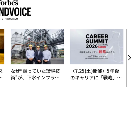
アフ
小1
手に
ス
なぜ“眠っていた環境技
〈7.25(土)開催〉5年後
日
術”が、下水インフラを
のキャリアに「戦略」は
中
変えたのか──産総研×
あるか。トップエグゼク
月島JFEアクアソリュー
ティブのキャリアに触れ
ションの10年
る1日│CAREER SUMMI
T 2026