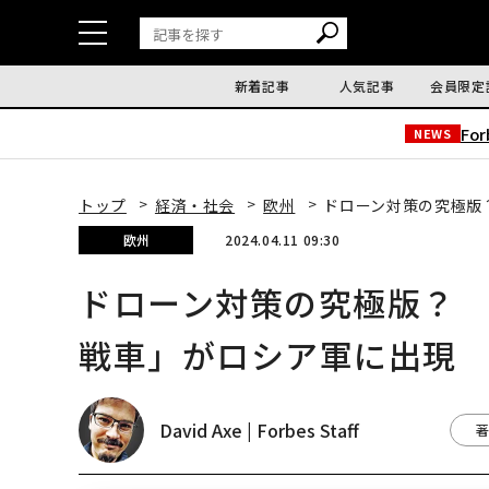
新着記事
人気記事
会員限定
Fo
NEWS
トップ
経済・社会
欧州
ドローン対策の究極版
欧州
2024.04.11 09:30
ドローン対策の究極版？
戦車」がロシア軍に出現
David Axe | Forbes Staff
著