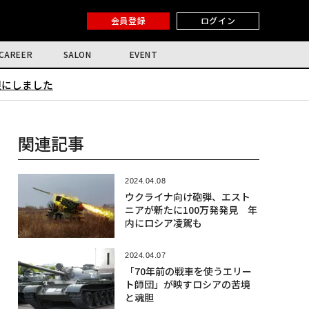
会員登録
ログイン
CAREER
SALON
EVENT
限にしました
関連記事
2024.04.08
ウクライナ向け砲弾、エスト
ニアが新たに100万発発見 年
内にロシア凌駕も
2024.04.07
「70年前の戦車を使うエリー
ト師団」が映すロシアの苦境
と魂胆