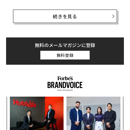
ダイモンはJPモルガンの株主に宛てた4月8日付の
年次書簡
の中で、米経済がソフトランディング（軟着
続きを見る
陸）する確率は70〜80％というコンセンサスよりも「か
なり低い」との見方を示した。
景気後退とインフレが同時進行するスタグフレーション
無料のメールマガジンに登録
の懸念と併せて、ダイモンは金利が「8％あるいはそれ
無料登録
以上」にまで上がる可能性があると警告。すでに22年ぶ
りの高水準である5％超の金利をはるかに上回る数字で
あり、利下げが迫っているという一般的な見方と相容れ
ないものだ（米国の金利が前回8％を超えたのは1990
年）。
エ
設オ
が
〜
が
金
個