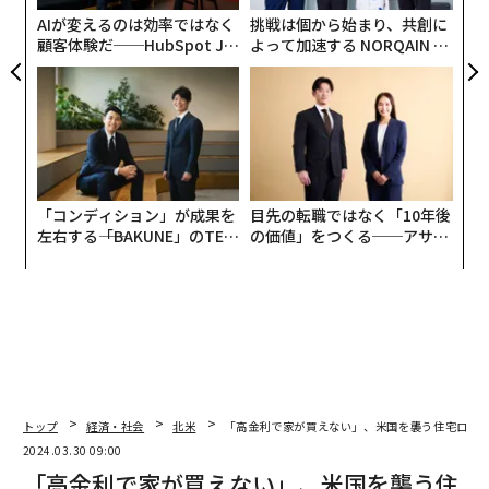
ェ
AIが変えるのは効率ではなく
挑戦は個から始まり、共創に
顧客体験だ──HubSpot Ja
よって加速する NORQAIN JA
panが語る「Grow Better」
PAN 特別座談会
な組織のつくり方
「コンディション」が成果を
目先の転職ではなく「10年後
左右する――「BAKUNE」のTEN
の価値」をつくる──アサイ
TIALが支える「挑戦者の明
ンの長期伴走型支援とは
日」
トップ
経済・社会
北米
「高金利で家が買えない」、米国を襲う住宅ローン
2024.03.30 09:00
「高金利で家が買えない」、米国を襲う住