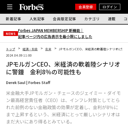
会員登録
ログイン
新着記事
人気記事
会員限定記事
カテゴリ
連載
コ
Forbes JAPAN MEMBERSHIP 新機能｜
NEWS
記事ページ内の広告表示を最小限にしました
トップ
経済・社会
北米
JPモルガンCEO、米経済の軟着陸シナリオに警鐘
2024.04.09 11:00
JPモルガンCEO、米経済の軟着陸シナリオ
に警鐘 金利8％の可能性も
Derek Saul | Forbes Staff
米金融大手JPモルガン・チェースのジェイミー・ダイモ
ン最高経営責任者（CEO）は、インフレ対策としてとら
れた前例のない金融政策の効果が定着し、金利が8％に
まで上昇するという、米経済にとって厳しいシナリオは
まだ大いにあり得るとみている。