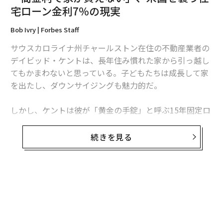
宅ローン金利7％の現実
翻訳＝溝口慈子
Bob Ivry | Forbes Staff
サウスカロライナ州チャールストン在住の不動産業者の
デイビッド・ケントは、長年住み慣れた家から引っ越し
2026年9月号発売中
てもかまわないと思っている。子どもたちは成長して家
を出たし、ダウンサイジングも魅力的だ。
最新号の購入はこちらから
しかし、ケントは彼が「黄金の手錠」と呼ぶ15年固定ロ
ーンで2.35％という恵まれた金利に縛られている。も
メンバーシップに登録する
し、今の家を売りに出せば、他の物件を買わなければな
続きを見る
らず、金利は7％台に上昇するだろう。その結果、彼はど
こにも行けないのだ。
「これほどの金利のギャップは見たことがありません。
関連記事
自然な不動産サイクルが崩れてしまったんです」と、不
「高金利で家が買えない」、米国を襲う住宅ローン金利7％の現実
動産企業リアル・バイヤーズ・エージェントのオーナー
であるケントは話す。