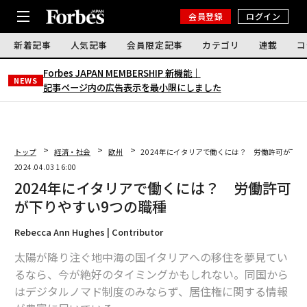
会員登録
ログイン
新着記事
人気記事
会員限定記事
カテゴリ
連載
コ
Forbes JAPAN MEMBERSHIP 新機能｜
NEWS
記事ページ内の広告表示を最小限にしました
トップ
経済・社会
欧州
2024年にイタリアで働くには？ 労働許可が下り
2024.04.03 16:00
2024年にイタリアで働くには？ 労働許可
が下りやすい9つの職種
Rebecca Ann Hughes | Contributor
太陽が降り注ぐ地中海の国イタリアへの移住を夢見てい
るなら、今が絶好のタイミングかもしれない。同国から
はデジタルノマド制度のみならず、居住権に関する情報