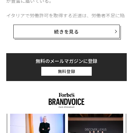
が豊富に届いている。
イタリアで労働許可を取得する近道は、労働者不足に陥
っている職種で就職先を探すことだ。悪名高い同国の煩
雑な官僚主義に不安を抱いているのなら、安心してほし
続きを見る
い。政府は現在、就労ビザ（査証）申請手続きの簡素化
に向けて動いているからだ。
イタリアで労働許可を取得しやすい職種
無料のメールマガジンに登録
欧州労働機関（EURES）
によると、イタリアでは複数の
無料登録
産業が深刻な労働者不足に陥っている。2023～27年にか
けては、医療、技術、接客業などの分野で雇用の可能性
が高い。政府は毎年、外国人向け労働許可証の発給枠も
公表している。2024年の発給枠は15万1000人だ。
イタリアで労働許可を取得しやすい9つの職業は以下の
ィン
ア
通り。
ズが
の
ムの
た
〜