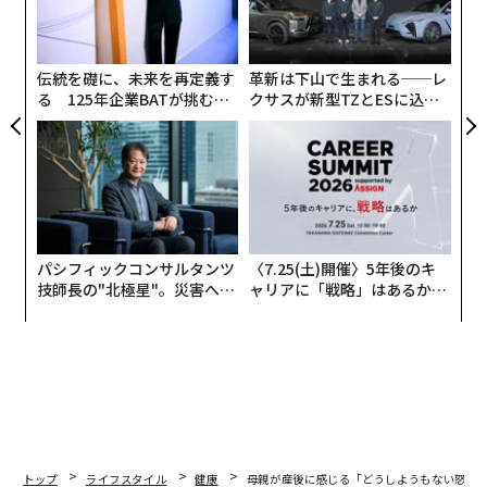
金
個
ェ
伝統を礎に、未来を再定義す
革新は下山で生まれる──レ
る 125年企業BATが挑むス
クサスが新型TZとESに込め
モークレスな未来
た「DISCOVER」の哲学
パシフィックコンサルタンツ
〈7.25(土)開催〉5年後のキ
技師長の"北極星"。災害への
ャリアに「戦略」はあるか。
無力感を乗り越え見つけた、
トップエグゼクティブのキャ
防災一筋20年の答え
リアに触れる1日│CAREER S
UMMIT 2026
トップ
ライフスタイル
健康
母親が産後に感じる「どうしようもない怒り