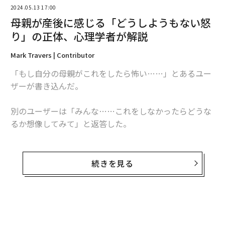
2024.05.13 17:00
母親が産後に感じる「どうしようもない怒
り」の正体、心理学者が解説
Mark Travers | Contributor
「もし自分の母親がこれをしたら怖い……」とあるユー
翻訳・編集＝安藤清香
ザーが書き込んだ。
別のユーザーは「みんな……これをしなかったらどうな
2026年9月号発売中
るか想像してみて」と返答した。
これらはTikTokで
現在トレンドになっている
、若い母親
最新号の購入はこちらから
が激しく氷を浴槽に投げ込む動画に寄せられた数万件も
続きを見る
のコメントのほんの一部だ。「新米ママとしての私の最
メンバーシップに登録する
大の悩みは怒りです」と彼女は述べている。そして、氷
をできる限り激しく投げつけ、それが粉々に砕け散るの
を見ることで、新たに芽生えた「破壊欲求」を効果的に
満たしていると説明した。