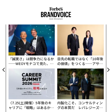
ンド「
SUUNTO（スント）
」から登場した「
SUUNTO SONIC
」は、骨伝導技術を採用したスポーツ
向けワイヤレスヘッドホン。
耳穴をふさいでしまわない
メンバーシップに登録する
ので、周囲の音も聞こえる状態で音楽を楽しむことがで
き、安全に気を配りながらランニングなどを続けられ
創に
パ
 JA
技
る。
無
〜
防
関連記事
金
個
ェ
1人分に最適なミキサー、出来たてをそのまま持ち運べる：気になるプロダ
「誠実さ」は競争力になるか
目先の転職ではなく「10年後
クト
──WEOYモナコで見た、く
の価値」をつくる──アサイ
ら寿司の経営哲学
ンの長期伴走型支援とは
手軽に使える「発酵メーカー」 細かな温度・時間設定が可能：気になるプ
ロダクト
うまくて当然のノンアルビール、ビールからアルコールだけを抜く製法：
ミニレビュー
2in1のキッチンツールで収納スペースがスッキリ：気になるプロダクト
耐水・耐塵性能はIP55に準拠し、汗まみれになるような
〈7.25(土)開催〉5年後のキ
内製化こそ、コンサルティン
トレーニングでも安心。
使用可能温度は－20℃～60℃の
ャリアに「戦略」はあるか。
グの本質だ レバレジーズが
コクヨのキッチンばさみ、丸洗いしても刃が錆びにくい：気になるプロダ