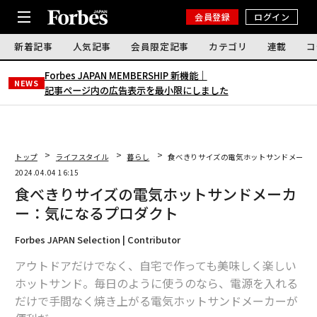
会員登録
ログイン
新着記事
人気記事
会員限定記事
カテゴリ
連載
コ
Forbes JAPAN MEMBERSHIP 新機能｜
NEWS
記事ページ内の広告表示を最小限にしました
トップ
ライフスタイル
暮らし
食べきりサイズの電気ホットサンドメーカ
2024.04.04 16:15
食べきりサイズの電気ホットサンドメーカ
ー：気になるプロダクト
Forbes JAPAN Selection | Contributor
アウトドアだけでなく、自宅で作っても美味しく楽しい
ホットサンド。毎日のように使うのなら、電源を入れる
だけで手間なく焼き上がる電気ホットサンドメーカーが