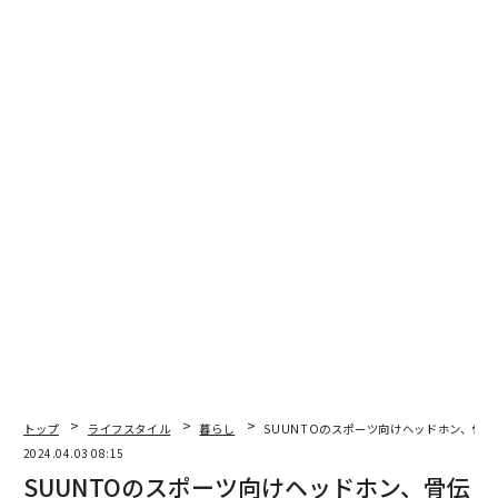
トップ
ライフスタイル
暮らし
SUUNTOのスポーツ向けヘッドホン、骨
●製品名：
2024.04.03 08:15
Toffy クォーターホットサンドメーカー K-HS6
SUUNTOのスポーツ向けヘッドホン、骨伝