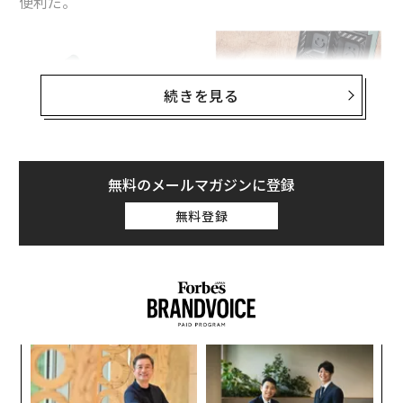
便利だ。
続きを見る
無料のメールマガジンに登録
無料登録
「
Toffy クォーターホットサンドメーカー
」は、製品名
の通り、
食パン1/4サイズのホットサンド
を手軽に作れ
る電気ホットサンドメーカー。完成サイズは約5×5cm
と、幼児や少食な人にも食べやすいひとくちサイズが嬉
しい。おやつや夜食、弁当に入れるにもピッタリだ。
なく
挑
Ja
よっ
er」
PA
パ