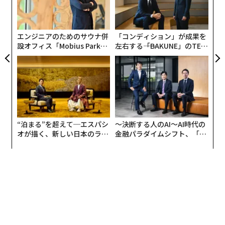
技
無
防
エンジニアのためのサウナ併
「コンディション」が成果を
設オフィス「Mobius Park」
左右する――「BAKUNE」のTEN
がオープン──タマディック
TIALが支える「挑戦者の明
が健康経営を徹底する理由
日」
プレートは着脱式で、食パン1/4サイズの「クォーター
“泊まる”を超えて─エスパシ
〜決断する人のAI〜AI時代の
プレート」と食パン1枚サイズの「スタンダードプレー
オが描く、新しい日本のラグ
金融パラダイムシフト、「超
ト」が付属する。食パン1/2サイズの「ハーフプレー
ジュアリー（中編）
個別化」の核心 【MUFG×ウ
ェルスナビ×PwC】
ト」も別売りで追加可能。プレートは本体から取り外し
て水洗いできるので、衛生面も安心だ。