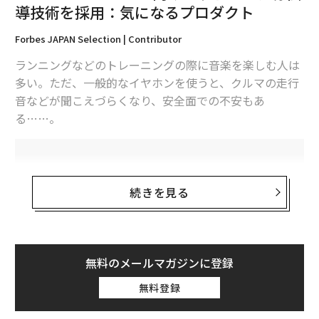
導技術を採用：気になるプロダクト
●本体サイズ：約130×120×280mm
Forbes JAPAN Selection | Contributor
●定格消費電力：800W
ランニングなどのトレーニングの際に音楽を楽しむ人は
多い。ただ、一般的なイヤホンを使うと、クルマの走行
●本体カラー：ペールアクア、アッシュホワイト、シェ
音などが聞こえづらくなり、安全面での不安もあ
ルピンク
る……。
注：記事中リンクから商品の購入などを行なうと、編集
部に収益が入ることがあります。また事業者は、商品の
選定や記事内容には一切関与していません。
続きを見る
文 ＝ 加藤肇
無料のメールマガジンに登録
2026年9月号発売中
無料登録
スポーツウォッチで知られるフィンランド生まれのブラ
最新号の購入はこちらから