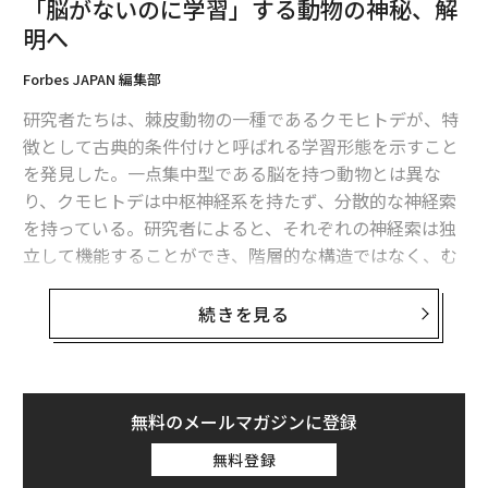
「脳がないのに学習」する動物の神秘、解
る）。
明へ
抗議行動があったにもかかわらず、クロネルとIAAはこの
Forbes JAPAN 編集部
墳墓を調査する決意を固めた。クロネルは別の予定のた
研究者たちは、棘皮動物の一種であるクモヒトデが、特
めに出国しなければならなかったが、IAAの2人の考古学
徴として古典的条件付けと呼ばれる学習形態を示すこと
者、ジョセフ・ガト（故人）とシュロモ・グドヴィッチ
を発見した。一点集中型である脳を持つ動物とは異な
に調査の続行を託した。
り、クモヒトデは中枢神経系を持たず、分散的な神経索
を持っている。研究者によると、それぞれの神経索は独
そして彼らは現場に戻り、窪みから塞ぎ石を取り除き、
立して機能することができ、階層的な構造ではなく、む
中にある合計7つの骨棺を調べ、写真を撮って位置を記
しろ委員会のようなシステムを形成しているという。
録することができたのだ。
続きを見る
「処理を行う中心的存在がないのです」とジュリア・ノ
1つを除くすべての骨棺に装飾が施され、2つにはギリシ
ターは言う。彼女はデューク大学のソンケ・ジョンセン
ャ語の碑文が確認された。考古学者らは墳墓の場所に数
教授の研究室で、生物学博士号の一環としてこの新しい
日間滞在し、骨棺を龕から取り出し、さらに調べるため
研究の先頭に立った人物である。
無料のメールマガジンに登録
に蓋を開けた。
無料登録
古典的条件付けは、ロシアの生理学者イワン・パブロフ
しかし、それらの骨棺をIAAロックフェラー本部に運ぶ