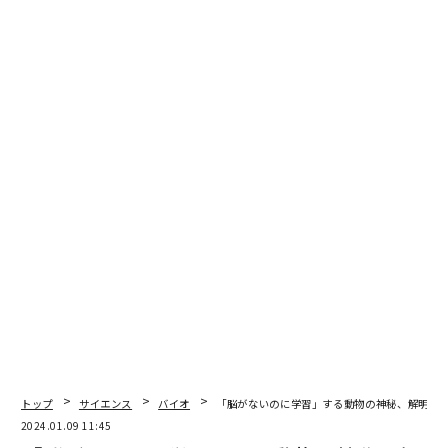
部屋の3つの側面に沿って、それぞれ3つずつ、深さ2メ
ートルほどの9つの彫りの深い切妻の窪みがあった。そ
れぞれの壁龕は前面が塞ぎ石で塞がれていた。クロネル
は壁龕の中に骸骨があり、そのうちの4つの壁龕の中
に、まだ骨棺に納められていない一次埋葬の遺骨がある
ことを確認した。また、床の3カ所には調理用の鍋が置
かれていた。
クロネルには墓を調べる時間が十分に与えられなかっ
た。やがてクロネルは、墓の神聖さを守ろうとする超正
統派のユダヤ人たちに抗議され、そこから立ち去らざる
を得なくなってしまったからだ。
しかしその後クロネルは、1つの小さな骨棺を調査する
ことに成功した。それは、子どもの遺骨にふさわしい、
碑文のない、装飾の施された骨棺だった。クロネルはそ
トップ
サイエンス
バイオ
「脳がないのに学習」する動物の神秘、解明へ
れをロックフェラー本部にあるIAA当局に預けたという
2024.01.09 11:45
（この骨棺は現在、イスラエル国の所蔵品となってい