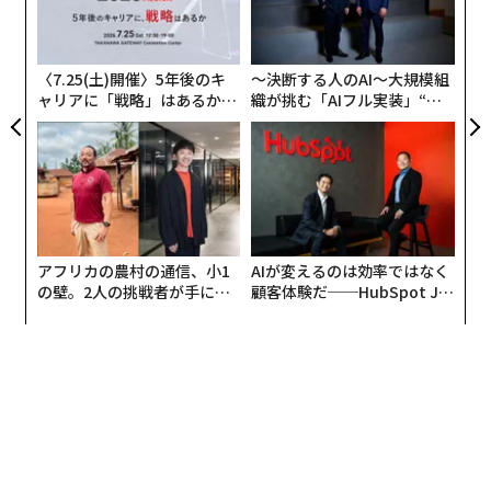
ェ
オ
ジ
〈7.25(土)開催〉5年後のキ
〜決断する人のAI〜大規模組
ャリアに「戦略」はあるか。
織が挑む「AIフル実装」“使
トップエグゼクティブのキャ
う”企業から“動く”企業へ【N
リアに触れる1日│CAREER S
TTドコモビジネス×PwC】
UMMIT 2026
アフリカの農村の通信、小1
AIが変えるのは効率ではなく
パティオの墓（または「復活の墓」）と名づけられた集合住宅の中庭。庭の墓と同
の壁。2人の挑戦者が手にし
顧客体験だ──HubSpot Ja
様、現在は立ち入り禁止になっている。
た「次なる武器」
panが語る「Grow Better」
な組織のつくり方
クロネルは天井の割れ目からしか墓に入ることができな
かった。古代の正方形の入り口は閉ざされ、ストッパー
の役目を果たした大きな石で堅く封印されていたのだ。
クロネルが最初に見たのは、3.5メートル×3.5メートル
の、岩で削られた正方形の1つの部屋だった。