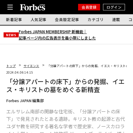
会員登録
ログイン
新着記事
人気記事
会員限定記事
カテゴリ
連載
コ
Forbes JAPAN MEMBERSHIP 新機能｜
NEWS
記事ページ内の広告表示を最小限にしました
トップ
サイエンス
「分譲アパートの床下」からの発掘、イエス・キリストの墓
2024.04.06 14:15
「分譲アパートの床下」からの発掘、イエ
ス・キリストの墓をめぐる新精査
Forbes JAPAN 編集部
エルサレム南部の閑静な住宅街、「分譲アパートの床
下」で発見されたとある遺跡。キリスト教の起源と古代
ユダヤ教を研究する著名な学者で歴史家、ノースカロラ