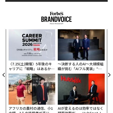
によって発見された学習プロセスであり、無条件刺激に
ため、墓の天井から吊り上げる準備をしていたところ、
中立刺激を関連付け、条件付けされた反応を生じさせる
超正統派ユダヤ人の抗議グループによって再び作業が阻
ものである。長年にわたり、古典的条件付けは行動心理
止された。そして残りの7つの骨棺は、すべて元の位置
学を理解する上で重要な役割を果たし、刺激と反応の間
ではないものの窪みに戻されてしまい、今日に至ってい
の関連付けが経験を通じてどのように発達するのかを説
る。
〜
明してきた。
金
個
“
ェ
オ
ジ
〈7.25(土)開催〉5年後のキ
〜決断する人のAI〜大規模組
ャリアに「戦略」はあるか。
織が挑む「AIフル実装」“使
トップエグゼクティブのキャ
う”企業から“動く”企業へ【N
リアに触れる1日│CAREER S
TTドコモビジネス×PwC】
UMMIT 2026
アフリカの農村の通信、小1
AIが変えるのは効率ではなく
の壁。2人の挑戦者が手にし
顧客体験だ──HubSpot Ja