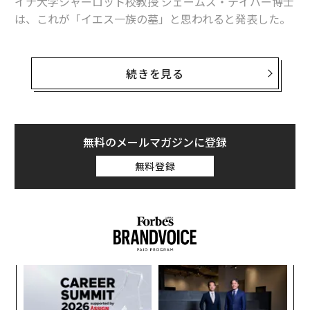
イナ大学シャーロット校教授 ジェームズ・テイバー博士
は、これが「イエス一族の墓」と思われると発表した。
キリストの遺骨とイエス一族の墓、骨棺に刻まれた名が
語る「真実」とは
続きを見る
に続き、テイバー博士の「発見」とその後の論争につい
て見ていこう。
無料のメールマガジンに登録
深さ約2メートル、9つの窪み─
無料登録
庭の墳墓が最初に発見されてからわずか1年後、集合住
宅の建設工事に伴うダイナマイトの爆発によって、すで
に露出していた庭の墳墓のわずか60メートル北にある、
古代の墳墓が新たに露出した。再度、アモス・クロネル
がその墓の調査に呼ばれた。
〜
金
個
“