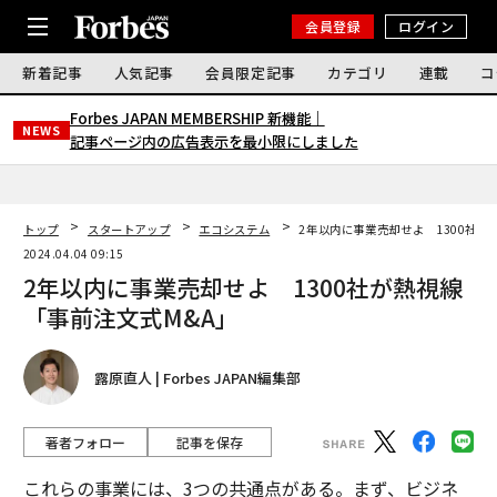
会員登録
ログイン
新着記事
人気記事
会員限定記事
カテゴリ
連載
コ
Forbes JAPAN MEMBERSHIP 新機能｜
NEWS
記事ページ内の広告表示を最小限にしました
トップ
スタートアップ
エコシステム
2年以内に事業売却せよ 1300社が
2024.04.04 09:15
2年以内に事業売却せよ 1300社が熱視線
「事前注文式M&A」
露原直人 | Forbes JAPAN編集部
著者フォロー
記事を保存
これらの事業には、3つの共通点がある。まず、ビジネ