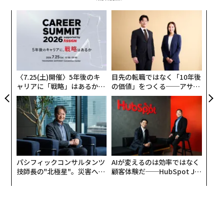
「
左右
T
〜
日
織
う
T
〈7.25(土)開催〉5年後のキ
目先の転職ではなく「10年後
ャリアに「戦略」はあるか。
の価値」をつくる──アサイ
トップエグゼクティブのキャ
ンの長期伴走型支援とは
リアに触れる1日│CAREER S
UMMIT 2026
パシフィックコンサルタンツ
AIが変えるのは効率ではなく
技師長の"北極星"。災害への
顧客体験だ──HubSpot Ja
無力感を乗り越え見つけた、
panが語る「Grow Better」
防災一筋20年の答え
な組織のつくり方