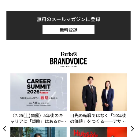
こうした現状を鑑みて、日本の大企業と海外スタートア
ップの協業を支援することで国内企業の競争力復活を図
ろうとしているのが、2022年2月に創業された「Cross C
無料のメールマガジンに登録
apital（クロスキャピタル）」だ。
無料登録
ただ、大企業とスタートアップの協業は、失敗に終わる
ケースも少なくない。スピード感が合わない、新規事業
を担う人材がいないなど、その要因はさまざまだ。
Cross Capitalは、どのようにそれらの課題を解決し、協
「
業を成功に導こうとしているのか。
左右
T
LPとVCのハブに
〜
日
織
同社が協業の創出に取り組むために採用するのは、オー
う
T
プンイノベーションプラットフォームとしての「Fund o
〈7.25(土)開催〉5年後のキ
目先の転職ではなく「10年後
f Funds（FoF）」（ファンドオブファンズ）という仕組
ャリアに「戦略」はあるか。
の価値」をつくる──アサイ
みだ。これは、ファンドが、出資を行う日本の事業会社
トップエグゼクティブのキャ
ンの長期伴走型支援とは
リアに触れる1日│CAREER S
（LP）とファンドの提携先である海外ベンチャーキャピ