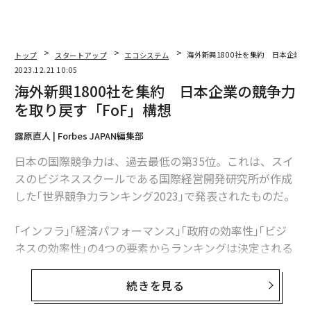
トップ
スタートアップ
エコシステム
海外新興1800社を集約 日本企業の
2023.12.21 10:05
海外新興1800社を集約 日本企業の競争力
を取り戻す「FoF」構想
露原直人 | Forbes JAPAN編集部
日本の国際競争力は、過去最低の第35位。これは、スイ
スのビジネススクールである国際経営開発研究所が作成
した｢世界競争力ランキング2023｣で発表されたものだ。
｢インフラ｣｢経済パフォーマンス｣｢政府の効率性｣｢ビジ
ネスの効率性｣の4つの要素からランキングは決定される
が、このうち、特に生産性などから構成される「ビジネ
スの効率性」を中心に順位を押し下げている。
続きを見る