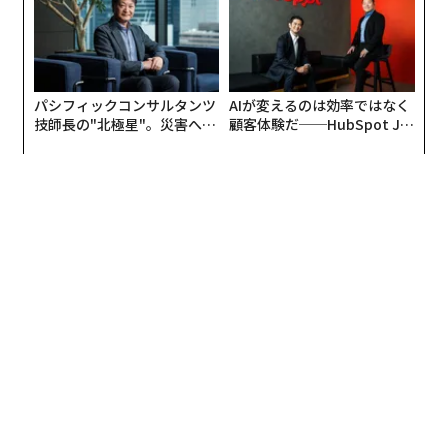
UMMIT 2026
タル（VC）、さらにはその投資先のハブとなり、LPと海
外スタートアップとの協業を支援するものだ。
Cross Capitalは、まずLPの成長戦略や事業課題を理解し
パシフィックコンサルタンツ
AIが変えるのは効率ではなく
たうえで、それらに合う海外スタートアップをLPととも
技師長の"北極星"。災害への
顧客体験だ──HubSpot Ja
に探索する。次にLPから派遣された人材とCross Capital
無力感を乗り越え見つけた、
panが語る「Grow Better」
防災一筋20年の答え
な組織のつくり方
のハンズオン専門部隊でチームを組成し、共同で協業戦
略や事業構想を策定。そこから一気に協業をスタートさ
せるという流れだ。LPには、このような戦略的リターン
に加え、ファンド投資による金融リターン、新規事業人
材の育成もできるというメリットがある。