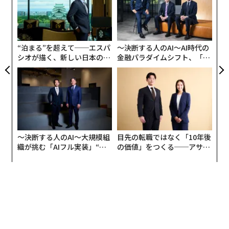
実
「
全
左右
T
日
“泊まる”を超えて──エスパ
〜決断する人のAI〜AI時代の
シオが描く、新しい日本のラ
金融パラダイムシフト、「超
グジュアリー（前編）
個別化」の核心 【MUFG×ウ
ェルスナビ×PwC】
〜決断する人のAI〜大規模組
目先の転職ではなく「10年後
織が挑む「AIフル実装」“使
の価値」をつくる──アサイ
う”企業から“動く”企業へ【N
ンの長期伴走型支援とは
TTドコモビジネス×PwC】