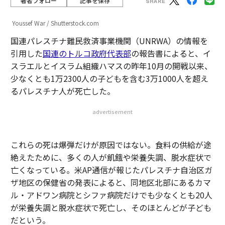
著者フォロー
記事を保存
Youssef War / Shutterstock.com
国連パレスチナ難民救済事業機関（UNRWA）の情報を
引用した
国連のトルコ政府代表部
の報告書によると、イ
スラエルとイスラム組織ハマスの昨年10月の開戦以来、
少なくとも1万2300人の子どもを含む3万1000人を超え
るパレスチナ人が死亡した。
advertisement
これらの死は爆弾だけが原因ではない。食料の供給が途
絶えたために、多くの人が飢餓や栄養失調、脱水症状で
亡くなっている。米AP通信が報じたパレスチナ自治区ガ
ザ地区の保健省の発表によると、同地区北部にあるカマ
ル・アドワン病院とシファ病院だけでも少なくとも20人
が栄養失調と脱水症状で死亡し、そのほとんどが子ども
だという。