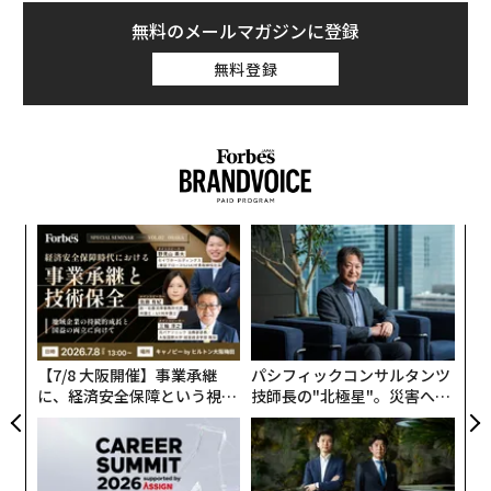
無料のメールマガジンに登録
グテーレス国連事務総長は米国時間4月5日、イスラエル
無料登録
がAIを使って人口密集地の住宅地の標的を特定している
という報道を「深く憂慮している」と述べ、「生と死の
決断をアルゴリズムに委ねるべきではない」と付け加え
た。
目
の
ン
伝
る
モ
【7/8 大阪開催】事業承継
パシフィックコンサルタンツ
に、経済安全保障という視点
技師長の"北極星"。災害への
が加わるとき──経営者が問
無力感を乗り越え見つけた、
われる新たな判断軸
防災一筋20年の答え