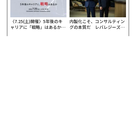
〈7.25(土)開催〉5年後のキ
内製化こそ、コンサルティン
ャリアに「戦略」はあるか。
グの本質だ レバレジーズが
トップエグゼクティブのキャ
実践する、次世代ファームの
リアに触れる1日│CAREER S
全貌
UMMIT 2026
編集＝上田裕資
2026年9月号発売中