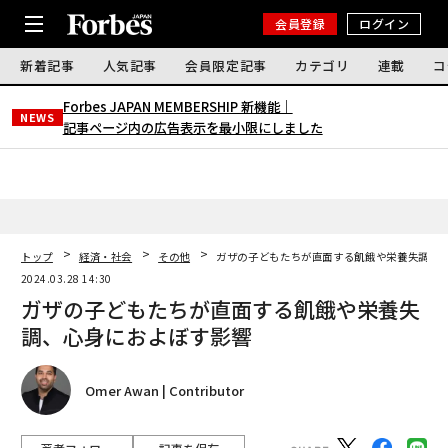
会員登録
ログイン
新着記事
人気記事
会員限定記事
カテゴリ
連載
コ
Forbes JAPAN MEMBERSHIP 新機能｜
NEWS
記事ページ内の広告表示を最小限にしました
トップ
経済・社会
その他
ガザの子どもたちが直面する飢餓や栄養失調、
2024.03.28 14:30
ガザの子どもたちが直面する飢餓や栄養失
調、心身におよぼす影響
Omer Awan | Contributor