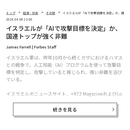
トップ
経済・社会
その他
イスラエルが「AIで攻撃目標を決定」か、国連
2024.04.08 13:00
イスラエルが「AIで攻撃目標を決定」か、
国連トップが強く非難
James Farrell | Forbes Staff
イスラエル軍は、昨年10月から続くガザにおけるハマス
との戦争で、人工知能（AI）プログラムを使って攻撃目
標を特定し、攻撃していると報じられ、強い非難を浴び
ている。
イスラエルのニュースサイト、+972 MagazineおよびLo
cal Callに掲載されたこの報道では、イスラエル軍がLav
ender（ラベンダー）と呼ばれるプログラムを使って、
続きを見る
ハマスとのつながりが疑われる最大3万7000人のパレス
チナ人とその住居を、ほとんど人的な監視を経ずに軍事
標的として特定したとしている。