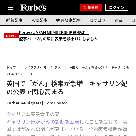
会員登録
ログイン
新着記事
人気記事
会員限定記事
カテゴリ
連載
コ
Forbes JAPAN MEMBERSHIP 新機能｜
NEWS
記事ページ内の広告表示を最小限にしました
トップ
ライフスタイル
健康
英国で「がん」検索が急増 キャサリン妃の
2024.03.27 11:30
英国で「がん」検索が急増 キャサリン妃
の公表で関心高まる
Katherine Hignett | Contributor
ウィリアム英皇太子の妻
キャサリン妃ががんの診断を公表
したことを受けて、英
国ではがんへの関心が高まっている。公的医療機関が運