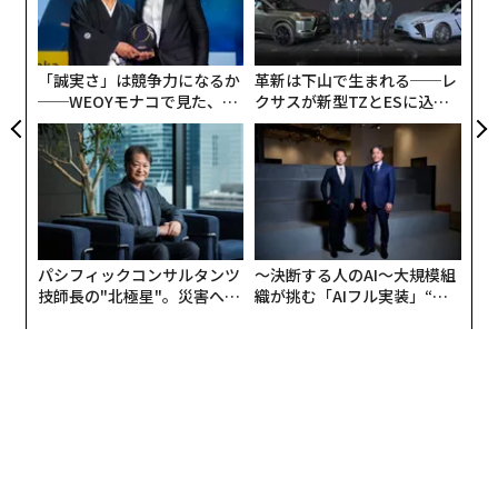
の
た
「誠実さ」は競争力になるか
革新は下山で生まれる──レ
──WEOYモナコで見た、く
クサスが新型TZとESに込め
ら寿司の経営哲学
た「DISCOVER」の哲学
パシフィックコンサルタンツ
〜決断する人のAI〜大規模組
技師長の"北極星"。災害への
織が挑む「AIフル実装」“使
無力感を乗り越え見つけた、
う”企業から“動く”企業へ【N
防災一筋20年の答え
TTドコモビジネス×PwC】