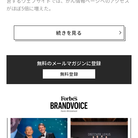
営するウェブサイトでは、がん情報ページへのアクセス
がほぼ5倍に増えた。
キャサリン妃は22日に公開した動画で、がんと診断され
て化学療法を受けていることを明らかにした。動画はSN
続きを見る
Sの公式ページに投稿され、テレビでも放映された。
それから3時間で、英国民保健サービス（NHS）イング
ランドのウェブサイトの「がんの症状」を説明するペー
無料のメールマガジンに登録
ジには、4172回のアクセスがあった。この数は前週の同
無料登録
時間帯の2倍以上で、およそ
3秒に1回
アクセスがあった
ことになる。うち約1700回は、キャサリン妃の発表から
1時間以内のアクセスだった。発表後24時間のアクセス
数は2840回で、 前週同時期の4.73倍だった。
果を
目
EN
の
明
ン
ア