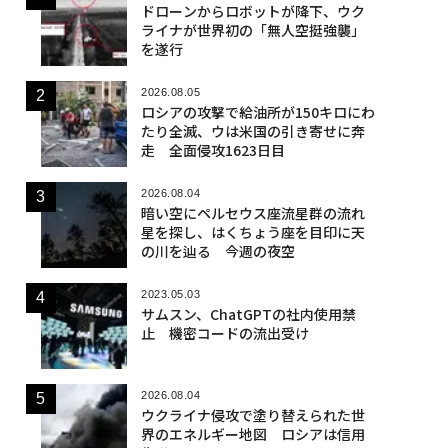
ドローンからロボットが降下、ウク
ライナが世界初の「無人空挺強襲」
を遂行
2026.08.05
ロシアの攻撃で給油所が150キロにわ
たり全滅、ウは米国の引き寄せに奔
走 全面侵攻1623日目
2026.08.04
暗い空にペルセウス座流星群の流れ
星を探し、はくちょう座を目印に天
の川を辿る 今週の夜空
2023.05.03
サムスン、ChatGPTの社内使用禁
止 機密コードの流出受け
2026.08.04
ウクライナ侵攻で塗り替えられた世
界のエネルギー地図 ロシアは信用