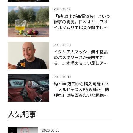
2023.12.30
「8割以上が品質偽装」という
衝撃の真実。日本オリーブオ
イルソムリエ協会が誕生した
ワケ
2023.12.24
イタリア人マッシ「無印良品
のパスタソースが美味すぎ
る」。本場のちょい足しアレ
ンジも紹介！
2023.10.14
約7000万円から購入可能！？
メルセデス＆BMW純正「防
弾車」の映画みたいな超絶ス
ペック
人気記事
2026.08.05