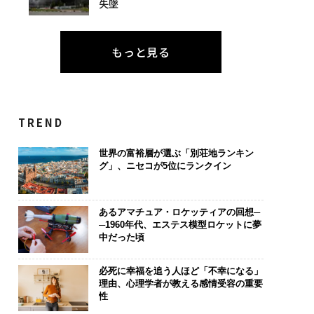
失墜
もっと見る
TREND
世界の富裕層が選ぶ「別荘地ランキン
グ」、ニセコが5位にランクイン
あるアマチュア・ロケッティアの回想─
─1960年代、エステス模型ロケットに夢
中だった頃
必死に幸福を追う人ほど「不幸になる」
理由、心理学者が教える感情受容の重要
性