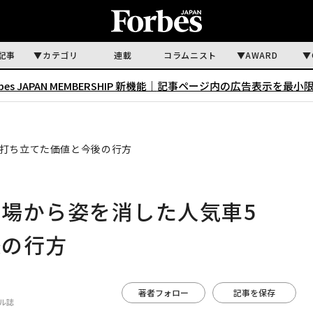
記事
カテゴリ
連載
コラムニスト
AWARD
rbes JAPAN MEMBERSHIP 新機能｜
記事ページ内の広告表示を最小
。打ち立てた価値と今後の行方
場から姿を消した人気車5
後の行方
著者フォロー
記事を保存
イル誌