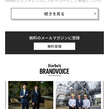
ce360カンファレンスにスピーカーとして参加していた
が、その際、業界の仲間にその計画を私的に明かしてい
たという。
続きを見る
Stability AIはモスタークの辞任を認める
プレスリリース
を発表した。シャン・シャン・ウォン最高執行責任者
（COO）とクリスチャン・ラフォルテ最高技術責任者
無料のメールマガジンに登録
（CTO）が暫定的な共同CEOに任命され、取締役会は新
無料登録
たなCEOを探すと発表した。モスタークも取締役会の席
を退いた。プレスリリースによれば、彼は今後「分散型
AI」を追求するというが、それ以上の詳細はない。
ア
の
た
挑
よっ
PA