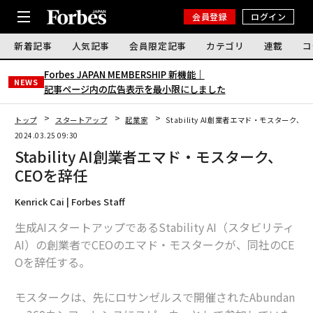
会員登録
ログイン
新着記事
人気記事
会員限定記事
カテゴリ
連載
コ
Forbes JAPAN MEMBERSHIP 新機能｜
NEWS
記事ページ内の広告表示を最小限にしました
トップ
スタートアップ
起業家
Stability AI創業者エマド・モスターク、
2024.03.25 09:30
Stability AI創業者エマド・モスターク、
CEOを辞任
Kenrick Cai | Forbes Staff
生成AIスタートアップであるStability AI（スタビリティ
AI）の創業者でCEOのエマド・モスタークが、同社のCE
Oを辞任する。
モスタークは、先にロサンゼルスで開催されたAbundan