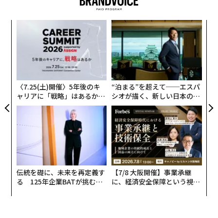
な
術
た
〜
ア
織
う
T
〈7.25(土)開催〉5年後のキ
“泊まる”を超えて──エスパ
ャリアに「戦略」はあるか。
シオが描く、新しい日本のラ
トップエグゼクティブのキャ
グジュアリー（前編）
リアに触れる1日│CAREER S
UMMIT 2026
伝統を礎に、未来を再定義す
【7/8 大阪開催】事業承継
る 125年企業BATが挑むス
に、経済安全保障という視点
モークレスな未来
が加わるとき──経営者が問
われる新たな判断軸