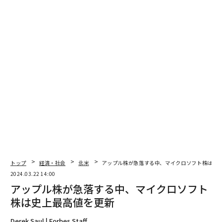
翻訳＝酒匂寛
2026年9月号発売中
最新号の購入はこちらから
メンバーシップに登録する
関連記事
トップ
経済・社会
北米
アップル株が急落する中、マイクロソフト株は史
2024.03.22 14:00
アップル株が急落する中、マイクロソフト株は史上最高値を更新
アップル株が急落する中、マイクロソフト
株は史上最高値を更新
世界初のAI規制法、EU議会で可決 制裁金最大56億円
Derek Saul | Forbes Staff