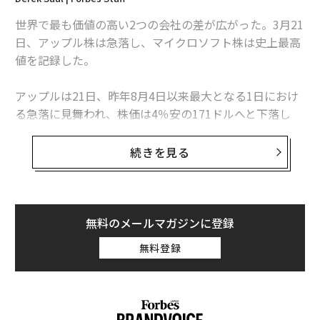
「AIヌード」を撲滅せよ、米女性議員らが怒りの法案提出
世界で最も価値の高い2つの会社の差が広がった。3月21
「上司」命令信じて2500万ドル送金も AIオレオレ詐欺の災厄
日、アップル株は急落し、マイクロソフト株は史上最高
値を記録した。
メタのAI開発トップが語る「10年間の苦闘」とオープンソースの力
アップルは21日、昨年8月4日以来最大となる1日におけ
タグ：
AI / 人工知能
生成AI
CEO
る急落に見舞われ、株価は4％安の171ドルへと下落し
た。他のスマートフォンメーカーとの競争妨害と、同社
デバイス上でのサードパーティーに取引に対する膨大な
続きを見る
収益に対する大規模な反トラスト（独占禁止法）訴訟を
advertisement
米司法省が発表
したことに投資家が反応した。
この急落によってアップルの時価総額は1120億ドル（約
無料のメールマガジンに登録
17兆円）減少して2兆6000億ドル（約394兆円）となっ
無料登録
たが、依然として世界第2位だ。