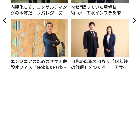
内製化こそ、コンサルティン
なぜ“眠っていた環境技
グの本質だ レバレジーズが
術”が、下水インフラを変え
実践する、次世代ファームの
たのか──産総研×月島JFE
全貌
アクアソリューションの10年
エンジニアのためのサウナ併
目先の転職ではなく「10年後
設オフィス「Mobius Park」
の価値」をつくる──アサイ
がオープン──タマディック
ンの長期伴走型支援とは
が健康経営を徹底する理由