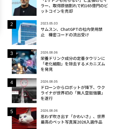
ラー、取得原価割れで約165億円のビ
ットコインを売却
2023.05.03
サムスン、ChatGPTの社内使用禁
止 機密コードの流出受け
2026.08.06
栄養ドリンク成分の定番タウリンに
「老化細胞」を除去するメカニズム
を発見
2026.08.05
ドローンからロボットが降下、ウク
ライナが世界初の「無人空挺強襲」
を遂行
2026.08.06
思わず吹き出す「かわいさ」、世界
最高のペット写真賞2026入選作品