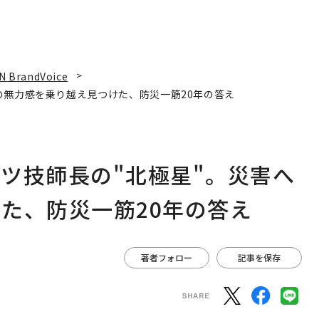
N BrandVoice
の無力感を乗り越え見つけた、防災一筋20年の答え
ツ技師長の"北極星"。災害へ
た、防災一筋20年の答え
著者フォロー
記事を保存