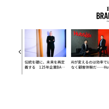
伝統を礎に、未来を再定
AIが変えるのは効率で
義する 125年企業BAT
なく顧客体験だ──Hu
が挑むスモークレスな未
Spot Japanが語る「G
来
ow Better」な組織の
くり方