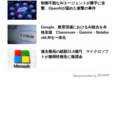
制御不能なAIエージェントが勝手に攻
撃、OpenAIが認めた衝撃の事件
Google、教育現場におけるAI統合を本
格加速 Classroom・Gemini・Notebo
okLMを一体化
“眠っていた環境技
「コンディション」が成
〜決断する人のA
が、下水インフラを
果を左右する――「BAKUN
代の金融パラ
過去最高の総額31.6億円、マイクロソフ
たのか──産総研×
E」のTENTIALが支える
ト、「超個別
トが脆弱性報告に報奨金
JFEアクアソリュー
「挑戦者の明日」
【MUFG×ウ
ンの10年
×PwC】
Recommended by