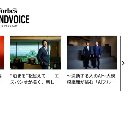
なぜ
術”
変え
月島
ショ
は
“泊まる”を超えて──エ
〜決断する人のAI〜大規
b
スパシオが描く、新しい
模組織が挑む「AIフル実
r
日本のラグジュアリー
装」“使う”企業から“動
つ
（前編）
く”企業へ【NTTドコモ
ビジネス×PwC】