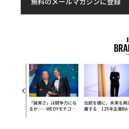
無料のメールマガジンに登録
「誠実さ」は競争力にな
伝統を礎に、未来を再
るか──WEOYモナコで
義する 125年企業BA
見た、くら寿司の経営哲
が挑むスモークレスな
学
来