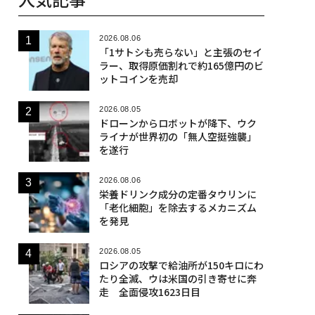
2026.08.06
「1サトシも売らない」と主張のセイ
ラー、取得原価割れで約165億円のビ
ットコインを売却
2026.08.05
ドローンからロボットが降下、ウク
ライナが世界初の「無人空挺強襲」
を遂行
2026.08.06
栄養ドリンク成分の定番タウリンに
「老化細胞」を除去するメカニズム
を発見
2026.08.05
ロシアの攻撃で給油所が150キロにわ
たり全滅、ウは米国の引き寄せに奔
走 全面侵攻1623日目