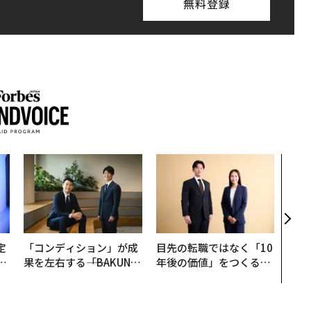
無料登録
“泊
パシ
本の
編）
定
「コンディション」が成
目先の転職ではなく「10
T
果を左右する――「BAKUN
年後の価値」をつくる─
未
E」のTENTIALが支える
─アサインの長期伴走型
「挑戦者の明日」
支援とは