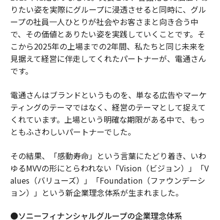
りたい姿を実際にグループに浸透させると同時に、グル
ープの社員一人ひとりが社会やお客さまと向き合う中
で、その価値とありたい姿を実践していくことです。そ
こから2025年の上場までの2年間、私たちと同じ未来を
見据えて経営に伴走してくれたパートナーが、電通さん
です。
電通さんはブランドというものを、単なる広告やマーケ
ティングのテーマではなく、経営のテーマとして捉えて
くれています。上場という明確な期限がある中で、もっ
ともふさわしいパートナーでした。
その結果、「感動寿命」という言葉にたどり着き、いわ
ゆるMVVの形にとらわれない「Vision（ビジョン）」「V
alues（バリューズ）」「Foundation（ファウンデーシ
ョン）」という新企業理念体系が生まれました。
●ソニーフィナンシャルグループの企業理念体系