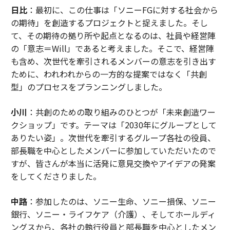
日比
：最初に、この仕事は「ソニーFGに対する社会から
の期待」を創造するプロジェクトと捉えました。そし
て、その期待の拠り所や起点となるのは、社員や経営陣
の「意志＝Will」であると考えました。そこで、経営陣
も含め、次世代を牽引されるメンバーの意志を引き出す
ために、われわれからの一方的な提案ではなく「共創
型」のプロセスをプランニングしました。
小川
：共創のための取り組みのひとつが「未来創造ワー
クショップ」です。テーマは「2030年にグループとして
ありたい姿」。次世代を牽引するグループ各社の役員、
部長職を中心としたメンバーに参加していただいたので
すが、皆さんが本当に活発に意見交換やアイデアの発案
をしてくださりました。
中路
：参加したのは、ソニー生命、ソニー損保、ソニー
銀行、ソニー・ライフケア（介護）、そしてホールディ
ングスから、各社の執行役員と部長職を中心としたメン