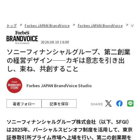
トップ
Forbes JAPAN BrandVoice
Forbes JAPAN BrandVoice
ソニ
2026.08.10 16:00
ソニーフィナンシャルグループ、第二創業
の経営デザイン──カギは意志を引き出
し、束ね、共創すること
Forbes JAPAN BrandVoice Studio
著者フォロー
記事を保存
ソニーフィナンシャルグループ株式会社（以下、SFGI）
は2025年、パーシャルスピンオフ制度を活用して、東京
証券取引所プライム市場へ上場を行い、第二の創業期を