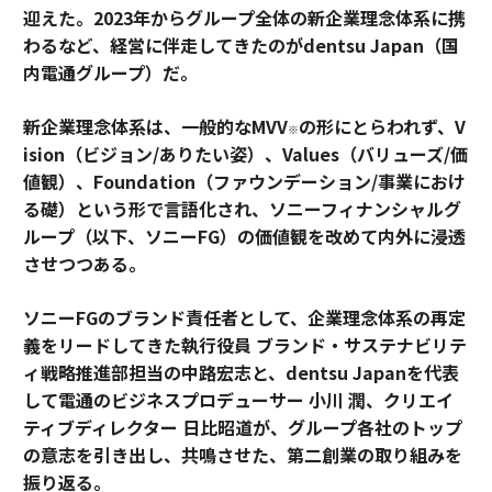
迎えた。2023年からグループ全体の新企業理念体系に携
わるなど、経営に伴走してきたのがdentsu Japan（国
内電通グループ）だ。
新企業理念体系は、一般的なMVV
の形にとらわれず、V
※
ision（ビジョン/ありたい姿）、Values（バリューズ/価
値観）、Foundation（ファウンデーション/事業におけ
る礎）という形で言語化され、ソニーフィナンシャルグ
ループ（以下、ソニーFG）の価値観を改めて内外に浸透
させつつある。
ソニーFGのブランド責任者として、企業理念体系の再定
義をリードしてきた執行役員 ブランド・サステナビリテ
ィ戦略推進部担当の中路宏志と、dentsu Japanを代表
して電通のビジネスプロデューサー 小川 潤、クリエイ
ティブディレクター 日比昭道が、グループ各社のトップ
の意志を引き出し、共鳴させた、第二創業の取り組みを
振り返る。