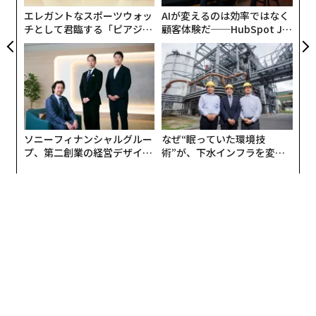
ェ
エレガントなスポーツウォッ
AIが変えるのは効率ではなく
チとして君臨する「ピアジ
顧客体験だ──HubSpot Ja
ェ」ポロの魅力
panが語る「Grow Better」
な組織のつくり方
ソニーフィナンシャルグルー
なぜ“眠っていた環境技
プ、第二創業の経営デザイン
術”が、下水インフラを変え
──カギは意志を引き出し、
たのか──産総研×月島JFE
束ね、共創すること
アクアソリューションの10年