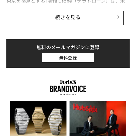
東京を拠点とするTerra Drone（テラドローン）は、米
メリーランド州シルバースプリングを拠点とするAloft T
echnologies（アロフト・テクノロジーズ）に大規模な
続きを見る
投資を行い、筆頭株主となったことを日本時間3月20日
に
発表
した。
低高度の空域を飛ぶドローンやeVTOL（垂直離着陸機）
無料のメールマガジンに登録
などが増加するにつれ、空域の安全性や効率性を実現す
無料登録
るグローバルなUTMシステムの開発が急務となってい
る。これらの機体は通常、民間航空機よりもはるかに低
い高度を飛行している。
創業
革
シン
ク
超え
た「
〜
金
個