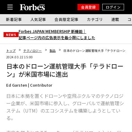
会員登録
ログイン
新着記事
人気記事
会員限定記事
カテゴリ
連載
コ
Forbes JAPAN MEMBERSHIP 新機能｜
NEWS
記事ページ内の広告表示を最小限にしました
トップ
テクノロジー
製品
日本のドローン運航管理大手「テラドローン」が
2024.03.22 15:00
日本のドローン運航管理大手「テラドロー
ン」が米国市場に進出
Ed Garsten | Contributor
日本に本拠を置くドローンや空飛ぶクルマのテクノロジ
ー企業が、米国市場に参入し、グローバルで運航管理シ
ステム（UTM）のエコシステムを構築しようとしてい
る。