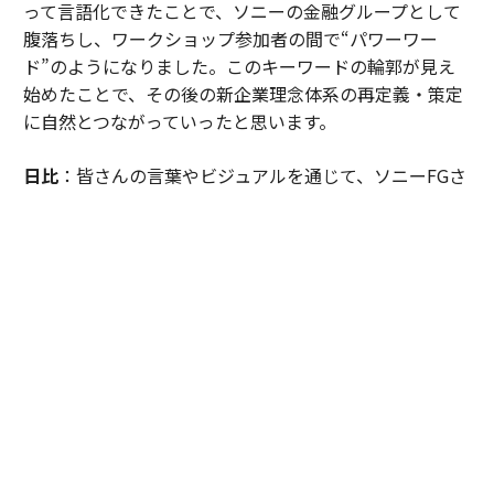
って言語化できたことで、ソニーの金融グループとして
腹落ちし、ワークショップ参加者の間で“パワーワー
ド”のようになりました。このキーワードの輪郭が見え
始めたことで、その後の新企業理念体系の再定義・策定
に自然とつながっていったと思います。
日比
：皆さんの言葉やビジュアルを通じて、ソニーFGさ
んの目指す社会を考えたときに「日本は課題先進国と言
われるが、目指すべきは“感動先進国”なのではないか。
そして、資産寿命や健康寿命だけでなく、これからの時
代において、日本には“感動寿命”という新しい概念が必
要なのではないか」という仮説に至ったのです。この言
葉が引き出されたのは、皆さんの熱量が共鳴しあっての
ことでした。
「感動寿命」を起点とした、型にはまらない新
企業理念体系を策定していった
──ワークショップで得た成果は、新企業理念体系にど