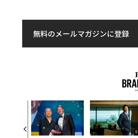
無料のメールマガジンに登録
いた環境技
インフラを
──産総研×
クアソリュー
年