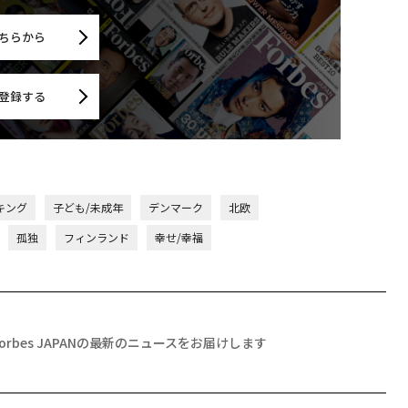
ちらから
登録する
キング
子ども/未成年
デンマーク
北欧
孤独
フィンランド
幸せ/幸福
Forbes JAPANの最新のニュースをお届けします