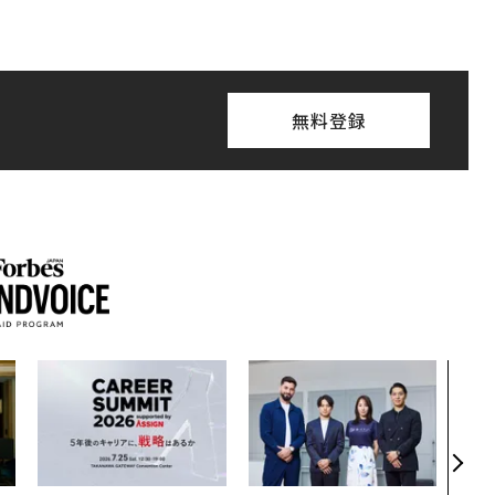
無料登録
パシ
ンツ
災害
え見
年の