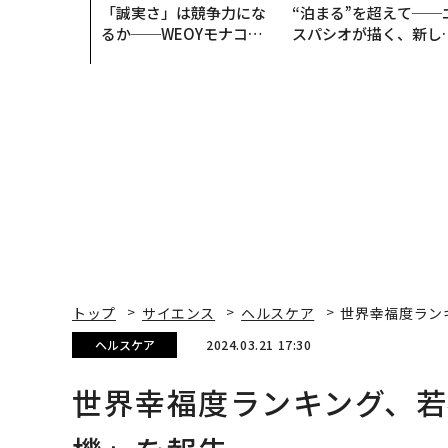
「誠実さ」は競争力にな
“泊まる”を超えて──
るか──WEOYモナコで
スパシオが描く、新し
見た、くら寿司の経営哲
日本のラグジュアリー
学
（前編）
トップ
サイエンス
ヘルスケア
世界幸福度ラン
ヘルスケア
2024.03.21 17:30
世界幸福度ランキング、