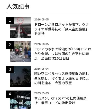
人気記事
2026.08.05
ドローンからロボットが降下、ウク
ライナが世界初の「無人空挺強襲」
を遂行
2026.08.05
ロシアの攻撃で給油所が150キロにわ
たり全滅、ウは米国の引き寄せに奔
走 全面侵攻1623日目
2026.08.04
暗い空にペルセウス座流星群の流れ
星を探し、はくちょう座を目印に天
の川を辿る 今週の夜空
2023.05.03
サムスン、ChatGPTの社内使用禁
止 機密コードの流出受け