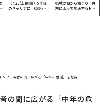
エ
〈7.25(土)開催〉5年後
挑戦は個から始まり、共
い
のキャリアに「戦略」は
創によって加速する NOR
あるか。トップエグゼク
QAIN JAPAN 特別座談会
ティブのキャリアに触れ
る1日│CAREER SUMMI
T 2026
キング、若者の間に広がる「中年の危機」を報告
若者の間に広がる「中年の危