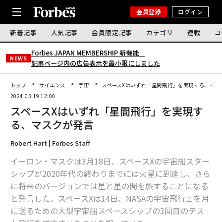
会員登録
ログイン
新着記事
人気記事
会員限定記事
カテゴリ
連載
コ
Forbes JAPAN MEMBERSHIP 新機能｜
NEWS
記事ページ内の広告表示を最小限にしました
トップ
サイエンス
宇宙
スペースXはいずれ「星間飛行」を実現する、マス
2024.03.19 12:00
スペースXはいずれ「星間飛行」を実現す
る、マスクが発言
Robert Hart | Forbes Staff
イーロン・マスクは3月18日、スペースXの宇宙船スター
シップが2020年代の終わりまでには火星に到達し、さら
に将来のバージョンでは星と星の間を旅することになる
と発言した。スペースXは14日、NASAの宇宙飛行士を月
に送るための大型宇宙船スペースシップの3回目のテス