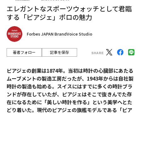
編集＝上田裕資
エレガントなスポーツウォッチとして君臨
する「ピアジェ」ポロの魅力
2026年9月号発売中
Forbes JAPAN BrandVoice Studio
最新号の購入はこちらから
著者フォロー
記事を保存
メンバーシップに登録する
ピアジェの創業は1874年。当初は時計の心臓部にあたる
ムーブメントの製造工房だったが、1943年からは自社製
時計の製造も始める。スイスにはすでに多くの時計ブラ
ンドが存在していたが、ピアジェはそこで抜きんでた存
在になるために「美しい時計を作る」という美学へとた
関連記事
どり着いた。現代のピアジェの旗艦モデルである「ピア
スペースXが米国の「スパイ衛星」ネットワークを開発中との報道
ジェ ポロ」は、美学を貫いたピアジェの歴史と、その魅
力が詰まっている。
地球の希望になるか？「宇宙経済圏」で日本が勝つ方法