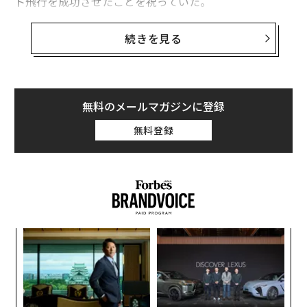
ト飛行を成功させたことを祝っていた。
「スターシップは、太陽系全体とその周辺までを横断す
続きを見る
るように設計されている」と、マスクは18日に
X（旧ツイッター）に書き込んだ
。
しかし、マスクはまた、現状のスペースシップの航続距
無料のメールマガジンに登録
離が太陽系の周囲までに限定されていると述べ「将来の
無料登録
バージョン」で他の星系への旅が実現すると誓った。こ
のバージョンは、現状のものよりも「はるかに大きくよ
り高度なものになる」と彼は述べている。
果を
ア
EN
の
明
た
伝
る
モ