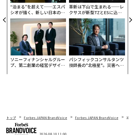
“泊まる”を超えて──エスパ
革新は下山で生まれる──レ
シオが描く、新しい日本のラ
クサスが新型TZとESに込め
グジュアリー（前編）
た「DISCOVER」の哲学
ソニーフィナンシャルグルー
パシフィックコンサルタンツ
プ、第二創業の経営デザイン
技師長の"北極星"。災害への
──カギは意志を引き出し、
無力感を乗り越え見つけた、
束ね、共創すること
防災一筋20年の答え
トップ
Forbes JAPAN BrandVoice
Forbes JAPAN BrandVoice
エレ
2026.08.10 11:00