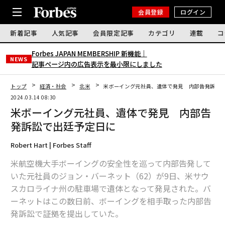
会員登録
ログイン
新着記事
人気記事
会員限定記事
カテゴリ
連載
コ
Forbes JAPAN MEMBERSHIP 新機能｜
NEWS
記事ページ内の広告表示を最小限にしました
トップ
経済・社会
北米
米ボーイング元社員、遺体で発見 内部告発訴訟
2024.03.14 08:30
米ボーイング元社員、遺体で発見 内部告
発訴訟で出廷予定日に
Robert Hart | Forbes Staff
米航空機大手ボーイングの安全性を巡って内部告発して
いた元社員のジョン・バーネット（62）が9日、米サウ
スカロライナ州の駐車場で遺体となって発見された。バ
ーネットはこの数日前、ボーイングを相手取った内部告
発訴訟で証拠を提出していた。