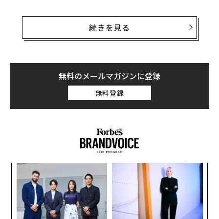
この日、尋問のため出廷する予定だったバーネットは、
ホテルの駐車場に止めてあったトラックの中で死亡して
続きを見る
いた。サウスカロライナ州チャールストン郡検視局によ
ると、バーネットは「自ら負った」傷が原因で死亡し、
現在地元警察が捜査中だという。
無料のメールマガジンに登録
バーネットは2017年に退職するまで32年間ボーイングに
無料登録
勤務。うち7年間は中型旅客機787型「ドリームライナ
ー」を製造するサウスカロライナ工場で品質管理責任者
を務めていた。同社の製造過程について、バーネットは
2019年、航空機の完成を急ぐあまり作業員が手抜きを迫
られ、基準を満たしていない部品を航空機に取り付ける
ことで安全性が損なわれたと内部告発した。バーネット
ナ併
「
は航空機の酸素系統の問題を発見し、飛行制御配線の近
k」
左右
くに鋭利な金属片を見つけ、管理者に何度も懸念を伝え
ック
T
〜
たが無視され、工場の別の部署に異動させられたと訴え
由
日
織
た。
う