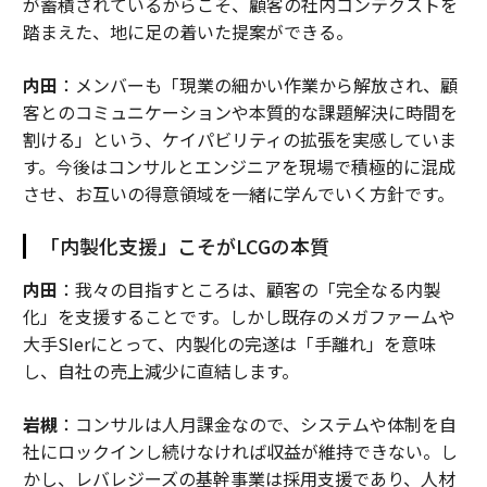
が蓄積されているからこそ、顧客の社内コンテクストを
踏まえた、地に足の着いた提案ができる。
内田
：メンバーも「現業の細かい作業から解放され、顧
客とのコミュニケーションや本質的な課題解決に時間を
割ける」という、ケイパビリティの拡張を実感していま
す。今後はコンサルとエンジニアを現場で積極的に混成
させ、お互いの得意領域を一緒に学んでいく方針です。
「内製化支援」こそがLCGの本質
内田
：我々の目指すところは、顧客の「完全なる内製
化」を支援することです。しかし既存のメガファームや
大手SIerにとって、内製化の完遂は「手離れ」を意味
し、自社の売上減少に直結します。
岩槻
：コンサルは人月課金なので、システムや体制を自
社にロックインし続けなければ収益が維持できない。し
かし、レバレジーズの基幹事業は採用支援であり、人材