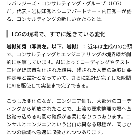
レバレジーズ・コンサルティング・グループ（LCG）
だ。代表・岩槻知秀とシニアパートナー・内田秀一が語
る、コンサルティングの新しいかたちとは。
LCGの現場で、すでに起きている変化
岩槻知秀（写真左。以下、岩槻）
： 近年は生成AIの台頭
で、コンサルティングとエンジニアリングの境界線が劇
的に融解しています。AIによってコーディングやテスト
工程がほぼ自動化された結果、残された人間の領域は要
件定義と設計となっていて、さらに設計が完了した瞬間
にAIを駆使して実装まで完了できる。
こうした変化のなか、エンジニア側も、大部分のコーデ
ィングから解放されたことで、上流の要求整理の場へ直
接踏み込める時間の確保が容易になりつつあります。コ
ンサルとエンジニアという出自の異なる職種が、同じひ
とつの領域へ急速に収斂されつつあります。