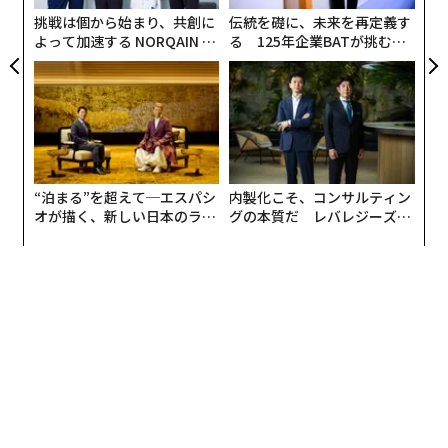
T
挑戦は個から始まり、共創に
伝統を礎に、未来を再定義す
よって加速する NORQAIN JA
る 125年企業BATが挑むス
PAN 特別座談会
モークレスな未来
“泊まる”を超えて─エスパシ
内製化こそ、コンサルティン
オが描く、新しい日本のラグ
グの本質だ レバレジーズが
ジュアリー（中編）
実践する、次世代ファームの
全貌