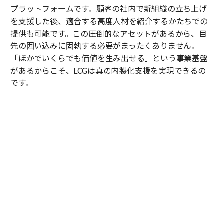
プラットフォームです。顧客の社内で新組織の立ち上げ
を支援した後、適合する高度人材を紹介するかたちでの
提供も可能です。この圧倒的なアセットがあるから、目
先の囲い込みに固執する必要がまったくありません。
「ほかでいくらでも価値を生み出せる」という事業基盤
があるからこそ、LCGは真の内製化支援を実現できるの
です。
内田
：顧客が自走できる状態をつくれたら、速やかに次
へ向かう。実際、私たちがAIを駆使してテスト工程の自
動化を支援した案件では、現業の工数が劇的に削減さ
れ、顧客から「浮いた時間で、品質向上のために新しい
アプローチを試したい」という創造的なアイデアも引き
出せるようになりました。
そもそも、私がLCGへの参画を決めたのは、岩槻の「マ
インドの良い人しか取りません」という言葉がきっかけ
でした。近年のコンサル業界は高いサラリーや肩書きが