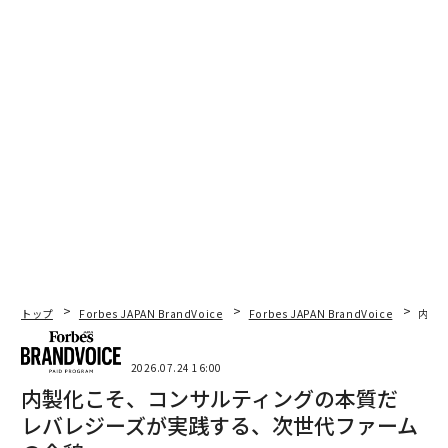
トップ
Forbes JAPAN BrandVoice
Forbes JAPAN BrandVoice
内製
2026.07.24 16:00
内製化こそ、コンサルティングの本質だ
レバレジーズが実践する、次世代ファーム