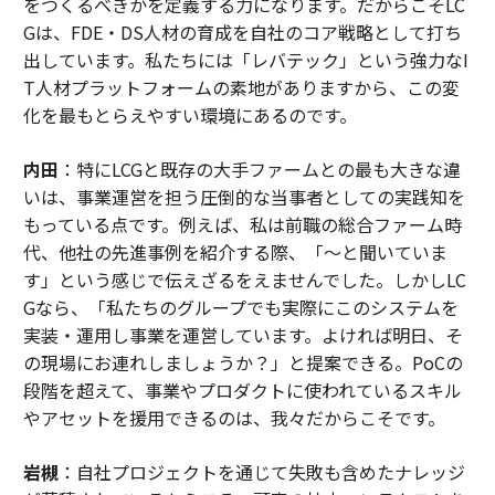
をつくるべきかを定義する力になります。だからこそLC
Gは、FDE・DS人材の育成を自社のコア戦略として打ち
出しています。私たちには「レバテック」という強力なI
T人材プラットフォームの素地がありますから、この変
化を最もとらえやすい環境にあるのです。
内田
：特にLCGと既存の大手ファームとの最も大きな違
いは、事業運営を担う圧倒的な当事者としての実践知を
もっている点です。例えば、私は前職の総合ファーム時
代、他社の先進事例を紹介する際、「〜と聞いていま
す」という感じで伝えざるをえませんでした。しかしLC
Gなら、「私たちのグループでも実際にこのシステムを
実装・運用し事業を運営しています。よければ明日、そ
の現場にお連れしましょうか？」と提案できる。PoCの
段階を超えて、事業やプロダクトに使われているスキル
やアセットを援用できるのは、我々だからこそです。
岩槻
：自社プロジェクトを通じて失敗も含めたナレッジ