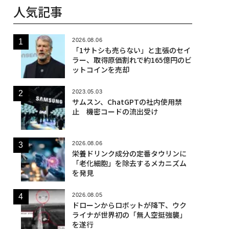
人気記事
2026.08.06
「1サトシも売らない」と主張のセイ
ラー、取得原価割れで約165億円のビ
ットコインを売却
2023.05.03
サムスン、ChatGPTの社内使用禁
止 機密コードの流出受け
2026.08.06
栄養ドリンク成分の定番タウリンに
「老化細胞」を除去するメカニズム
を発見
2026.08.05
ドローンからロボットが降下、ウク
ライナが世界初の「無人空挺強襲」
を遂行