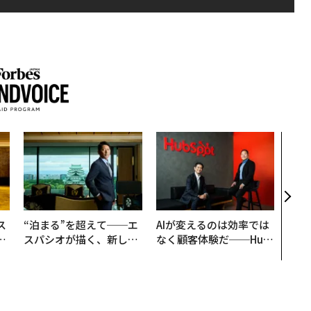
〜決
模組
装」
く”
ビジ
ス
“泊まる”を超えて──エ
AIが変えるのは効率では
日
スパシオが描く、新しい
なく顧客体験だ──Hub
中
日本のラグジュアリー
Spot Japanが語る「Gr
（前編）
ow Better」な組織のつ
くり方