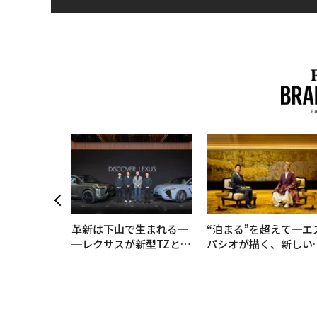
革新は下山で生まれる─
“泊まる”を超えて─エ
─レクサスが新型TZとE
パシオが描く、新しい
Sに込めた「DISCOVE
本のラグジュアリー（
R」の哲学
編）