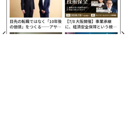
A
T
顧客
pa
な
目先の転職ではなく「10年後
【7/8 大阪開催】事業承継
の価値」をつくる──アサイ
に、経済安全保障という視点
ンの長期伴走型支援とは
が加わるとき──経営者が問
われる新たな判断軸
「コンディション」が成果を
「誠実さ」は競争力になるか
左右する――「BAKUNE」のTEN
──WEOYモナコで見た、く
TIALが支える「挑戦者の明
ら寿司の経営哲学
日」