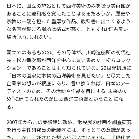
日本に、国立の施設として西洋美術のみを扱う美術館が
あることに違和感を覚えたことはあるだろうか。歴史や
宗教の一端を担った重厚な作品、教科書に出てくるよう
な名画が集まる場所は格式が高く、ともすれば“古臭い
場所”かもしれない。
国立ではあるものの、その母体が、川崎造船所の初代社
長・松方幸次郎が西洋を中心に買い集めた「松方コレク
ション」であることはよく知られている。20世紀初頭に
「日本の画家に本物の西洋美術を見せたい」と尽力した
企業家の想いが根底にあり、言い換えれば、日本のアー
ティストのため、その活動や作品を目にする“未来のた
め”に建てられたのが国立西洋美術館ということにな
る。
2007年からこの美術館に勤め、常設展の計画や調査研究
を行う主任研究員の新藤淳には、ずっとその意識があっ
た。しかし、託された想いが届いているかは、「現代ア