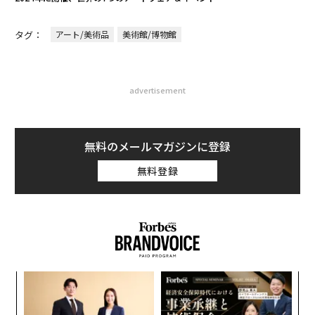
タグ：
アート/美術品
美術館/博物館
advertisement
無料のメールマガジンに登録
無料登録
〜
織
う