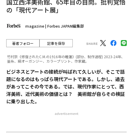
国立西洋美術館、65年目の自問。批判覚悟
の「現代アート展」
magazine | Forbes JAPAN編集部
著者フォロー
記事を保存
竹村京《修復されたC.M.の1916年の睡蓮》(部分、制作過程) 2023-24年、
釡糸、絹オーガンジー、カラープリント、作家蔵。
ビジネスとアートの接続が叫ばれて久しいが、そこで話
題になるのはもっぱら現代アートである。しかし、過去
があってこその今である。では、現代作家にとって、西
洋美術、近代美術の価値とは？ 美術館が自らその検証
に乗り出した。
advertisement