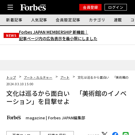
会員登録
ログイン
新着記事
人気記事
会員限定記事
カテゴリ
連載
コ
Forbes JAPAN MEMBERSHIP 新機能｜
NEWS
記事ページ内の広告表示を最小限にしました
トップ
アート・カルチャー
アート
文化は巡るから面白い 「美術館のイ
2024.03.10 15:00
文化は巡るから面白い 「美術館のイノベ
ーション」を目撃せよ
magazine | Forbes JAPAN編集部