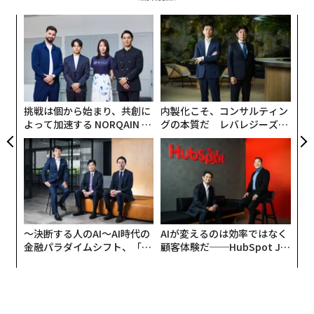
な
術
た
ア
ア
の
た
挑戦は個から始まり、共創に
内製化こそ、コンサルティン
よって加速する NORQAIN JA
グの本質だ レバレジーズが
PAN 特別座談会
実践する、次世代ファームの
全貌
〜決断する人のAI〜AI時代の
AIが変えるのは効率ではなく
金融パラダイムシフト、「超
顧客体験だ──HubSpot Ja
個別化」の核心 【MUFG×ウ
panが語る「Grow Better」
ェルスナビ×PwC】
な組織のつくり方