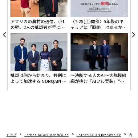
由
「超
左右
×ウ
T
日
アフリカの農村の通信、小1
〈7.25(土)開催〉5年後のキ
の壁。2人の挑戦者が手にし
ャリアに「戦略」はあるか。
た「次なる武器」
トップエグゼクティブのキャ
リアに触れる1日│CAREER S
UMMIT 2026
挑戦は個から始まり、共創に
〜決断する人のAI〜大規模組
よって加速する NORQAIN JA
織が挑む「AIフル実装」“使
PAN 特別座談会
う”企業から“動く”企業へ【N
TTドコモビジネス×PwC】
トップ
Forbes JAPAN BrandVoice
Forbes JAPAN BrandVoice
内製