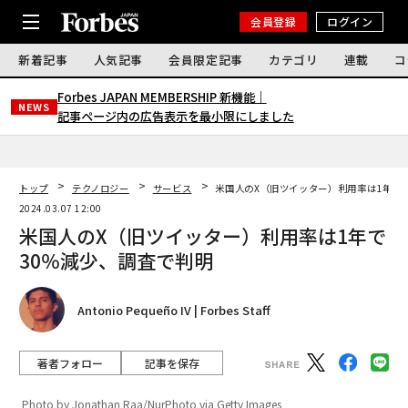
会員登録
ログイン
新着記事
人気記事
会員限定記事
カテゴリ
連載
コ
Forbes JAPAN MEMBERSHIP 新機能｜
NEWS
記事ページ内の広告表示を最小限にしました
トップ
テクノロジー
サービス
米国人のX（旧ツイッター）利用率は1年で
2024.03.07 12:00
米国人のX（旧ツイッター）利用率は1年で
30％減少、調査で判明
Antonio Pequeño IV | Forbes Staff
著者フォロー
記事を保存
Photo by Jonathan Raa/NurPhoto via Getty Images