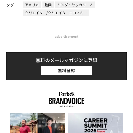
タグ：
アメリカ
動画
リンダ・ヤッカリーノ
クリエイター/クリエイターエコノミー
advertisement
無料のメールマガジンに登録
無料登録
ナ併
目
k」
の
ック
ン
代の
「