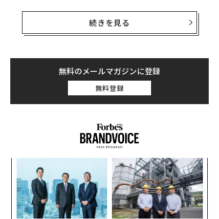
そんな就活でのウソについて、就活情報サイトを運営す
るSynergy Careerが24年卒の就活中についたウソに関す
続きを見る
るアンケート調査を実施、公開している。
それによると、就活中に嘘をついた経験は、59.3%の人
が「ある」と回答。面接などでの発言では、ある程度話
無料のメールマガジンに登録
を盛っている学生が多いという認識は必要なようだ。
無料登録
伝
る
モ
挑
よっ
PA