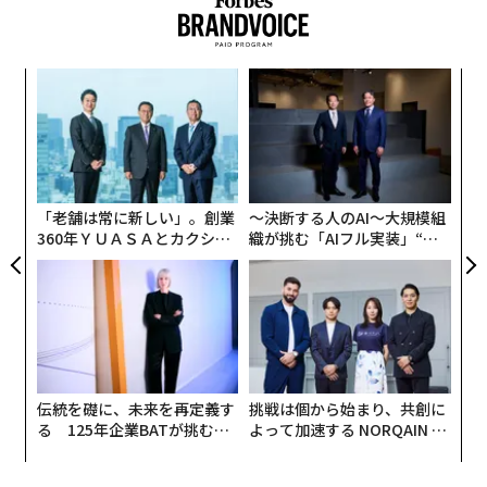
ランスで調香師の元にインターンとして入り、そこから
自身のブランド、çanoma（サノマ）を立ち上げまし
2026年9月号発売中
た。
な
術
た
最新号の購入はこちらから
香水といえば日本でも馴染みが深いですが、フレグラン
ア
ア
ス、ましてやフレグランス・ビジネスというと、なかな
の
た
かイメージが沸きにくい気がします。フレグランスの本
メンバーシップに登録する
場のフランスや世界において、フレグランス・ビジネス
「老舗は常に新しい」。創業
〜決断する人のAI〜大規模組
360年ＹＵＡＳＡとカクシン
織が挑む「AIフル実装」“使
とは、どのような位置づけなのでしょうか？
CEO田尻望が語る、AIを超え
う”企業から“動く”企業へ【N
る人の価値
TTドコモビジネス×PwC】
çanoma（サノマ）クリエイター 創業者 渡辺裕太（以
下、渡辺）：
まず、コスメティック市場の一つの領域と
関連記事
して、フレグランスがあります。市場の特色としては、
投資銀行から調香へ。渡辺裕太は「ニッチフレグランス」ビジネスをどう
薬機法（やっきほう：2014年の薬事法改正以降の呼称）
闘うか
の規制を受けることがあります。一方、コスメティック
伝統を礎に、未来を再定義す
挑戦は個から始まり、共創に
る 125年企業BATが挑むス
よって加速する NORQAIN JA
といっても、消費スタイルは極めてファッション寄り
二酸化炭素を「直接回収」するスタートアップClimeworksが航空大手と提
モークレスな未来
PAN 特別座談会
携
で、その人の属性や、その日の気分に左右されます。洋
服や眼鏡に近い存在ともいえます。