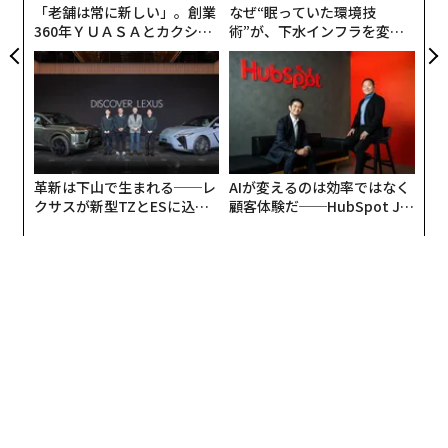
「老舗は常に新しい」。創業
なぜ“眠っていた環境技
360年ＹＵＡＳＡとカクシン
術”が、下水インフラを変え
CEO田尻望が語る、AIを超え
たのか──産総研×月島JFE
る人の価値
アクアソリューションの10年
嘘をついた内容はどの程度なのかとの問いに、10%～3
0%がだいたい12、3%なので、すべてをウソで固めてい
るわけではなく、少し話を盛った、良い印象を与えるた
めの脚色をしたという感じなのだろう。
革新は下山で生まれる──レ
AIが変えるのは効率ではなく
クサスが新型TZとESに込め
顧客体験だ──HubSpot Ja
た「DISCOVER」の哲学
panが語る「Grow Better」
な組織のつくり方