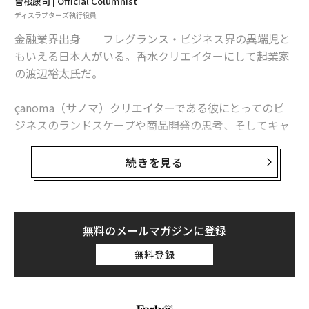
曽根康司 | Official Columnist
ディスラプターズ執行役員
金融業界出身──フレグランス・ビジネス界の異端児と
もいえる日本人がいる。香水クリエイターにして起業家
の渡辺裕太氏だ。
çanoma（サノマ）クリエイターである彼にとってのビ
ジネスのランドスケープや商品開発の思考、そしてキャ
リアとは何なのか。キャリアインデックス執行役員曽根
康司氏が話を聞いた。
続きを見る
近年は人材不足が叫ばれ売り手市場となっているため、
学生の立場の方が優位かもしれないが、そうした中でも
金融からフレグランス・ビジネスの世界へ
より良い人材を確保すべく、採用担当者は学生の真意や
本質を見抜く力が必要なのかもしれない。
インタビュアー：
渡辺さんといえば、今や日仏を往復
無料のメールマガジンに登録
し、創造を続けるçanoma（サノマ）クリエイターです。
出典：Synergy Career「
フレグランス・ビジネスに飛び込むためフレグランスの
無料登録
就活中についたウソに関するアンケート調査
」より
MBAといわれるÉcole Supérieure du Parfum（香水の専
門学校）に行こうとするもタイミングが合わず、ルノー
文＝飯島範久
財団が出資するソルボンヌ大学大学院でMBAを取得。フ