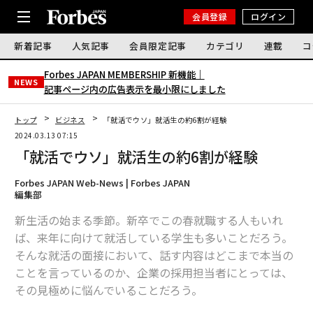
会員登録
ログイン
新着記事
人気記事
会員限定記事
カテゴリ
連載
コ
Forbes JAPAN MEMBERSHIP 新機能｜
NEWS
記事ページ内の広告表示を最小限にしました
トップ
ビジネス
「就活でウソ」就活生の約6割が経験
2024.03.13 07:15
「就活でウソ」就活生の約6割が経験
Forbes JAPAN Web-News | Forbes JAPAN
編集部
新生活の始まる季節。新卒でこの春就職する人もいれ
ば、来年に向けて就活している学生も多いことだろう。
そんな就活の面接において、話す内容はどこまで本当の
ことを言っているのか、企業の採用担当者にとっては、
その見極めに悩んでいることだろう。