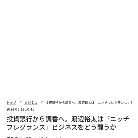
回答した人のコメントでも「志望度は低かったが面接時
に御社が第一志望ですと答えた」「転勤について聞か
れ、本当は嫌だが大丈夫と答えた」「模試の結果を盛っ
た」など、企業への志望度や自己PRで良い印象を与える
ための脚色が多く見られた。
就活でウソをついてよかったと思うかとの問いに、「か
なり良かった」「良かった」を合わせて58.9%に上り、
ある程度よい結果が得られたと感じている人が多いよう
だ。
トップ
ビジネス
投資銀行から調香へ。渡辺裕太は「ニッチフレグランス」ビジ
2024.03.12 10:45
投資銀行から調香へ。渡辺裕太は「ニッチ
フレグランス」ビジネスをどう闘うか