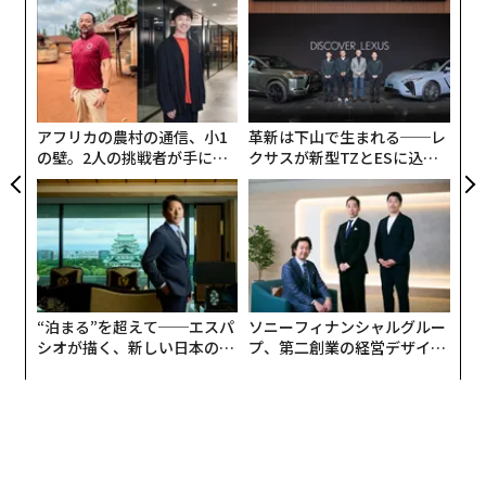
パシ
〜
の見解を示した。米NBCニュースが関係筋の証言を基に
ラグ
織
advertisement
報じたところによると、中国の習首席は昨年、米国のジ
う
内
ョー・バイデン大統領に対し、台湾を中国に統一する時
T
グ
間軸は設定していないと語っている。
実
全
アフリカの農村の通信、小1
革新は下山で生まれる──レ
の壁。2人の挑戦者が手にし
クサスが新型TZとESに込め
た「次なる武器」
た「DISCOVER」の哲学
“泊まる”を超えて──エスパ
ソニーフィナンシャルグルー
シオが描く、新しい日本のラ
プ、第二創業の経営デザイン
グジュアリー（前編）
──カギは意志を引き出し、
束ね、共創すること