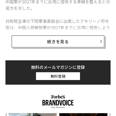
中国軍が2027年までに台湾に侵攻する準備を整えるとの
見方を示した。
関連記事
共和党主導の下院軍事委員会に出席したアキリーノ司令
TikTokはフォーブス記者の位置情報を監視していた、内部資料で発覚
官は、中国人民解放軍が2027年までに台湾に侵攻しよう
とする習近平国家主席の目標を達成しつつあることを
NY市もTikTokを禁止、アダムス市長のアカウントを更新停止
「あらゆる兆候が示している」と証言。中国は2020年以
続きを見る
降、2230億ドル（約33兆7200億円）超を費やし、戦闘
欧州委員会がTikTokを本格調査、「未成年保護」を最重要事項に
機400機以上と軍艦20隻を追加したほか、弾道ミサイル
と巡航ミサイルを倍増させたと報告した。中国軍は近
TikTok、中国プロパガンダ広告を大量配信 欧州のユーザー数百万人に向
け
年、海上封鎖や航空封鎖を含む、台湾に対する作戦を模
無料のメールマガジンに登録
擬訓練しているという。
米国人の60％が「TikTokが安全保障上の脅威」と回答、世論調査
無料登録
米国のアブリル・ヘインズ国家情報長官は昨年、超党派
アプリ
SNS/ソーシャルメディア
米大統領選挙
の下院情報委員会で、中国が戦争を望んでいるとはみて
タグ：
サイバーセキュリティ
TikTok
アメリカ
いないと述べた。米政策研究機関スティムソンセンター
ByteDance/バイトダンス
のユン・スン東アジア共同部長も英紙ガーディアンの取
材に「軍事的な備え」が中国の攻撃を促すことはないと