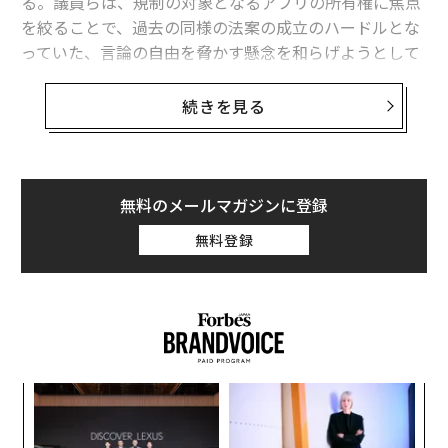
る。議員らは、規制の対象となるアプリの所有権に焦点
を絞ることで、過去の同様の法案の成立のハードルとな
っていた、言論の自由を脅かす懸念を和らげようとして
いると、関係筋は述べている。
続きを見る
共和党のマイク・ギャラガー議員と民主党のラジャ・ク
リシュナモワース議員らが提出するこの法案は「The Pr
otecting Americans from Foreign Adversary Controlled
Applications Act（外国の敵対勢力が支配するアプリか
無料のメールマガジンに登録
ら米国人を保護する法案）」と呼ばれるもので、中国や
無料登録
ロシア、イラン、北朝鮮が米国人に影響を与えたり、監
視したり、機密データにアクセスしたりする懸念に対処
することを目的としている。
この法案は、特に中国のバイトダンスが所有するTikTok
に重点を置くものではあるが、バイトダンスの他のアプ
るか
目
リや、敵対国に本社を置いたり事業を行っていたりする
、く
の
事業体の支配下にあるSNSアプリも対象となる。
ン
パ