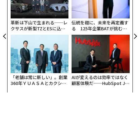
技
無
防
革新は下山で生まれる──レ
伝統を礎に、未来を再定義す
クサスが新型TZとESに込め
る 125年企業BATが挑むス
た「DISCOVER」の哲学
モークレスな未来
「老舗は常に新しい」。創業
AIが変えるのは効率ではなく
360年ＹＵＡＳＡとカクシン
顧客体験だ──HubSpot Ja
CEO田尻望が語る、AIを超え
panが語る「Grow Better」
る人の価値
な組織のつくり方