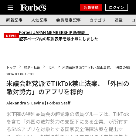
会員登録
ログイン
新着記事
人気記事
会員限定記事
カテゴリ
連載
コ
Forbes JAPAN MEMBERSHIP 新機能｜
NEWS
記事ページ内の広告表示を最小限にしました
トップ
経済・社会
北米
米議会超党派でTikTok禁止法案、「外国の敵対
2024.03.06 17:00
米議会超党派でTikTok禁止法案、「外国の
敵対勢力」のアプリを標的
Alexandra S. Levine | Forbes Staff
米下院の特別委員会の超党派の議員グループは、TikTok
を含む「外国の敵対勢力の支配下にある企業」が所有す
るSNSアプリを対象とする国家安全保障法案を提出す