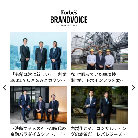
体で年平均0.3％というわずかな伸びにとどまった。実
際、原子力発電は昨年、4.4％減少している。
“
オ
ジ
ア
の
た
「老舗は常に新しい」。創業
なぜ“眠っていた環境技
360年ＹＵＡＳＡとカクシン
術”が、下水インフラを変え
CEO田尻望が語る、AIを超え
たのか──産総研×月島JFE
る人の価値
アクアソリューションの10年
〜決断する人のAI〜AI時代の
内製化こそ、コンサルティン
金融パラダイムシフト、「超
グの本質だ レバレジーズが