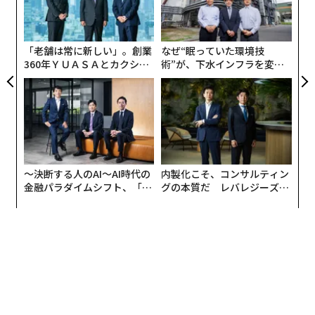
っていることと相まって、過去の敗北に対する憤りを利
の
用して衰退したロシアに十分歯向かうことができる。
た
「老舗は常に新しい」。創業
なぜ“眠っていた環境技
360年ＹＵＡＳＡとカクシン
術”が、下水インフラを変え
CEO田尻望が語る、AIを超え
たのか──産総研×月島JFE
る人の価値
アクアソリューションの10年
〜決断する人のAI〜AI時代の
内製化こそ、コンサルティン
金融パラダイムシフト、「超
グの本質だ レバレジーズが
個別化」の核心 【MUFG×ウ
実践する、次世代ファームの
ェルスナビ×PwC】
全貌