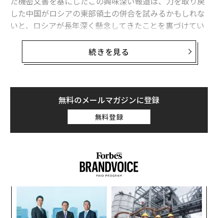
た機密文書を基にしたこの興味深い報道は、力を取り戻
した中国がロシアの東部領土の併合を試みるかもしれな
いと、ロシアが長年深く懸念してきたことを裏づけてい
る。
続きを見る
中国とロシアが数年前に「無制限」の友好を宣言したこ
とを考えたとき、無頓着な西側の人々には、この国境を
接する2国の間で核兵器を用いた応酬が行われる可能性
は低いように思えるかもしれない。だがロシアは、国境
無料のメールマガジンに登録
を接する友好関係はすぐに変わり得ることを知ってい
無料登録
る。前回、中国と旧ソ連が友好条約を結んだときは、20
年も経たないうちに国境をめぐってひどい紛争が起き
た。
アジア全域での中国の行動は、過去のささいな仕打ちや
長年にわたる領土の喪失を中国がずっと覚えていること
“
を示している。領土拡大にこだわる中国の民族主義者ら
オ
は、ロシアの軍事的弱点を中国がますます蔑むようにな
ジ
ア