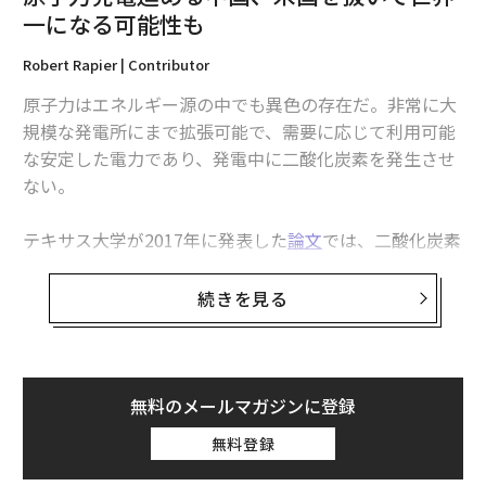
一になる可能性も
Robert Rapier | Contributor
原子力はエネルギー源の中でも異色の存在だ。非常に大
規模な発電所にまで拡張可能で、需要に応じて利用可能
な安定した電力であり、発電中に二酸化炭素を発生させ
ない。
テキサス大学が2017年に発表した
論文
では、二酸化炭素
排出量が最も少ない電源は、原子力と風力だとされてい
る。二酸化炭素排出原単位は、発電所の耐用期間中の炭
続きを見る
素排出量を予想される総発電量で割ることによって算出
される。原子力と風力は、それぞれ電力1キロワット時
当たりCO2換算で12グラムと14グラムだった。対照的
に、世界最大の電力源である石炭火力発電は、1キロワ
無料のメールマガジンに登録
ット時当たりのCO2排出量が70倍以上になる。
無料登録
それにもかかわらず、原子力発電は過去10年間、世界全