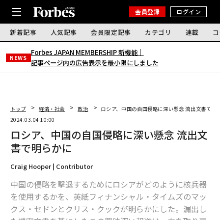
会員登録
ログイン
新着記事
人気記事
会員限定記事
カテゴリ
連載
コ
Forbes JAPAN MEMBERSHIP 新機能｜
NEWS
記事ページ内の広告表示を最小限にしました
トップ
経済・社会
政治
ロシア、中国の自国侵略に深い懸念 流出文書で明
2024.03.04 10:00
ロシア、中国の自国侵略に深い懸念 流出文
書で明らかに
Craig Hooper | Contributor
中国の侵略を撃退するためにロシアがどのように核兵器
を使用するかを、英紙フィナンシャル・タイムズのマッ
クス・セドンとクリス・クックが明らかにした。漏出し