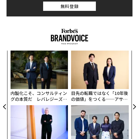
無料登録
エ
設オ
が
【
が
に
が
わ
内製化こそ、コンサルティン
目先の転職ではなく「10年後
グの本質だ レバレジーズが
の価値」をつくる──アサイ
実践する、次世代ファームの
ンの長期伴走型支援とは
全貌