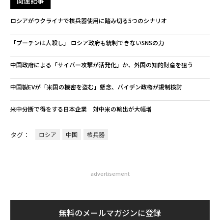
関連記事
ロシアがウクライナで核兵器使用に踏み切る5つのシナリオ
「プーチンは人殺し」 ロシア政府も統制できないSNSの力
中国政府による「サイバー攻撃が活発化」か、外国の知的財産を狙う
中国製EVが「米国の機密を盗む」懸念、バイデン政権が規制検討
米中分断で得をする日本企業 対中米の輸出が大幅増
タグ：
ロシア
中国
核兵器
advertisement
無料のメールマガジンに登録