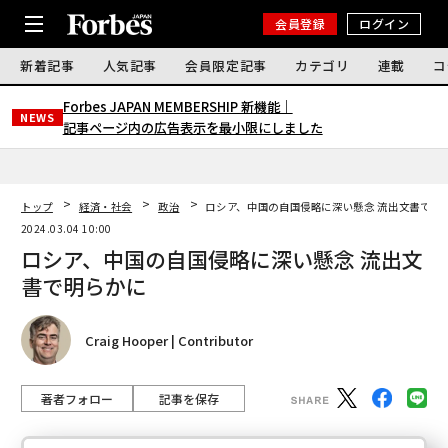
会員登録
ログイン
新着記事
人気記事
会員限定記事
カテゴリ
連載
コ
Forbes JAPAN MEMBERSHIP 新機能｜
NEWS
記事ページ内の広告表示を最小限にしました
トップ
経済・社会
政治
ロシア、中国の自国侵略に深い懸念 流出文書で明
2024.03.04 10:00
ロシア、中国の自国侵略に深い懸念 流出文
書で明らかに
Craig Hooper | Contributor
著者フォロー
記事を保存