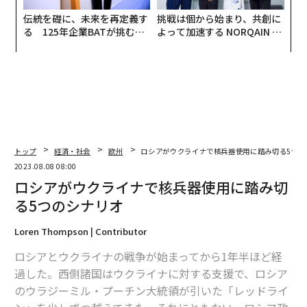
伝統を礎に、未来を再定義す
挑戦は個から始まり、共創に
る 125年企業BATが挑むス
よって加速する NORQAIN JA
モークレスな未来
PAN 特別座談会
トップ
経済・社会
欧州
ロシアがウクライナで核兵器使用に踏み切る5つの
2023.08.08 08:00
ロシアがウクライナで核兵器使用に踏み切
る5つのシナリオ
Loren Thompson | Contributor
ロシアとウクライナの戦争が始まってから1年半ほど経
過した。西側諸国はウクライナに対する支援で、ロシア
のウラジーミル・プーチン大統領が引いた「レッドライ