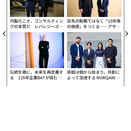
る人は、米政府に誰1人としていないだろう。
が
に
が
わ
内製化こそ、コンサルティン
目先の転職ではなく「10年後
グの本質だ レバレジーズが
の価値」をつくる──アサイ
実践する、次世代ファームの
ンの長期伴走型支援とは
全貌
伝統を礎に、未来を再定義す
挑戦は個から始まり、共創に
る 125年企業BATが挑むス
よって加速する NORQAIN JA
モークレスな未来
PAN 特別座談会