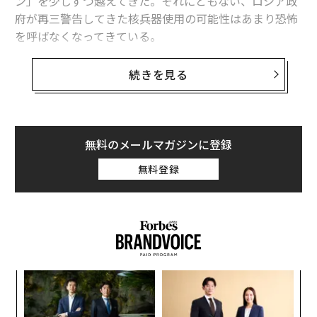
ン」を少しずつ越えてきた。それにともない、ロシア政
府が再三警告してきた核兵器使用の可能性はあまり恐怖
を呼ばなくなってきている。
そのため、ロシア国家安全保障会議のドミトリー・メド
続きを見る
ベージェフ副議長が7月30日、もしウクライナの反転攻
勢が成功すれば「核の大火」を招くだろうと警告した時
も、たいして注目されなかった。西側のウォッチャーの
間では、ロシアの高官によるこうした発言はたんなる
無料のメールマガジンに登録
「はったり」と見る向きもあるようだ。
無料登録
一方、米国のジョー・バイデン政権はかねてロシアの警
告を真剣に捉えており、ウクライナに対する武器支援で
は「足りなさ過ぎず、やり過ぎもしない」ほどほどのあ
んばいを探ってきた。それでも、別の核保有国の隣国を
戦争で支援することには常に危険がつきまとう。プーチ
エ
ンのインナーサークルが何を考え、さまざまに変化しう
設オ
る事態にどう反応するか正確に理解していると言い切れ
が
【