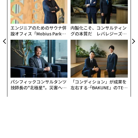
ら
会の実現を目指し、2018年に公布された
小1
〈7
にし
ャ
働き方改革関連法
。2019年から順次施行され、長時間労
ト
働の是正やフレックスタイム制の拡充、雇用形態に関わ
リア
らない公正な待遇の確保などを通じて、日本全体の労働
エンジニアのためのサウナ併
内製化こそ、コンサルティン
UM
設オフィス「Mobius Park」
グの本質だ レバレジーズが
環境改善と生産性の向上が図られています。一般的に、
がオープン──タマディック
実践する、次世代ファームの
時間外労働の規定は年間360時間ですが、事業や業務の
が健康経営を徹底する理由
全貌
特性上、物流・運送業界には年間960時間の上限制限が
適用されます。
こうした規制により、ドライバーの労働環境の改善が期
待される一方、長距離トラックドライバーを中心に人手
パシフィックコンサルタンツ
「コンディション」が成果を
技師長の"北極星"。災害への
左右する――「BAKUNE」のTEN
不足が加速し、対策を講じなければ、2024年には約1
無力感を乗り越え見つけた、
TIALが支える「挑戦者の明
4%、2030年には約34%運送能力が不足すると
試算
され
防災一筋20年の答え
日」
ています。この影響は、物流・運送企業の売上減少、労
働時間の短縮に伴うドライバーの収入減少、運賃値上げ
による荷主の物流コスト上昇など広範に及ぶ懸念があり
ます。