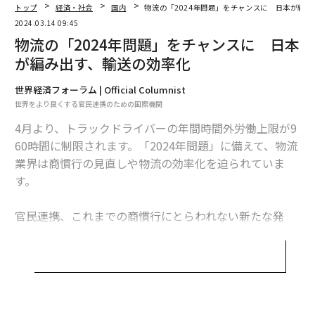
トップ
経済・社会
国内
物流の「2024年問題」をチャンスに 日本が編
迫る物流の「2024年問題」に先駆け、政府は2023年6月
2024.03.14 09:45
に「
物流革新に向けた政策パッケージ
」と「
物流の「2024年問題」をチャンスに 日本
物流の適正化・生産性向上に向けた荷主事業者・物流事
が編み出す、輸送の効率化
業者の取組に関するガイドライン
」を策定。物流事業者や発荷主・着荷主事業者に、商慣
世界経済フォーラム | Official Columnist
行の見直しや物流の効率化への取り組みを義務付ける方
世界をより良くする官民連携のための国際機関
針を示しました。こうした指針を基盤に、持続可能な物
4月より、トラックドライバーの年間時間外労働上限が9
流業界の成長に向けた官民の取り組みが加速していま
60時間に制限されます。「2024年問題」に備えて、物流
す。
業界は商慣行の見直しや物流の効率化を迫られていま
「フィジカルインターネット」が課題解決の糸
す。
口に
官民連携、これまでの商慣行にとらわれない新たな発
インターネットのパケット交換の仕組みを物流に応用
想、先端テクノロジーの導入が、持続可能でレジリエン
し、物流システムの効率化を図る、「フィジカルインタ
トな物流業界の未来を切り拓く鍵となるでしょう。本題
ーネット」の実現に向けた動きが本格化しています。
についてWEFのアジェンダからご紹介します。
コンセプト
は、企業間で輸送手段や倉庫を共有すること
で物流リソースの稼働率を向上させ、より少ない数のト