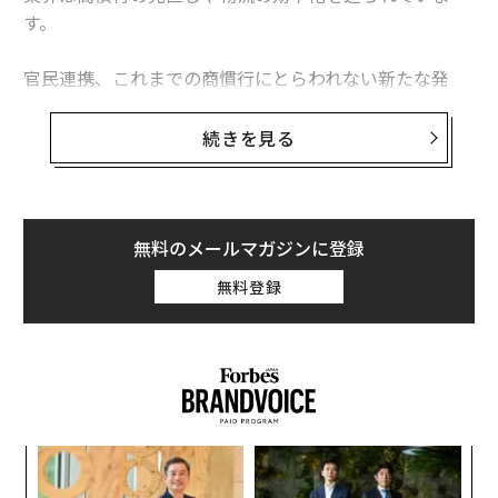
す。
官民連携、これまでの商慣行にとらわれない新たな発
想、先端テクノロジーの導入が、持続可能でレジリエン
トな物流業界の未来を切り拓く鍵となるでしょう。本題
続きを見る
についてWEFのアジェンダからご紹介します。
コロナ禍からの経済回復が進む一方、さまざまな課題が
無料のメールマガジンに登録
浮かび上がっています。その中でも、物流の「2024年問
無料登録
題」は対策が急がれる課題のひとつです。
労働者不足を理由に、これまで時間外労働の上限規制が
例外的に猶予されてきた物流業界。今年4月から、トラ
ックドライバーの年間時間外労働の上限が960時間に
制限
されることになりました。
スパ
「
のラ
─
背景にあるのは、労働者が多様な働き方を選択できる社