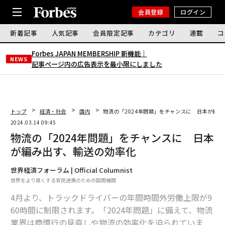
会員登録
ログイン
新着記事
人気記事
会員限定記事
カテゴリ
連載
コ
Forbes JAPAN MEMBERSHIP 新機能｜
NEWS
記事ページ内の広告表示を最小限にしました
トップ
経済・社会
国内
物流の「2024年問題」をチャンスに 日本が編
2024.03.14 09:45
物流の「2024年問題」をチャンスに 日本
が編み出す、輸送の効率化
世界経済フォーラム | Official Columnist
世界をより良くする官民連携のための国際機関
4月より、トラックドライバーの年間時間外労働上限が9
60時間に制限されます。「2024年問題」に備えて、物流
業界は商慣行の見直しや物流の効率化を迫られていま