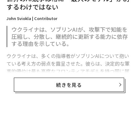
するわけではない
2026年9月号発売中
John Sviokla | Contributor
ウクライナは、ソブリンAIが、攻撃下で知能を
最新号の購入はこちらから
圧縮し、分散し、継続的に更新する能力に依存
する理由を示している。
メンバーシップに登録する
ウクライナは、多くの指導者がソブリンAIについて抱い
ている考え方の弱点を露呈させた。彼らは、決定的な軍
事的優位は最も高度なフロンティアモデルを持つ国に属
すると想定している。
続きを見る
関連記事
フロンティア能力は極めて重要である。だがウクライナ
現代版「バンザイ突撃」繰り返すロシア軍、多大な犠牲出しながらも前進
の経験が示すのは、それが軍事的優位の始まりにすぎ
ず、完成形ではないということだ。
「戦争第一」で環境を汚染するロシア、4倍速で温暖化する自国の将来も犠
牲に
有用な戦略モデルは次のように表せる。
ウクライナ軍、M1戦車を早くも1両失う ドローンの「トップアタック」
か