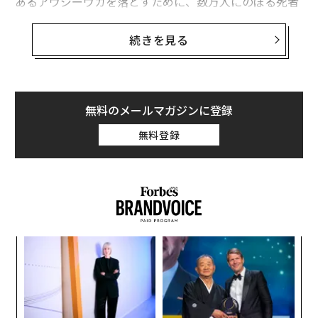
あるアウジーウカを落とすために、数万人にのぼる死者
や負傷者を出し、数百両の車両を失った。こうした大き
な犠牲を払いながらも、弾薬の枯渇した守備隊をついに
続きを見る
撤退に追い込み、ウクライナの30平方km超の国土を奪
った。ロシア軍にとってここ数カ月で最大の戦果になっ
た。
無料のメールマガジンに登録
その一方で、ある方面ではウクライナ軍が、ほんの少し
無料登録
ずつではあるものの前進を続けている。
A
顧客
pa
〈7
な
ャ
ト