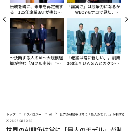
リア
伝統を礎に、未来を再定義す
「誠実さ」は競争力になるか
UM
る 125年企業BATが挑むス
──WEOYモナコで見た、く
モークレスな未来
ら寿司の経営哲学
〜決断する人のAI〜大規模組
「老舗は常に新しい」。創業
織が挑む「AIフル実装」“使
360年ＹＵＡＳＡとカクシン
う”企業から“動く”企業へ【N
CEO田尻望が語る、AIを超え
TTドコモビジネス×PwC】
る人の価値
トップ
テクノロジー
AI
世界のAI競争は常に「最大のモデル」が制するわ
翻訳・編集＝江戸伸禎
2026.08.08 10:39
世界のAI競争は常に「最大のモデル」が制