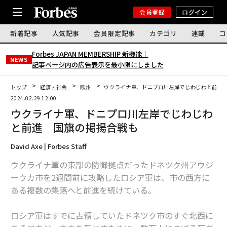
会員登録
ログイン
新着記事
人気記事
会員限定記事
カテゴリ
連載
コ
Forbes JAPAN MEMBERSHIP 新機能｜
NEWS
記事ページ内の広告表示を最小限にしました
トップ
経済・社会
欧州
ウクライナ軍、ドニプロ川左岸でじわじわと前進
2024.02.29 12:00
ウクライナ軍、ドニプロ川左岸でじわじわ
と前進 国旗の掲揚合戦も
David Axe | Forbes Staff
ウクライナ軍の東部の防御拠点だったドネツク州アウジ
ーウカ市を2週間前に攻略したロシア軍は、市の西方に
ある複数の集落へと前進を続けている。
ロシア軍はすでに占領していたドネツク市のすぐ北西に