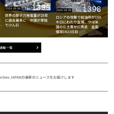
1399
1398
No.
2026.08.06
No.
2026.08.05
世界の原子力発電量が25年
ロシアの攻撃で給油所が150
に過去最多に 中国が単独
キロにわたり全滅、ウは米
でけん引
国の引き寄せに奔走 全面
侵攻1623日目
連載一覧
Forbes JAPANの最新のニュースをお届けします