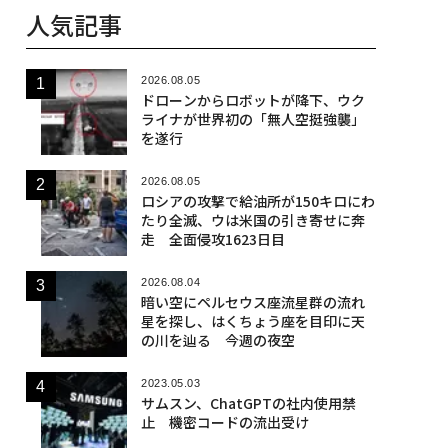
人気記事
2026.08.05
ドローンからロボットが降下、ウク
ライナが世界初の「無人空挺強襲」
を遂行
2026.08.05
ロシアの攻撃で給油所が150キロにわ
たり全滅、ウは米国の引き寄せに奔
走 全面侵攻1623日目
2026.08.04
暗い空にペルセウス座流星群の流れ
星を探し、はくちょう座を目印に天
の川を辿る 今週の夜空
2023.05.03
サムスン、ChatGPTの社内使用禁
止 機密コードの流出受け