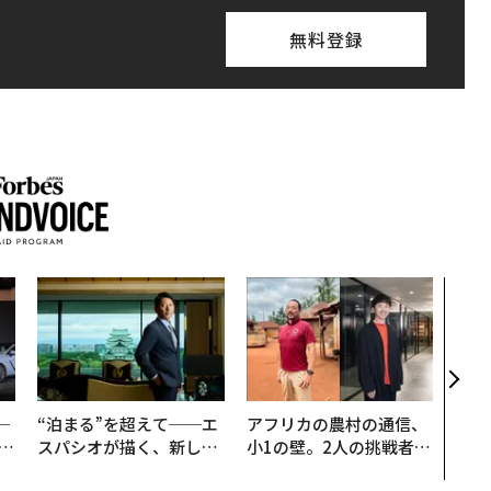
無料登録
パシ
ンツ
災害
え見
年の
─
“泊まる”を超えて──エ
アフリカの農村の通信、
E
スパシオが描く、新しい
小1の壁。2人の挑戦者が
日本のラグジュアリー
手にした「次なる武器」