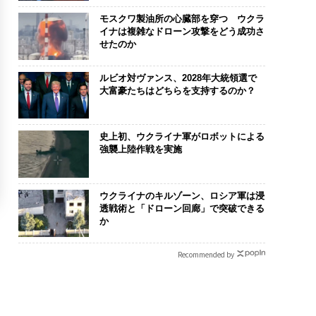
モスクワ製油所の心臓部を穿つ ウクラ
イナは複雑なドローン攻撃をどう成功さ
せたのか
ルビオ対ヴァンス、2028年大統領選で
大富豪たちはどちらを支持するのか？
史上初、ウクライナ軍がロボットによる
強襲上陸作戦を実施
ウクライナのキルゾーン、ロシア軍は浸
透戦術と「ドローン回廊」で突破できる
か
Recommended by