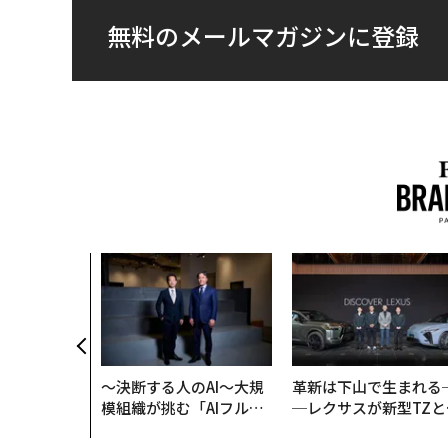
無料のメールマガジンに登録
AI〜AI時
ラダイムシフ
別化」の核心
ウェルスナビ
〜決断する人のAI〜大規
革新は下山で生まれる
模組織が挑む「AIフル実
─レクサスが新型TZと
装」“使う”企業から“動
Sに込めた「DISCOVE