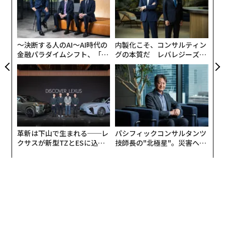
革新は下山で生まれる──レ
パシフィックコンサルタンツ
クサスが新型TZとESに込め
技師長の"北極星"。災害への
た「DISCOVER」の哲学
無力感を乗り越え見つけた、
防災一筋20年の答え
OnLeaksのX（旧ツイッター）の3月27日の投稿による
と、Pixel 9の標準モデルは2つのカメラセンサーと6.03
インチのディスプレイを搭載している。また、レンダリ
ング画像を見るとこの端末は丸みを帯びたエッジやフラ
ットなディスプレイ、新たに設計されたカメラバンプを
搭載する模様だ。ここから見えてくるのは、グーグルが
端末の見た目と、製品ラインナップの両方で、Pixel 9シ
リーズをアップルのiPhoneと似たものにしようとしてい
ることだ。その姿勢はグーグルが3機種目のPixelを追加
したことで強調されている。