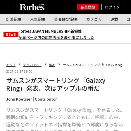
会員登録
ログイン
新着記事
人気記事
会員限定記事
カテゴリ
連載
コ
Forbes JAPAN MEMBERSHIP 新機能｜
NEWS
記事ページ内の広告表示を最小限にしました
トップ
テクノロジー
製品
サムスンがスマートリング「Galaxy Ring」
2024.02.27 18:00
サムスンがスマートリング「Galaxy
Ring」発表、次はアップルの番だ
John Koetsier | Contributor
サムスンがスマートリング「Galaxy Ring」を発表した。
睡眠の傾向をトラッキングするとともに、呼吸、心拍、
運動などのフィットネス指標を単純かつ邪魔にならない