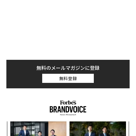
無料登録
だ。
以前リークされた2つのデバイスは、どちらもPixel 9 Pr
oで、そのうちの1つが最上位機種の「Pixel 9 Pro XL」
と呼ばれる端末になるという。
ア
So... It appears the
#Google
phones I've leaked i
の
n January are actually the
#Pixel9Pro
and which
た
伝
will likely be marketed as
#Pixel9ProXL
.
る
モ
And today comes your very 1st look at the
〜決断する人のAI〜AI時代の
内製化こそ、コンサルティン
#Pixel9
（360° video + 5K renders + dimension
金融パラダイムシフト、「超
グの本質だ レバレジーズが
s）
個別化」の核心 【MUFG×ウ
実践する、次世代ファームの
ェルスナビ×PwC】
全貌
On behalf of
@91mobiles
👉🏻
https://t.co/0lI4NTROYJ
pic.twitter.com/fW4pYAimQ2
— Steve H.McFly
（@OnLeaks）
March 27, 2024