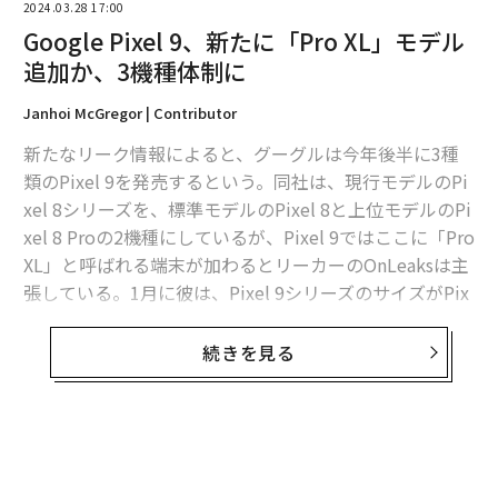
2024.03.28 17:00
Google Pixel 9、新たに「Pro XL」モデル
追加か、3機種体制に
Janhoi McGregor | Contributor
新たなリーク情報によると、グーグルは今年後半に3種
類のPixel 9を発売するという。同社は、現行モデルのPi
xel 8シリーズを、標準モデルのPixel 8と上位モデルのPi
xel 8 Proの2機種にしているが、Pixel 9ではここに「Pro
XL」と呼ばれる端末が加わるとリーカーのOnLeaksは主
張している。1月に彼は、Pixel 9シリーズのサイズがPix
el 8と比べてやや小ぶりになると述べていた。
続きを見る
そのリークでOnLeaksは、Pixel 9の標準モデルには、Pi
xel 8が搭載している2つのカメラセンサーではなく、3つ
のカメラセンサーが搭載されるとも主張していた。筆者
は当時、グーグルがベーシックなPixel 9をよりProに近
無料のメールマガジンに登録
いものにするのだと考えていたが、そうではないよう