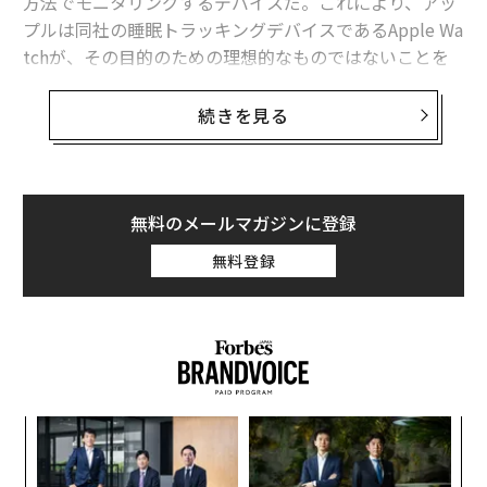
方法でモニタリングするデバイスだ。これにより、アッ
プルは同社の睡眠トラッキングデバイスであるApple Wa
tchが、その目的のための理想的なものではないことを
認めざるを得ないだろう。
続きを見る
サムスンは新製品となるGalaxy Ringに関する詳細をあま
り公表しておらず、サムスンのヘルス・プラットフォー
ムの全体ビジョンの一環だとだけ発表している。しか
し、提供された情報から2つの明確な目的がわかる。
無料のメールマガジンに登録
無料登録
1. 睡眠トラッキング
2. シンプルなフィットネストラッキング
ア
の
た
伝