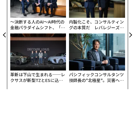
る
モ
〜決断する人のAI〜AI時代の
内製化こそ、コンサルティン
金融パラダイムシフト、「超
グの本質だ レバレジーズが
個別化」の核心 【MUFG×ウ
実践する、次世代ファームの
ェルスナビ×PwC】
全貌
革新は下山で生まれる──レ
パシフィックコンサルタンツ
クサスが新型TZとESに込め
技師長の"北極星"。災害への
た「DISCOVER」の哲学
無力感を乗り越え見つけた、
防災一筋20年の答え