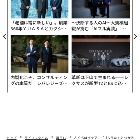
ェ
設オ
が
が
「老舗は常に新しい」。創業
〜決断する人のAI〜大規模組
360年ＹＵＡＳＡとカクシン
織が挑む「AIフル実装」“使
CEO田尻望が語る、AIを超え
う”企業から“動く”企業へ【N
る人の価値
TTドコモビジネス×PwC】
内製化こそ、コンサルティン
革新は下山で生まれる──レ
グの本質だ レバレジーズが
クサスが新型TZとESに込め
使い方はカンタン。電源につなげた本体をふくらはぎに
実践する、次世代ファームの
た「DISCOVER」の哲学
巻いて面ファスナーで固定したら、電源ボタンを押すだ
全貌
け。強さ調整は弱・中・強の3段階があり、10分で自動
オフになるタイマー機能も備えている。
付属のACアダプター込みでも約330gと軽量で、コンパ
クトに持ち運べるのもポイント。
自宅でのケアはもちろ
ん、出張や旅行先でもフル活用できそうだ。
トップ
ライフスタイル
暮らし
ふくらはぎケアに「ゴリラのひとつかみ」 