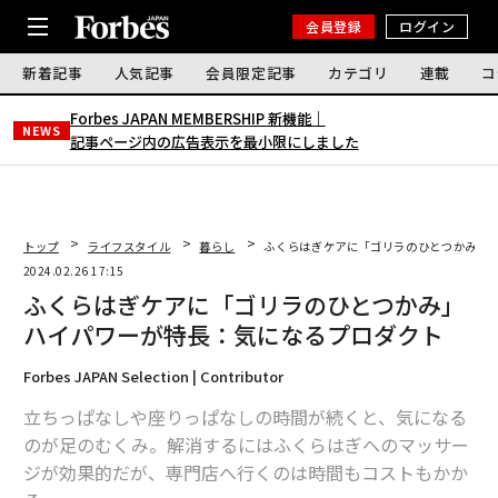
会員登録
ログイン
新着記事
人気記事
会員限定記事
カテゴリ
連載
コ
Forbes JAPAN MEMBERSHIP 新機能｜
NEWS
記事ページ内の広告表示を最小限にしました
トップ
ライフスタイル
暮らし
ふくらはぎケアに「ゴリラのひとつかみ」 
2024.02.26 17:15
ふくらはぎケアに「ゴリラのひとつかみ」
ハイパワーが特長：気になるプロダクト
Forbes JAPAN Selection | Contributor
立ちっぱなしや座りっぱなしの時間が続くと、気になる
のが足のむくみ。解消するにはふくらはぎへのマッサー
ジが効果的だが、専門店へ行くのは時間もコストもかか