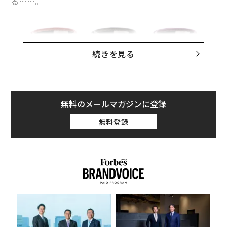
る……。
続きを見る
無料のメールマガジンに登録
無料登録
ドウシシャの「
ゴリラのひとつかみ
」は、エアバッグの
膨らみにより自宅でも手軽にふくらはぎをケアできる製
品。
握力の強いゴリラのようなハイパワーが特長で、エ
ア圧力は最大約60Kpa。
ふくらはぎに「痛気持ちいい」
刺激を与えてケアしてくれる。
るか
〜
、く
金
個
エ