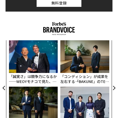
無料登録
ドイツ生まれの「
ワンダーリーフ・ノンアルコールジン
」は、アルコール分0％のクラフトジン。アルコール分4
1％の「
ジークフリート・ラインラント・ドライジン
」
革
ク
を生産するメーカーがエイプリルフールのネタとしてSN
た「
Sに投稿したところ、問い合わせが殺到したために商品
A
顧客
化が実現したというエピソードを持っている。
pa
な
「誠実さ」は競争力になるか
「コンディション」が成果を
クラフトジンの特徴である香りの良さは、ノンアルコー
──WEOYモナコで見た、く
左右する――「BAKUNE」のTEN
ルであっても健在。
ジュニパーベリー、菩提樹の花、オ
ら寿司の経営哲学
TIALが支える「挑戦者の明
ールスパイスベリーなど18種類の厳選された天然のボタ
日」
ニカルを使用することで、個性的で強力なアロマの輪郭
を作り上げている。
トニックウォーターや炭酸水などで
割り、柑橘やハーブの香りをさらに加えて楽しむのがお
すすめだという。