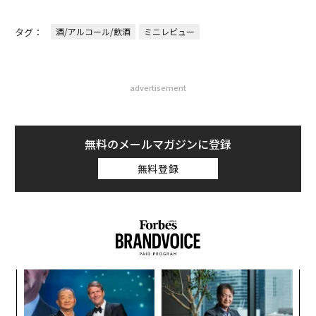
タグ：
酒/アルコール/飲酒
ミニレビュー
advertisement
無料のメールマガジンに登録
無料登録
〈7
ャ
ト
エ