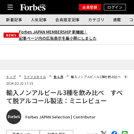
会員登録
ログイン
新着記事
人気記事
会員限定記事
カテゴリ
連載
コ
Forbes JAPAN MEMBERSHIP 新機能｜
NEWS
記事ページ内の広告表示を最小限にしました
トップ
ライフスタイル
食＆酒
輸入ノンアルビール3種を飲み比べ すべて
2024.02.22 17:15
輸入ノンアルビール3種を飲み比べ すべ
て脱アルコール製法：ミニレビュー
Forbes JAPAN Selection | Contributor