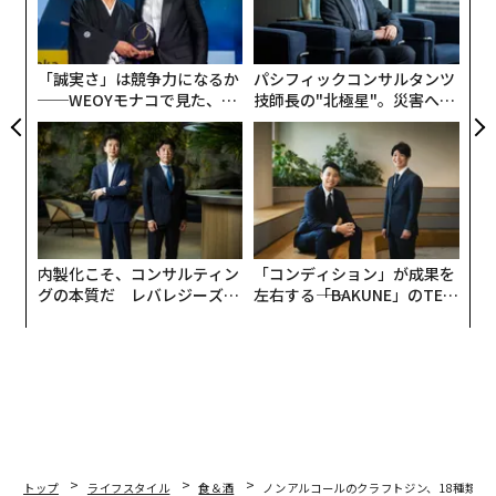
リア
設オ
UM
が
が
「誠実さ」は競争力になるか
パシフィックコンサルタンツ
──WEOYモナコで見た、く
技師長の"北極星"。災害への
ら寿司の経営哲学
無力感を乗り越え見つけた、
防災一筋20年の答え
内製化こそ、コンサルティン
「コンディション」が成果を
グの本質だ レバレジーズが
左右する――「BAKUNE」のTEN
実践する、次世代ファームの
TIALが支える「挑戦者の明
全貌
日」
トップ
ライフスタイル
食＆酒
ノンアルコールのクラフトジン、18種類の