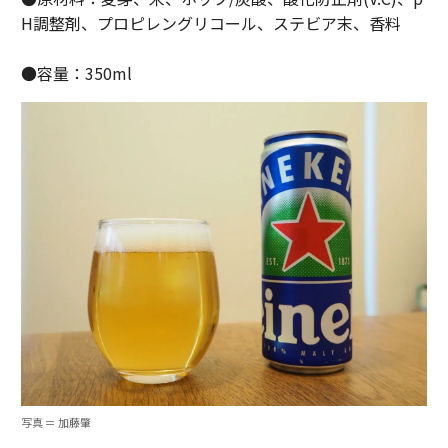
H調整剤、プロピレングリコール、ステビア末、香料
●容量：350ml
写真 ＝ 加藤肇