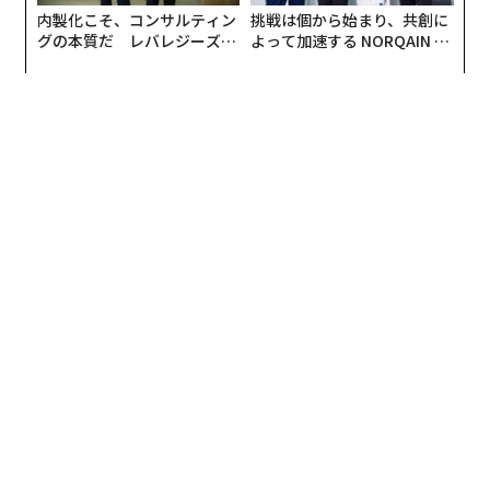
内製化こそ、コンサルティン
挑戦は個から始まり、共創に
グの本質だ レバレジーズが
よって加速する NORQAIN JA
●製品名：
ワンダーリーフ・ノンアルコールジン
実践する、次世代ファームの
PAN 特別座談会
全貌
●アルコール分：0％
●容量：500ml
注：記事中リンクから商品の購入などを行なうと、編集
部に収益が入ることがあります。また事業者は、商品の
選定や記事内容には一切関与していません。
文 ＝ 加藤肇
2026年9月号発売中
最新号の購入はこちらから