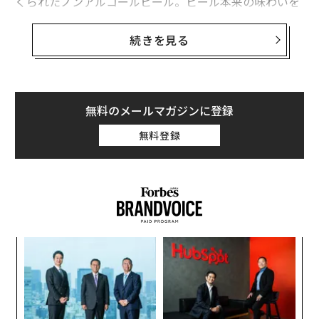
くられたノンアルコールビール。ビール本来の味わいを
楽しめるため、ノンアルコールビールに否定的な人も認
識が変わるのではないかと思う。
続きを見る
そこで今回は、脱アルコール製法の輸入ノンアルコール
ビール3製品を飲み比べしてみた。職場の送別会や歓迎
会、卒業式や入学式、花見などのシーズンを前に、
新し
無料のメールマガジンに登録
いお酒との付き合い方
を考える際の参考にしてみてほし
無料登録
い。
模組
“
“使
オ
【N
ジ
挑
C】
よっ
PA