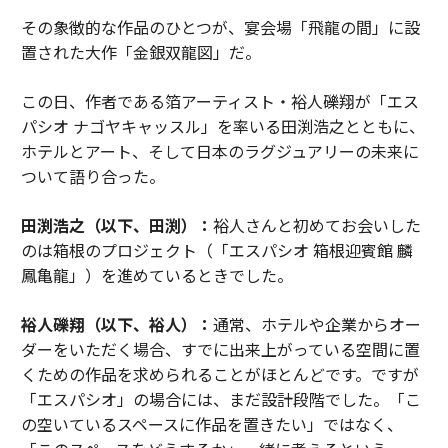
その象徴的な作品のひとつが、宴会場「飛龍の間」に設
置された大作「金銀双龍図」だ。
この日、作者である箔アーティスト・裕人礫翔が「エス
パシオ ナゴヤキャッスル」を率いる田渕浩之とともに、
ホテルとアート、そして日本のラグジュアリーの未来に
ついて語り合った。
田渕浩之（以下、田渕）：
裕人さんと初めてお会いした
のは箱根のプロジェクト（「エスパシオ 箱根迎賓館 麟
鳳亀龍」）を進めているときでした。
裕人礫翔（以下、裕人）：
通常、ホテルや企業からオー
ダーをいただく場合、すでに出来上がっている空間に置
くための作品を求められることがほとんどです。ですが
「エスパシオ」の場合には、まだ設計段階でした。「こ
の空いているスペースに作品を置きたい」ではなく、