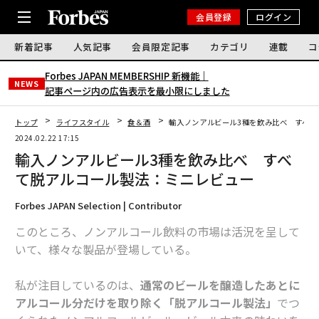
会員登録
ログイン
新着記事
人気記事
会員限定記事
カテゴリ
連載
コ
Forbes JAPAN MEMBERSHIP 新機能｜
NEWS
記事ページ内の広告表示を最小限にしました
トップ
ライフスタイル
食＆酒
輸入ノンアルビール3種を飲み比べ すべて
2024.02.22 17:15
輸入ノンアルビール3種を飲み比べ すべ
て脱アルコール製法：ミニレビュー
Forbes JAPAN Selection | Contributor
このところ、ノンアルコール飲料の市場は活況を呈して
いて、様々な製品が登場している。
私が注目しているのは、
通常のビールを醸造したあとに
アルコール分だけを取り除く「脱アルコール製法」
でつ