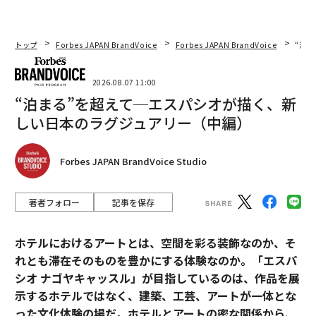
2026年9月号発売中
トップ
Forbes JAPAN BrandVoice
Forbes JAPAN BrandVoice
“泊
最新号の購入はこちらから
2026.08.07 11:00
“泊まる”を超えて─エスパシオが描く、新
メンバーシップに登録する
しい日本のラグジュアリー（中編）
Forbes JAPAN BrandVoice Studio
関連記事
著者フォロー
記事を保存
うまくて当然のノンアルビール、ビールからアルコールだけを抜く製法：
ミニレビュー
ホテルにおけるアートとは、空間を彩る装飾なのか、そ
ノンアルコールのクラフトジン、18種類のボタニカルを使用：気になるプ
れとも滞在そのものを豊かにする体験なのか。「エスパ
ロダクト
シオ ナゴヤキャッスル」が目指しているのは、作品を展
示するホテルではなく、建築、工芸、アートが一体とな
つけ置き不要の洗濯槽クリーナー、強力な発泡で汚れを落とす：ミニレビ
ュー
った文化体験の場だ。ホテルとアートの密な関係から、