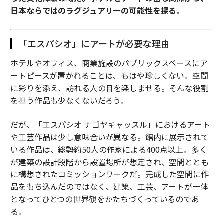
日本ならではのラグジュアリーの可能性を探る。
コクヨのキッチンばさみ、丸洗いしても刃が錆びにくい：気になるプロダ
クト
「エスパシオ」にアートが必要な理由
手首が疲れにくい縦型マウス、2年半使って効果を実感：ミニレビュー
ホテルやオフィス、商業施設のパブリックスペースにア
タグ：
酒/アルコール/飲酒
ミニレビュー
ートピースが置かれることは、もはや珍しくない。空間
に彩りを添え、訪れる人の目を楽しませる。そんな役割
を担う作品も少なくないだろう。
advertisement
だが、「エスパシオ ナゴヤキャッスル」におけるアート
や工芸作品は少し意味合いが異なる。館内に展示されて
いる作品は、総勢約50人の作家による400点以上。多く
が建築の設計段階から設置場所が想定され、空間ととも
に構想されたコミッションワークだ。完成した空間に作
品をもち込んだのではなく、建築、工芸、アートが一体
となってひとつの世界観をかたちづくっているのであ
る。