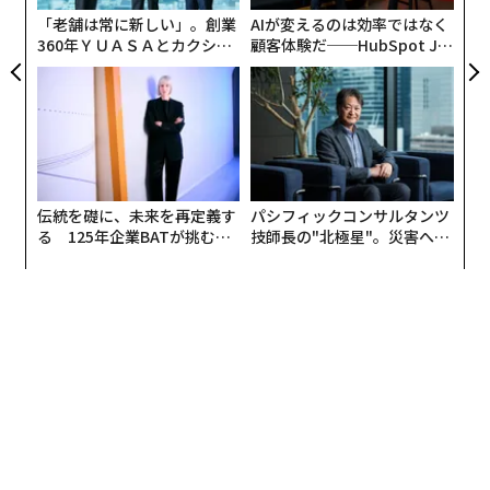
「老舗は常に新しい」。創業
AIが変えるのは効率ではなく
360年ＹＵＡＳＡとカクシン
顧客体験だ──HubSpot Ja
CEO田尻望が語る、AIを超え
panが語る「Grow Better」
る人の価値
な組織のつくり方
写真 ＝ 加藤肇
まずは「
Budweiser ZERO
」。米国ビールの代名詞的存
在のノンアル版だ。
伝統を礎に、未来を再定義す
パシフィックコンサルタンツ
かなりスッキリとした飲み口で、喉ごしにキレがある。
る 125年企業BATが挑むス
技師長の"北極星"。災害への
モークレスな未来
無力感を乗り越え見つけた、
ビールの苦味はそれほど強くなく、食事とのマッチング
防災一筋20年の答え
でもほとんどのメニューに合いそうだ。暑い時期にガブ
ガブ飲むと最高だろう。個人的には、BBQなどで友人と
ワイワイ盛り上がりながら飲んだり、スポーツで汗を流
したあとに楽しみたいと感じた。
ただ、
酸味が強めに感じられる味わいは、好みが分かれ
そう。
原材料にいくつかの添加物が含まれているのも、
少し気になるところだ。