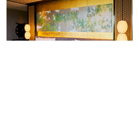
客室内ベッドルームの唐紙アート。作家は1624年から京都で続く唐紙屋
「唐長」初代の名を受け継いだ千田長右衛門。