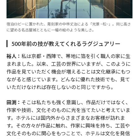
宿泊ロビーに置かれた、彫刻家の中林丈治による「光景 −松−」。同じ高さ
に望める名古屋城とともに一幅の絵のような美しさ。
500年前の技が教えてくれるラグジュアリー
裕人：
私は京都・西陣で、帯地に箔を引く職人の家に生
まれました。以来、工芸の世界にいますが、このように
作品を見ていただく機会が増えることは文化継承にもつ
ながると感じています。どんなに優れた技術でも、見て
いただけなければ存在しないのと同じですから。
田渕：
そこは私たちも強く意識し、作品だけではなく、
作家や技術、文化そのものに光を当てたいと考えていま
す。ホテルには国内外からさまざまなお客様が訪れま
す。その方々が作品に触れ、作家に興味を持ち、工芸や
文化そのものに関心をもつことで、ホテルは文化を発信