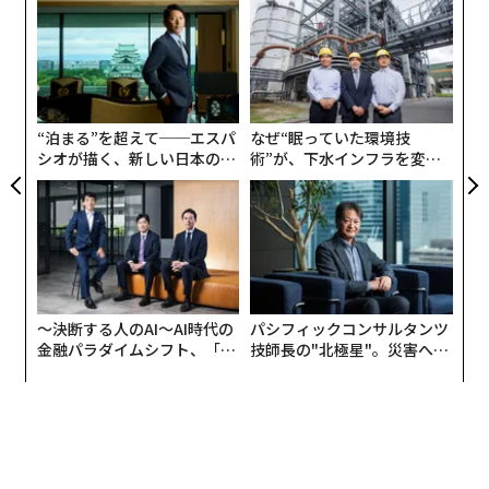
〜
を暴露するコードを隠し、標的に渡していたケースもあ
織
advertisement
ったという。
う
「
T
3
C
る
“泊まる”を超えて──エスパ
なぜ“眠っていた環境技
シオが描く、新しい日本のラ
術”が、下水インフラを変え
グジュアリー（前編）
たのか──産総研×月島JFE
アクアソリューションの10年
〜決断する人のAI〜AI時代の
パシフィックコンサルタンツ
金融パラダイムシフト、「超
技師長の"北極星"。災害への
個別化」の核心 【MUFG×ウ
無力感を乗り越え見つけた、
ェルスナビ×PwC】
防災一筋20年の答え