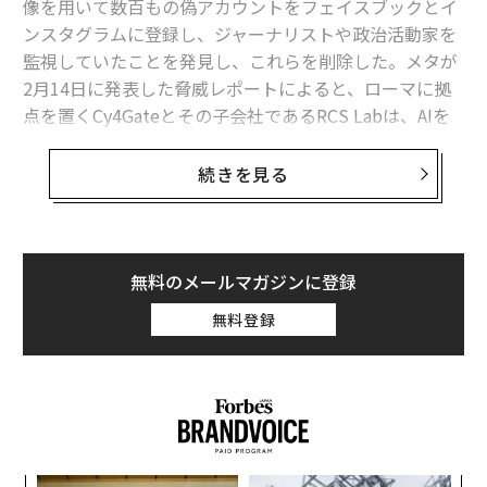
像を用いて数百もの偽アカウントをフェイスブックとイ
ンスタグラムに登録し、ジャーナリストや政治活動家を
関連記事
監視していたことを発見し、これらを削除した。メタが
米当局が「児童の個人データ保護」強化を提案、広告利用を制限へ
2月14日に発表した脅威レポートによると、ローマに拠
点を置くCy4Gateとその子会社であるRCS Labは、AIを
検索エンジンが「有害コンテンツの入り口」になる 英通信庁が懸念
使って900もの偽プロフィール画像を作成し、抗議者や
ジャーナリスト、若い女性に成り済ましていたという。
続きを見る
評価額1兆円の米「スケールAI」がTikTokとの提携を断念した舞台裏
フォーブスは、11月にRCS Labがオンラインキャラクタ
インスタ、10代に就寝促す通知表示へ 深夜のアプリ利用抑制
ーをすばやく生成できる「Gens AI」というツールを宣伝
TikTokのバイトダンスが密かにリリースした4つの「生成AIアプリ」の狙
していることを明らかにし、このツールの宣伝に使われ
無料のメールマガジンに登録
い
ている偽ユーザーの1つをメタに警告したところ、同社
無料登録
はこれを削除した。
アプリ
SNS/ソーシャルメディア
メンタルヘルス
サイバーセキュリティ
TikTok
EU/欧州連合
メタによると、これらのペルソナは標的に対してソーシ
タグ：
ByteDance/バイトダンス
子ども/未成年
プライバシー
ャルエンジニアリング攻撃を行い、IPアドレスを暴露す
ティーンエイジャー/10代
るリンクをクリックさせていたという。また、ニュース
記事や政府に反対する請願を装ったワードファイルにIP