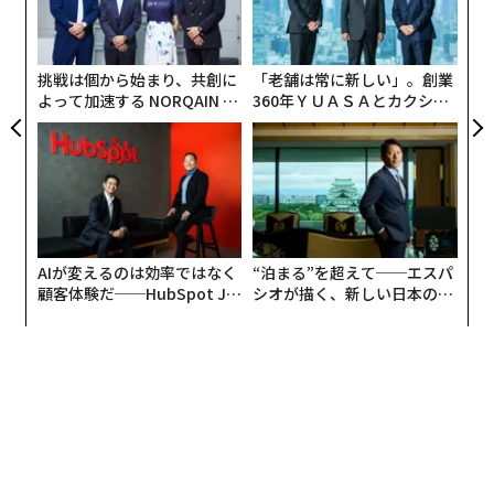
ア
─
ら
挑戦は個から始まり、共創に
「老舗は常に新しい」。創業
よって加速する NORQAIN JA
360年ＹＵＡＳＡとカクシン
PAN 特別座談会
CEO田尻望が語る、AIを超え
る人の価値
AIが変えるのは効率ではなく
“泊まる”を超えて──エスパ
顧客体験だ──HubSpot Ja
シオが描く、新しい日本のラ
panが語る「Grow Better」
グジュアリー（前編）
な組織のつくり方