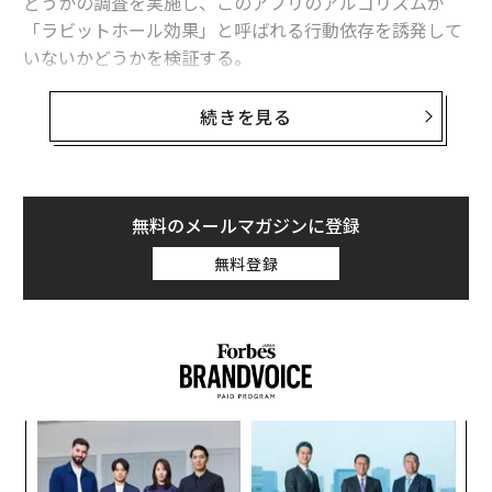
どうかの調査を実施し、このアプリのアルゴリズムが
「ラビットホール効果」と呼ばれる行動依存を誘発して
いないかどうかを検証する。
欧州委員会はまた、未成年者による不適切なコンテンツ
続きを見る
へのアクセスを防止するためにTikTokが使用している年
齢認証ツールが、合理的かつ効果的なものかどうかを評
価し、未成年者のプライバシーやセキュリティを高いレ
ベルで確保するための「適切かつ相応」の措置を講じて
無料のメールマガジンに登録
いるかどうかを検証するとしている。
無料登録
「未成年者の保護はDSAの最重要事項だ。TikTokは何百
万人もの子どもやティーンエイジャーにリーチするプラ
ットフォームとして、DSAを完全に遵守する必要があ
り、オンライン上の未成年者保護において果たすべき特
別な役割を担っている」と欧州委員会で産業政策などを
な
担当するティエリー・ブルトン委員は述べている。
術
た
「