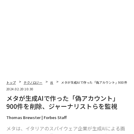
編集＝上田裕資
2026年9月号発売中
トップ
テクノロジー
AI
メタが生成AIで作った「偽アカウント」900件を
最新号の購入はこちらから
2024.02.20 10:30
メタが生成AIで作った「偽アカウント」
900件を削除、ジャーナリストらを監視
メンバーシップに登録する
Thomas Brewster | Forbes Staff
メタは、イタリアのスパイウェア企業が生成AIによる画