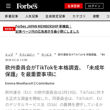
会員登録
ログイン
新着記事
人気記事
会員限定記事
カテゴリ
連載
コ
Forbes JAPAN MEMBERSHIP 新機能｜
NEWS
記事ページ内の広告表示を最小限にしました
トップ
テクノロジー
サービス
欧州委員会がTikTokを本格調査、「未成
2024.02.21 13:00
欧州委員会がTikTokを本格調査、「未成年
保護」を最重要事項に
Emma Woollacott | Contributor
欧州連合（EU）の欧州委員会は2月19日、TikTokに対す
る正式な調査を開始した。同委員会は、TikTokが、EU
のデジタルサービス法（DSA）の義務を遵守しているか