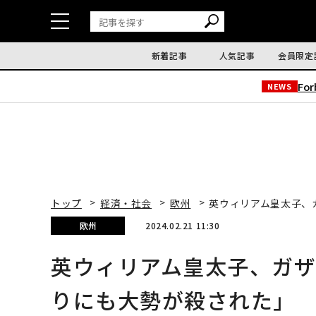
新着記事
人気記事
会員限定
Fo
NEWS
トップ
経済・社会
欧州
英ウィリアム皇太子、
欧州
2024.02.21 11:30
英ウィリアム皇太子、ガ
りにも大勢が殺された」