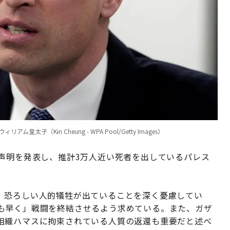
（Kin Cheung - WPA Pool/Getty Images）
声明を発表し、推計3万人近い死者を出しているパレス
。
、恐ろしい人的犠牲が出ていることを深く憂慮してい
も早く」戦闘を終結させるよう求めている。また、ガザ
組織ハマスに拘束されている人質の返還も重要だと述べ