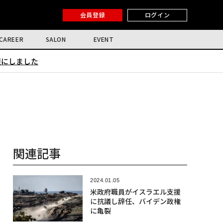
会員登録
ログイン
CAREER
SALON
EVENT
限にしました
関連記事
2024.01.05
米政府職員がイスラエル支援
に抗議し辞任、バイデン政権
に亀裂