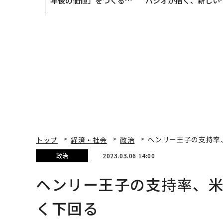
年後の価値」をつくる─
パシオが描く、新しい
─アサインの長期伴走型
本のラグジュアリー（
支援とは
編）
トップ
経済・社会
政治
ヘンリー王子の支持率
政治
2023.03.06 14:00
ヘンリー王子の支持率、
く下回る