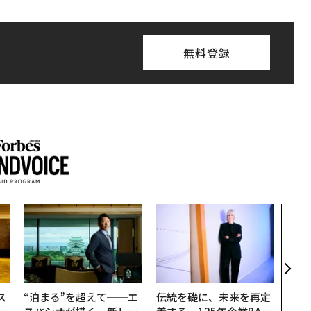
無料登録
パシ
ンツ
災害
え見
年の
ス
“泊まる”を超えて──エ
伝統を礎に、未来を再定