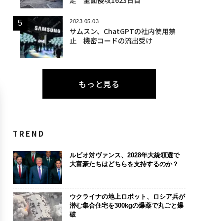
走 全面侵攻1623日目
2023.05.03
サムスン、ChatGPTの社内使用禁
止 機密コードの流出受け
もっと見る
TREND
ルビオ対ヴァンス、2028年大統領選で
大富豪たちはどちらを支持するのか？
ウクライナの地上ロボット、ロシア兵が
潜む集合住宅を300kgの爆薬で丸ごと爆
破