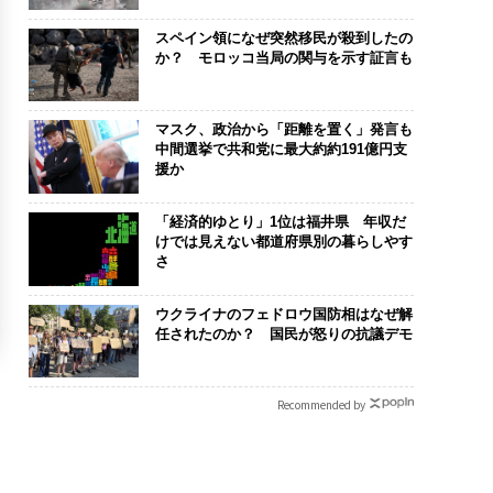
スペイン領になぜ突然移民が殺到したの
か？ モロッコ当局の関与を示す証言も
マスク、政治から「距離を置く」発言も
中間選挙で共和党に最大約約191億円支
援か
「経済的ゆとり」1位は福井県 年収だ
けでは見えない都道府県別の暮らしやす
さ
ウクライナのフェドロウ国防相はなぜ解
任されたのか？ 国民が怒りの抗議デモ
Recommended by