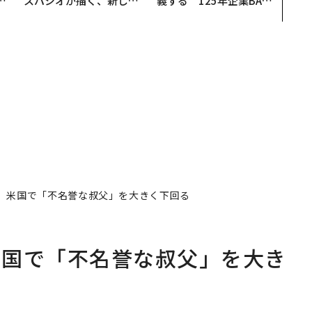
日
スパシオが描く、新しい
義する 125年企業BAT
中
日本のラグジュアリー
が挑むスモークレスな未
（前編）
来
、米国で「不名誉な叔父」を大きく下回る
米国で「不名誉な叔父」を大き