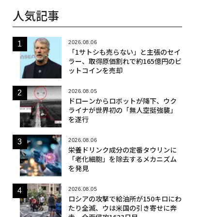
人気記事
2026.08.06
「1サトシも売らない」と主張のセイ
ラー、取得原価割れで約165億円のビ
ットコインを売却
2026.08.05
ドローンからロボットが降下、ウク
ライナが世界初の「無人空挺強襲」
を遂行
2026.08.06
栄養ドリンク成分の定番タウリンに
「老化細胞」を除去するメカニズム
を発見
2026.08.05
ロシアの攻撃で給油所が150キロにわ
たり全滅、ウは米国の引き寄せに奔