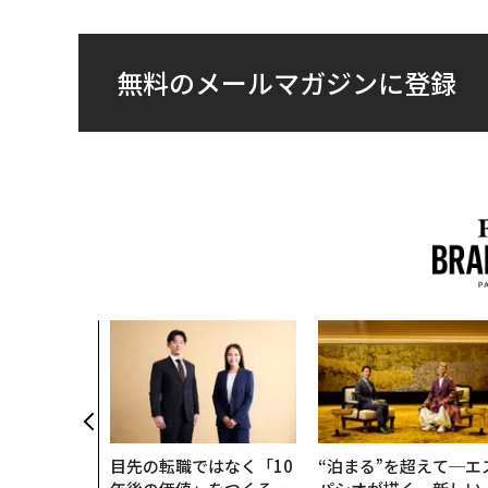
無料のメールマガジンに登録
目先の転職ではなく「10
“泊まる”を超えて─エ