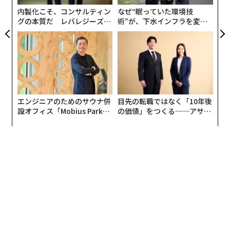
内製化こそ、コンサルティン
なぜ“眠っていた環境技
グの本質だ レバレジーズが
術”が、下水インフラを変え
実践する、次世代ファームの
たのか──産総研×月島JFE
全貌
アクアソリューションの10年
エンジニアのためのサウナ併
目先の転職ではなく「10年後
設オフィス「Mobius Park」
の価値」をつくる──アサイ
がオープン──タマディック
ンの長期伴走型支援とは
が健康経営を徹底する理由