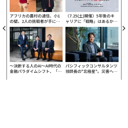
に
が
わ
アフリカの農村の通信、小1
〈7.25(土)開催〉5年後のキ
の壁。2人の挑戦者が手にし
ャリアに「戦略」はあるか。
た「次なる武器」
トップエグゼクティブのキャ
リアに触れる1日│CAREER S
UMMIT 2026
〜決断する人のAI〜AI時代の
パシフィックコンサルタンツ
金融パラダイムシフト、「超
技師長の"北極星"。災害への
個別化」の核心 【MUFG×ウ
無力感を乗り越え見つけた、
ェルスナビ×PwC】
防災一筋20年の答え