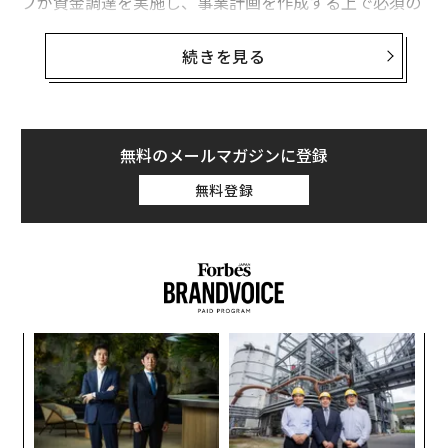
プが資金調達を実施し、事業計画を作成する上で必須の
データとされる。
続きを見る
現在の顧客数が4600社を突破したプーリーは、今年のフ
ォーブスの「フィンテック50」のリストに新たに加わっ
た。同社は、この分野の最大手で4万社の顧客を抱えるC
arta（カルタ）よりも7年遅れて市場に参入したが、創業
無料のメールマガジンに登録
者のイン・ウー（Yin Wu）は、長期戦で勝つためには、
無料登録
必ずしも一番乗りをする必要はないと考えている。
「Stripe（ストライプ）がスタートしたときに、彼らは
最初の決済サービスではありませんでした。この分野に
は、Amazon Pay（アマゾンペイ）やPaypal（ペイパ
ル）、Braintree（ブレインツリー）などがすでにありま
ア
した。しかし、実際にこれらのサービスを使っている人
の
たちに話を聞くと、特にすばらしい体験をしているわけ
た
挑
ではなかったのです」と彼女は話す。
よっ
PA