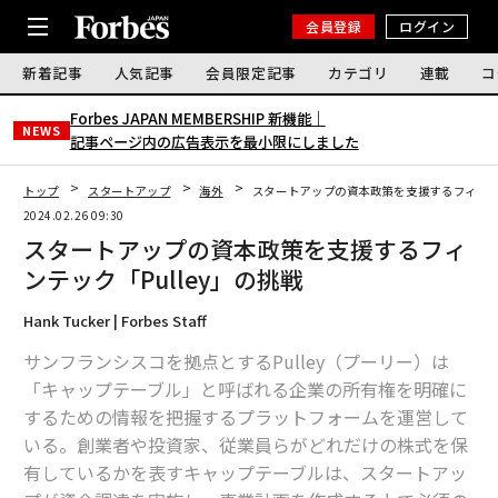
会員登録
ログイン
新着記事
人気記事
会員限定記事
カテゴリ
連載
コ
Forbes JAPAN MEMBERSHIP 新機能｜
NEWS
記事ページ内の広告表示を最小限にしました
トップ
スタートアップ
海外
スタートアップの資本政策を支援するフィンテッ
2024.02.26 09:30
スタートアップの資本政策を支援するフィ
ンテック「Pulley」の挑戦
Hank Tucker | Forbes Staff
サンフランシスコを拠点とするPulley（プーリー）は
「キャップテーブル」と呼ばれる企業の所有権を明確に
するための情報を把握するプラットフォームを運営して
いる。創業者や投資家、従業員らがどれだけの株式を保
有しているかを表すキャップテーブルは、スタートアッ