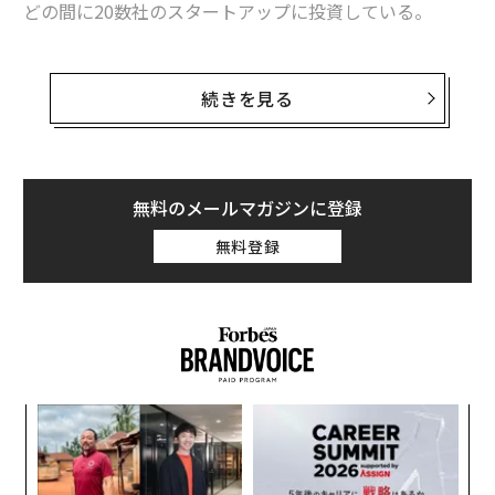
どの間に20数社のスタートアップに投資している。
関連記事
そのうちの1社が、人工知能（AI）を活用したバイオテ
エヌビディアの投資部門が支援する「次世代AI企業」20数社の中身
クノロジー企業のTerray Therapeutics（テライ・セラピ
続きを見る
ューティクス）だ。病気の原因となる生体内の分子の構
サム・アルトマンが将来を信じるITインフラ企業の「地味な存在感」
造を解析し、その情報をもとに医薬品候補化合物を設計
する低分子創薬を専門とする同社は、エヌビディアから
米国最大のクレジットカード会社誕生を発表、5.3兆円の買収合意で
の支援を受けて、自社のAIモデルのCoatiに磨きをかけて
無料のメールマガジンに登録
ディズニー映画の主演女優が宇宙データ通信スタートアップを設立、CEO
いる。
無料登録
に
テライ社のジェイコブ・バーリンCEOは「彼らのサポー
AIを活用した事業構想の「可能性と限界」
トがなければ、ここまで到達することはできませんでし
た」とフォーブスに語った。同社に追い風を与えたの
タグ：
スタートアップ
Fintech/フィンテック
は、AI開発に使われるGPU（グラフィック・プロセッシ
ング・ユニット）から最大のパワーを引き出す方法を知
目
っているエヌビディアのチームへのアクセスだった。
advertisement
の
ン
【