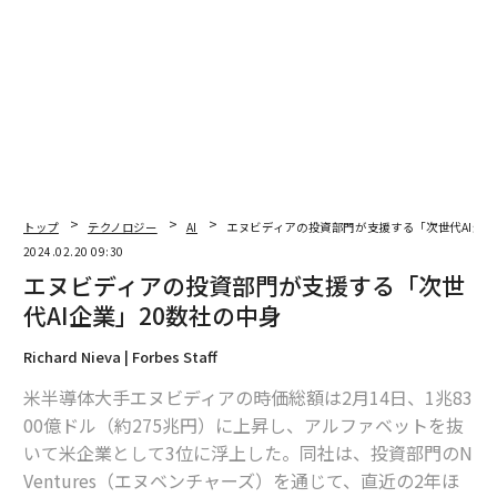
編集＝上田裕資
トップ
テクノロジー
AI
エヌビディアの投資部門が支援する「次世代AI企業
2026年9月号発売中
2024.02.20 09:30
エヌビディアの投資部門が支援する「次世
代AI企業」20数社の中身
最新号の購入はこちらから
Richard Nieva | Forbes Staff
米半導体大手エヌビディアの時価総額は2月14日、1兆83
メンバーシップに登録する
00億ドル（約275兆円）に上昇し、アルファベットを抜
いて米企業として3位に浮上した。同社は、投資部門のN
Ventures（エヌベンチャーズ）を通じて、直近の2年ほ