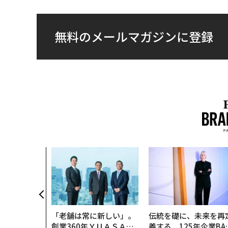
無料のメールマガジンに登録
「老舗は常に新しい」。
伝統を礎に、未来を再
創業360年ＹＵＡＳＡと
義する 125年企業BA