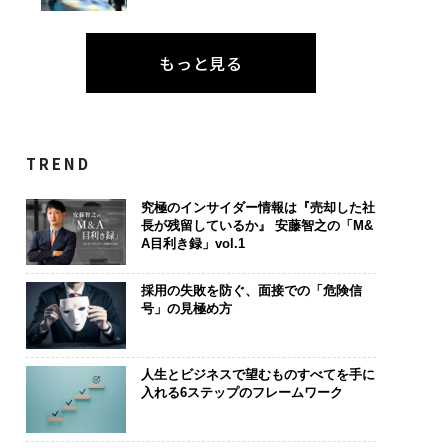
もっと見る
TREND
究極のインサイダー情報は『売却した社
長が残留しているか』 安藤智之の「M&
A目利き録」vol.1
採用の失敗を防ぐ、面接での「危険信
号」の見極め方
人生とビジネスで望むものすべてを手に
入れる6ステップのフレームワーク