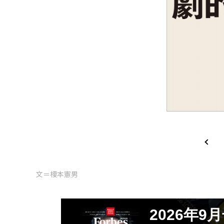
文＝榎本憲男
2026年9