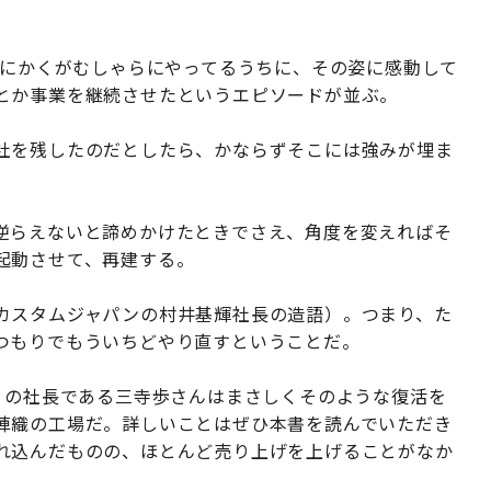
とにかくがむしゃらにやってるうちに、その姿に感動して
とか事業を継続させたというエピソードが並ぶ。
社を残したのだとしたら、かならずそこには強みが埋ま
逆らえないと諦めかけたときでさえ、角度を変えればそ
起動させて、再建する。
カスタムジャパンの村井基輝社長の造語）。つまり、た
つもりでもういちどやり直すということだ。
」の社長である三寺歩さんはまさしくそのような復活を
陣織の工場だ。詳しいことはぜひ本書を読んでいただき
れ込んだものの、ほとんど売り上げを上げることがなか