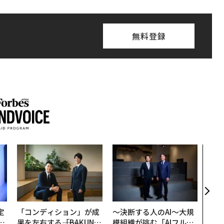
無料登録
目先
年後
─ア
支援
定
「コンディション」が成
〜決断する人のAI〜大規
T
果を左右する――「BAKUN
模組織が挑む「AIフル実