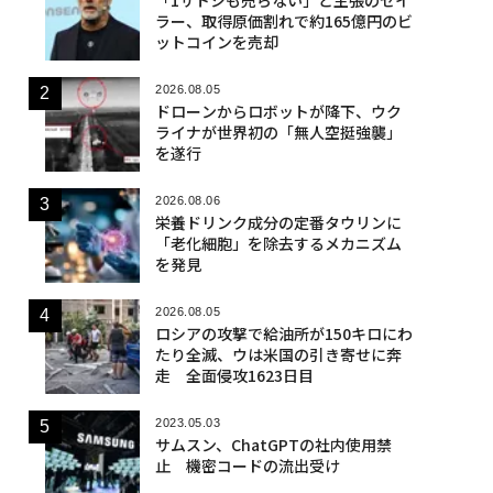
ラー、取得原価割れで約165億円のビ
ットコインを売却
2026.08.05
ドローンからロボットが降下、ウク
ライナが世界初の「無人空挺強襲」
を遂行
2026.08.06
栄養ドリンク成分の定番タウリンに
「老化細胞」を除去するメカニズム
を発見
2026.08.05
ロシアの攻撃で給油所が150キロにわ
たり全滅、ウは米国の引き寄せに奔
走 全面侵攻1623日目
2023.05.03
サムスン、ChatGPTの社内使用禁
止 機密コードの流出受け