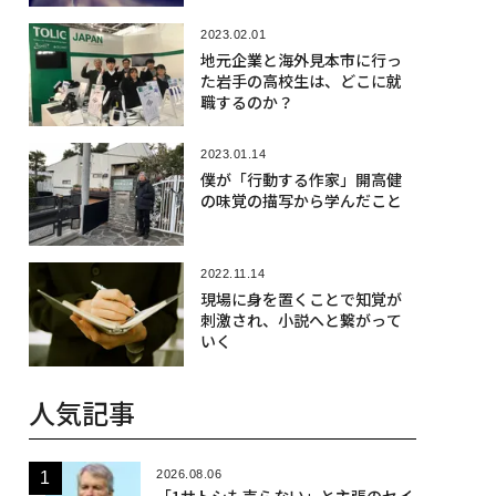
2023.02.01
地元企業と海外見本市に行っ
た岩手の高校生は、どこに就
職するのか？
2023.01.14
僕が「行動する作家」開高健
の味覚の描写から学んだこと
2022.11.14
現場に身を置くことで知覚が
刺激され、小説へと繋がって
いく
人気記事
2026.08.06
「1サトシも売らない」と主張のセイ