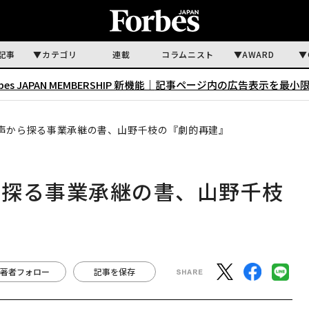
記事
カテゴリ
連載
コラムニスト
AWARD
rbes JAPAN MEMBERSHIP 新機能｜
記事ページ内の広告表示を最小
声から探る事業承継の書、山野千枝の『劇的再建』
ら探る事業承継の書、山野千枝
著者フォロー
記事を保存