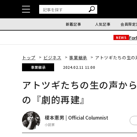
新着記事
人気記事
会員限定
Fo
NEWS
トップ
ビジネス
事業継承
アトツギたちの生の
事業継承
2024.02.11 11:00
アトツギたちの生の声か
の『劇的再建』
榎本憲男 | Official Columnist
小説家