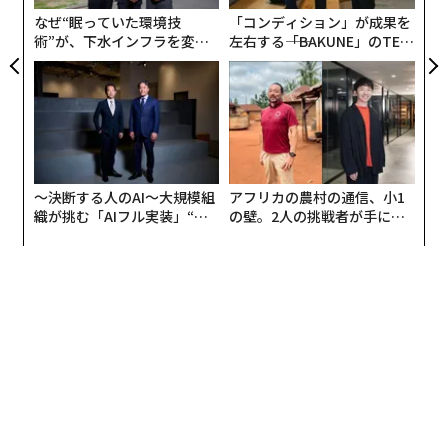
なぜ“眠っていた環境技
「コンディション」が成果を
術”が、下水インフラを変え
左右する――「BAKUNE」のTEN
たのか──産総研×月島JFE
TIALが支える「挑戦者の明
アクアソリューションの10年
日」
〜決断する人のAI〜大規模組
アフリカの農村の通信、小1
織が挑む「AIフル実装」“使
の壁。2人の挑戦者が手にし
う”企業から“動く”企業へ【N
た「次なる武器」
TTドコモビジネス×PwC】