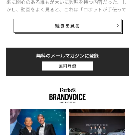
来に関心のある誰もが大いに興味を持つ内容だった。し
かし、動画をよく見ると、これは「ロボットが手伝って
くれる生活」の大躍進というよりも、手品に近いもので
あることがわかる。
続きを見る
関連記事
X（旧ツイッター）に投稿されたその
動画
では、オプテ
イーロン・マスクの「シャツを畳むロボット」、動画でトリックがバレて
ィマスがTシャツをカゴから取り出し、両手を使って丁
しまう
寧に畳んでいる様子を見ることができる。マスクはXで
無料のメールマガジンに登録
人型ロボットも生成AIで進化、SF映画で描かれた未来は実現するか？
次のように語った、「オプティマスはまだこれを自律的
無料登録
にはできませんが、いずれ間違いなく、どんな環境でも
トヨタやソニーも出資、「子ども向けAIロボット」は単なる玩具を超え
自律的にできるようになるでしょう（固定されたテーブ
る？
ルやシャツが1枚しか入っていない箱を必要としなくな
グーグルの新AI、「人間のように学ぶロボット」への扉開く
るということ）」
「AIガールフレンドとの恋愛」に潜む危険性を心理学者が解説
創に
伝
Optimus folds a shirt
 JA
る
ギネス
STEM教育
香港
3Dプリント
教育
学生
pic.twitter.com/3F5o3jVLq1
モ
タグ：
ンツ
ア
ロボット/ロボティクス
— Elon Musk (@elonmusk)
January 15, 2024
への
の