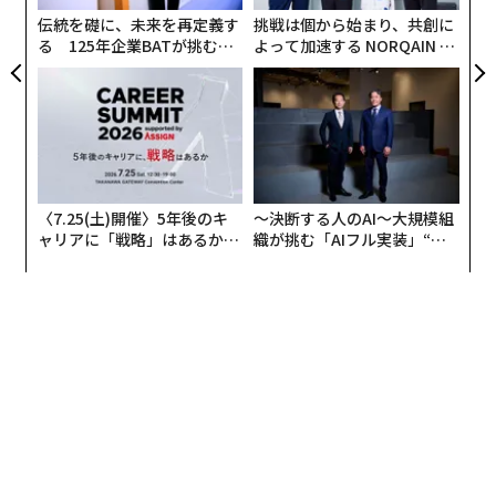
ェ
伝統を礎に、未来を再定義す
挑戦は個から始まり、共創に
る 125年企業BATが挑むス
よって加速する NORQAIN JA
モークレスな未来
PAN 特別座談会
〈7.25(土)開催〉5年後のキ
〜決断する人のAI〜大規模組
ャリアに「戦略」はあるか。
織が挑む「AIフル実装」“使
トップエグゼクティブのキャ
う”企業から“動く”企業へ【N
リアに触れる1日│CAREER S
TTドコモビジネス×PwC】
UMMIT 2026