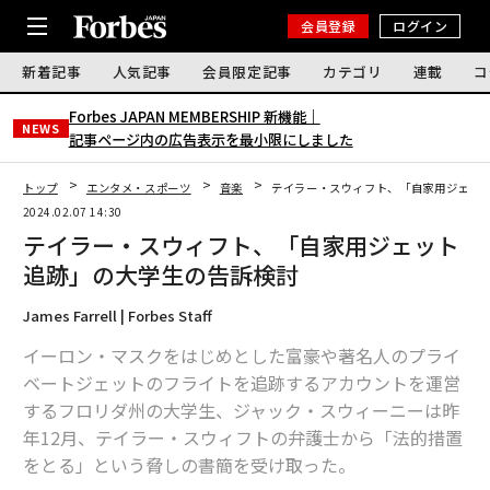
会員登録
ログイン
新着記事
人気記事
会員限定記事
カテゴリ
連載
コ
Forbes JAPAN MEMBERSHIP 新機能｜
NEWS
記事ページ内の広告表示を最小限にしました
トップ
エンタメ・スポーツ
音楽
テイラー・スウィフト、「自家用ジェッ
2024.02.07 14:30
テイラー・スウィフト、「自家用ジェット
追跡」の大学生の告訴検討
James Farrell | Forbes Staff
イーロン・マスクをはじめとした富豪や著名人のプライ
ベートジェットのフライトを追跡するアカウントを運営
するフロリダ州の大学生、ジャック・スウィーニーは昨
年12月、テイラー・スウィフトの弁護士から「法的措置
をとる」という脅しの書簡を受け取った。