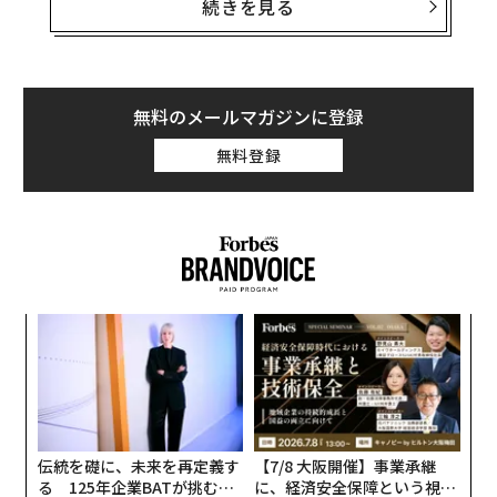
クのトライベッカ地区にあるスウィフトの自宅近くに不
続きを見る
審な男がいるとの通報を受けて現場に急行し、その場を
立ち去ろうとした男の身柄を拘束したと語った。
CBSニュースなどの複数のメディアは、この男がデヴィ
無料のメールマガジンに登録
ッド・クロウと名乗る33歳だと報じている。彼は、20日
無料登録
にスウィフトの自宅のドアを開けようとしていたところ
を逮捕された。22日にもその近隣で再び逮捕され、スト
ーカー行為とハラスメントの罪に問われていた。
〜
金
個
内
ェ
グ
実
全
伝統を礎に、未来を再定義す
【7/8 大阪開催】事業承継
る 125年企業BATが挑むス
に、経済安全保障という視点