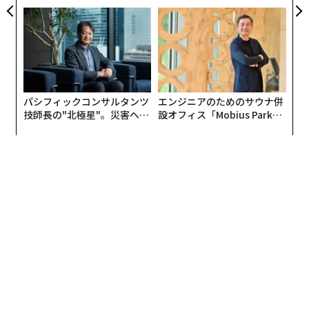
モークレスな未来
が加わるとき──経営者が問
われる新たな判断軸
パシフィックコンサルタンツ
エンジニアのためのサウナ併
技師長の"北極星"。災害への
設オフィス「Mobius Park」
無力感を乗り越え見つけた、
がオープン──タマディック
防災一筋20年の答え
が健康経営を徹底する理由
編集＝上田裕資