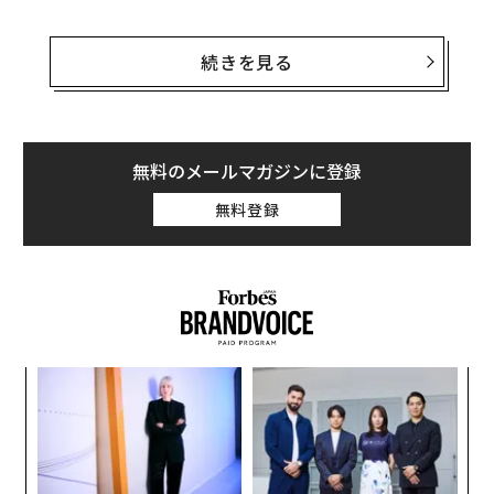
2月6日、ワシントン・ポストがこの書簡について最初に
報じている。スウィーニーはフォーブスに宛てたEメー
続きを見る
ルで、この報道が事実であると認めたが、書簡のコピー
を提供することは拒否した。
スウィフトの代理人を務める法律事務所Venableの弁護
無料のメールマガジンに登録
士は、12月にスウィーニーに初めて書簡を送り、彼が運
無料登録
営するアカウントが「ストーカー行為とハラスメント」
を行っていると非難し、追跡を止めなければ「あらゆる
法的救済を追求するしかない」と警告したと報じられて
いる。
目
の
ン
〜
金
個