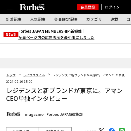
会員登録
ログイン
新着記事
人気記事
会員限定記事
カテゴリ
連載
コ
Forbes JAPAN MEMBERSHIP 新機能｜
NEWS
記事ページ内の広告表示を最小限にしました
トップ
ライフスタイル
レジデンスと新ブランドが東京に。アマンCEO単独イ
2024.02.10 15:00
レジデンスと新ブランドが東京に。アマン
CEO単独インタビュー
magazine | Forbes JAPAN編集部