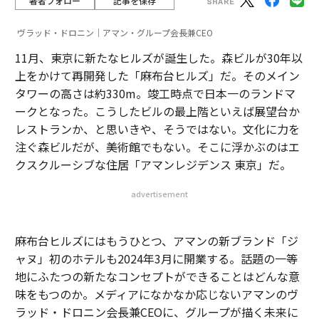
著者フォロー
記事を保存
ヴラッド・ドロニン｜アマン・グループ会長兼CEO
11月、東京に新たなヒルズが誕生した。森ビルが30年以
上をかけて再開発した「麻布台ヒルズ」だ。そのメイン
タワーの高さは約330m。竣工時点で日本一のランドマ
ークとなった。こうしたビルの最上階といえば展望台か
レストランか、と思いきや、そうではない。文化に力を
注ぐ森ビルだが、美術館でもない。そこに浮かぶのはエ
クスクルーシブな住居「アマンレジデンス 東京」だ。
advertisement
麻布台ヒルズにはもうひとつ、アマンの新ブランド「ジ
ャヌ」初のホテルも2024年3月に開業する。話題の一等
地にふたつの新たなコンセプトができることはどんな意
味をもつのか。メディアになかなか応じないアマンのヴ
ラッド・ドロニン会長兼CEOに、グループが描く未来に