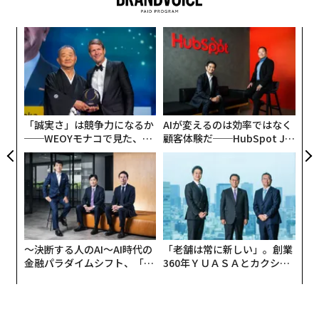
パシ
目
ラグ
の
ン
“
シ
グ
「誠実さ」は競争力になるか
AIが変えるのは効率ではなく
──WEOYモナコで見た、く
顧客体験だ──HubSpot Ja
ら寿司の経営哲学
panが語る「Grow Better」
な組織のつくり方
〜決断する人のAI〜AI時代の
「老舗は常に新しい」。創業
金融パラダイムシフト、「超
360年ＹＵＡＳＡとカクシン
個別化」の核心 【MUFG×ウ
CEO田尻望が語る、AIを超え
ェルスナビ×PwC】
る人の価値