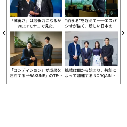
0年
T
むス
技
無
防
「誠実さ」は競争力になるか
“泊まる”を超えて──エスパ
──WEOYモナコで見た、く
シオが描く、新しい日本のラ
ら寿司の経営哲学
グジュアリー（前編）
「コンディション」が成果を
挑戦は個から始まり、共創に
左右する――「BAKUNE」のTEN
よって加速する NORQAIN JA
TIALが支える「挑戦者の明
PAN 特別座談会
日」