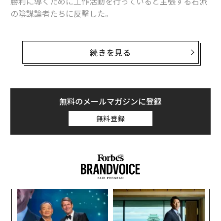
勝利に導くために工作活動を行っていると主張する右派
の陰謀論者たちに反撃した。
ペンタゴンのサブリナ・シン副報道官は2日にフォーブ
スに対し「テイラー・スウィフトが我々の心理作戦の一
続きを見る
部だという主張は、事実ではありません」と明言した。
スウィフトが当局による心理作戦に加担しているという
噂は、12月にタイム誌が彼女を「パーソン・オブ・ザ・
無料のメールマガジンに登録
イヤー（今年の人）」に選んで以来広まっている。先日
無料登録
は、彼女のNFTのカンザスシティ・チーフスのトラビ
ス・ケルシーとの交際が、バイデン大統領の選挙キャン
ペーンを支援するための民主党の策略の一部であるとい
う根拠のない噂が浮上した。
〜
変え
織
FE
う
義す
パ