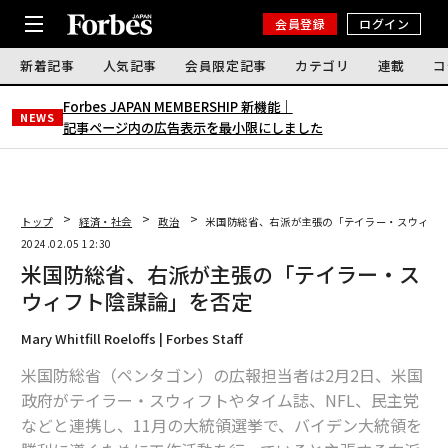
会員登録
ログイン
新着記事
人気記事
会員限定記事
カテゴリ
連載
コ
Forbes JAPAN MEMBERSHIP 新機能｜
NEWS
記事ページ内の広告表示を最小限にしました
トップ
経済・社会
政治
米国防総省、右派が主張の「テイラー・スウィフ
2024.02.05 12:30
米国防総省、右派が主張の「テイラー・ス
ウィフト陰謀論」を否定
Mary Whitfill Roeloffs | Forbes Staff
米国防総省（ペンタゴン）の広報担当者は2月2日、米国
政府がテイラー・スウィフトやタイム誌、NFL、民主党
などと連携し、11月の大統領選挙で、バイデン大統領を