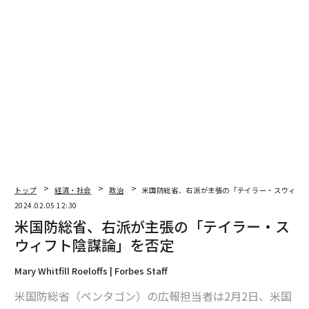
編集＝上田裕資
2026年9月号発売中
最新号の購入はこちらから
トップ
経済・社会
政治
米国防総省、右派が主張の「テイラー・スウィフ
メンバーシップに登録する
2024.02.05 12:30
米国防総省、右派が主張の「テイラー・ス
ウィフト陰謀論」を否定
Mary Whitfill Roeloffs | Forbes Staff
関連記事
米国防総省（ペンタゴン）の広報担当者は2月2日、米国
テイラー・スウィフトは「米国政府の工作員」？ 陰謀論をFOXが拡散