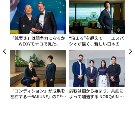
〜
スコ・49ersと対戦するが、ポッドキャスターのマイ
変え
織
ク・クリスピは、NFLがチーフスのカンファレンス優勝
FE
う
義す
パ
を「民主党のプロパガンダ」を広めるために「不正操
0年
T
むス
技
作」したと主張し、スウィフトが今年のハーフタイムシ
無
ョーで、ケルシーとともにフィールドに現れ、バイデン
防
「誠実さ」は競争力になるか
“泊まる”を超えて──エスパ
支持を訴えるだろうと予想した。「この動きはすべて、
──WEOYモナコで見た、く
シオが描く、新しい日本のラ
最初から仕組まれたものだったのだ」と、彼は29日にX
ら寿司の経営哲学
グジュアリー（前編）
（旧ツイッター）に投稿した。
一方、
共和党の候補指名争いから撤退したビベック・ラマスワ
ミ
「コンディション」が成果を
挑戦は個から始まり、共創に
は「来月のスーパーボウルは誰が優勝するんだろう。誰
左右する――「BAKUNE」のTEN
よって加速する NORQAIN JA
かが意図的に後押ししたカップルから、この秋の大統領
TIALが支える「挑戦者の明
PAN 特別座談会
候補の推薦があるのかもしれない」とXに投稿した。
日」
スウィフトが政治的議論に加わることは稀だが、彼女は
時折、自身の意見を表明している。スウィフトは、2018