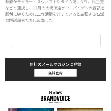
政府がテイラー・スウィフトやタイム誌、NFL、民主党
などと連携し、11月の大統領選挙で、バイデン大統領を
「あなたはクズだ」米共和党討論会でTikTokをめぐる激しい口論
勝利に導くために工作活動を行っていると主張する右派
の陰謀論者たちに反撃した。
苦境のバイデン陣営、テイラー・スウィフトに応援求める計画も
ペンタゴンのサブリナ・シン副報道官は2日にフォーブ
欧州は「トランプ2期目」にどう備えるべきか
スに対し「テイラー・スウィフトが我々の心理作戦の一
ハイテク大手は「世界的な選挙イヤー」のAI偽情報をどう監視する？
部だという主張は、事実ではありません」と明言した。
米大統領選挙
ドナルド・トランプ
テイラー・スウィフト
スウィフトが当局による心理作戦に加担しているという
タグ：
噂は、12月にタイム誌が彼女を「パーソン・オブ・ザ・
ジョー・バイデン
米国防総省/戦争省/ペンタゴン
陰謀論
無料のメールマガジンに登録
イヤー（今年の人）」に選んで以来広まっている。先日
無料登録
は、彼女のNFTのカンザスシティ・チーフスのトラビ
ス・ケルシーとの交際が、バイデン大統領の選挙キャン
advertisement
ペーンを支援するための民主党の策略の一部であるとい
う根拠のない噂が浮上した。
チーフスは、2月11日のスーパーボウルでサンフランシ